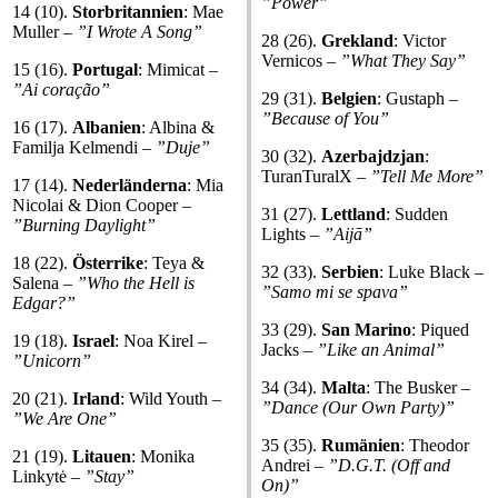
”
Power
”
14 (10).
Storbritannien
: Mae
Muller –
”I Wrote A Song”
28 (26).
Grekland
: Victor
Vernicos –
”
What They Say
”
15 (16).
Portugal
: Mimicat –
”
Ai coração
”
29 (31).
Belgien
: Gustaph –
”
Because of You
”
16 (17).
Albanien
: Albina &
Familja Kelmendi –
”Duje”
30 (32).
Azerbajdzjan
:
TuranTuralX –
”
Tell Me More
”
17 (14).
Nederländerna
: Mia
Nicolai & Dion Cooper –
31 (27).
Lettland
: Sudden
”
Burning Daylight
”
Lights –
”
Aijā
”
18 (22).
Österrike
: Teya &
32 (33).
Serbien
: Luke Black –
Salena –
”
Who the Hell is
”
Samo mi se spava
”
Edgar?
”
33 (29).
San
Marino
: Piqued
19 (18).
Israel
: Noa Kirel –
Jacks –
”
Like an Animal
”
”
Unicorn
”
34 (34).
Malta
: The Busker –
20 (21).
Irland
: Wild Youth –
”
Dance (Our Own Party)
”
”
We Are One
”
35 (35).
Rumänien
: Theodor
21 (19).
Litauen
: Monika
Andrei –
”
D.G.T. (Off and
Linkytė –
”
Stay
”
On)
”