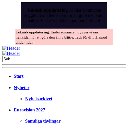
Skip
to
Teknisk uppdatering.
Under sommaren
the
bygger vi om hemsidan för att göra den ännu
content
bättre. Tack för ditt tålamod under tiden!
Teknisk uppdatering.
Under sommaren bygger vi om
hemsidan för att göra den ännu bättre. Tack för ditt tålamod
under tiden!
Start
Nyheter
Nyhetsarkivet
Eurovision 2027
Samtliga tävlingar