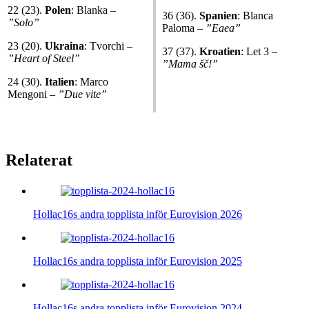
22 (23).
Polen
: Blanka –
36 (36).
Spanien
: Blanca
”
Solo
”
Paloma –
”Eaea”
23 (20).
Ukraina
: Tvorchi –
37 (37).
Kroatien
: Let 3 –
”
Heart of Steel
”
”
Mama šč!
”
24 (30).
Italien
: Marco
Mengoni –
”
Due vite
”
Relaterat
Hollac16s andra topplista inför Eurovision 2026
Hollac16s andra topplista inför Eurovision 2025
Hollac16s andra topplista inför Eurovision 2024