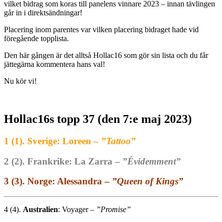
vilket bidrag som koras till panelens vinnare 2023 – innan tävlingen
går in i direktsändningar!
Placering inom parentes var vilken placering bidraget hade vid
föregående topplista.
Den här gången är det alltså Hollac16 som gör sin lista och du får
jättegärna kommentera hans val!
Nu kör vi!
Hollac16s topp 37 (den 7:e maj 2023)
1 (1). Sverige: Loreen –
”
Tattoo
”
2 (2). Frankrike: La Zarra –
”Évidemment”
3 (3). Norge: Alessandra –
”
Queen of Kings
”
4 (4).
Australien
: Voyager –
”
Promise
”