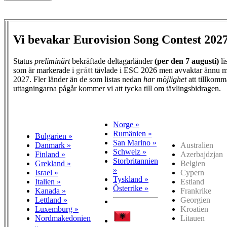
Vi bevakar Eurovision Song Contest 202
Status
preliminärt
bekräftade deltagarländer
(per den
7 augusti)
li
som är markerade i
grått
tävlade i ESC 2026 men avvaktar ännu m
2027. Fler länder än de som listas nedan
har möjlighet
att tillkomm
uttagningarna pågår kommer vi att tycka till om tävlingsbidragen.
Norge »
Rumänien »
Bulgarien »
San Marino »
Danmark »
Australien
Schweiz »
Finland »
Azerbajdzjan
Storbritannien
Grekland »
Belgien
»
Israel »
Cypern
Tyskland »
Italien »
Estland
Österrike »
Kanada »
Frankrike
Lettland »
Georgien
Luxemburg »
Kroatien
Nordmakedonien
Litauen