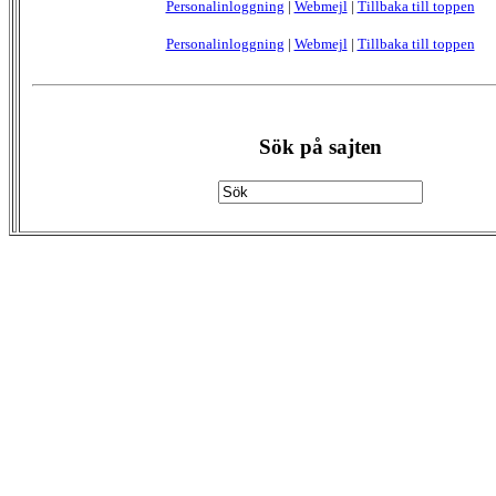
Personalinloggning
|
Webmejl
|
Tillbaka till toppen
Personalinloggning
|
Webmejl
|
Tillbaka till toppen
Sök på sajten