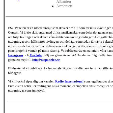
»
Albanien
Armenien
ESC-Panelen är en ideell fansajt som skriver om allt som rör musiktävlingen
Contest. Vi är tio skribenter med olika musiksmaker som delar det gemensamma
om följa tävlingen och skriva våra åsikter om tävlingsbidragen. Det gäller bå
uttagningar som hålls inför tävlingen och de låtar som sedan får tävla i aktu
under den delen av året då tävlingen är inaktiv ger vi dig senaste nytt och g
panelprojekt i väntan på nästa säsong. Vi publicerar även material i våra kan
Instagram
och
YouTube
. Följ oss gärna även där! Om du har frågor eller fun
gärna ett mejl till
info@escpanelen.se
Bildmaterial vi publicerar i våra kanaler ägs av oss eller används med tillstån
bildägare.
Vi vill också tipsa dig om kanalen
Radio International
som regelbundet sän
Eurovision och/eller tävlingens olika moment, exempelvis artistintervjuer oc
uttagningar, som ämnesval.