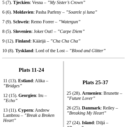
5 (7).
Tjeckien
: Vesna –
”
My Sister’s Crown
”
6 (6).
Moldavien
: Pasha Parfeny –
”
Soarele și luna
”
7 (9).
Schweiz
: Remo Forrer –
”
Watergun
”
8 (5).
Slovenien
: Joker Out! –
”
Carpe Diem
”
9 (12).
Finland
: Käärijä –
”Cha Cha Cha”
10 (8).
Tyskland
: Lord of the Lost –
”
Blood and Glitter
”
Plats 11-24
11 (13).
Estland
: Alika –
Plats 25-37
”Bridges”
25 (28).
Armenien
: Brunette –
12 (15).
Georgien
: Iru –
”
Future Lover
”
”Echo”
26 (25).
Danmark
: Reiley –
13 (11).
Cypern
: Andrew
”
Breaking My Heart
”
Lambrou –
”
Break a Broken
Heart
”
27 (24).
Island
: Diljá –