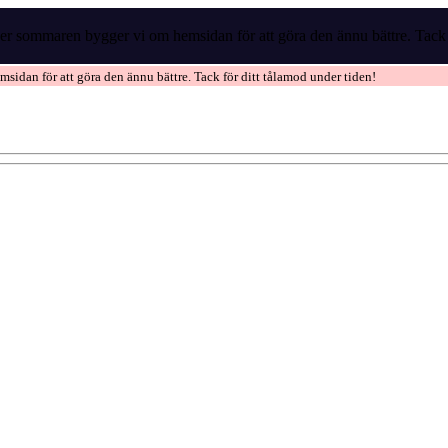
r sommaren bygger vi om hemsidan för att göra den ännu bättre. Tack f
idan för att göra den ännu bättre. Tack för ditt tålamod under tiden!