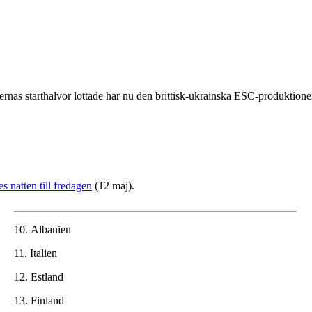
rnas starthalvor lottade har nu den brittisk-ukrainska ESC-produktionen 
s natten till fredagen
(12 maj).
10.
Albanien
11.
Italien
12.
Estland
13.
Finland