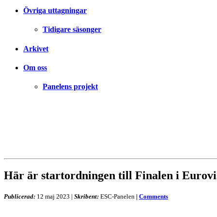
Övriga uttagningar
Tidigare säsonger
Arkivet
Om oss
Panelens projekt
Här är startordningen till Finalen i Eurov
Publicerad:
12 maj 2023
|
Skribent:
ESC-Panelen
|
Comments