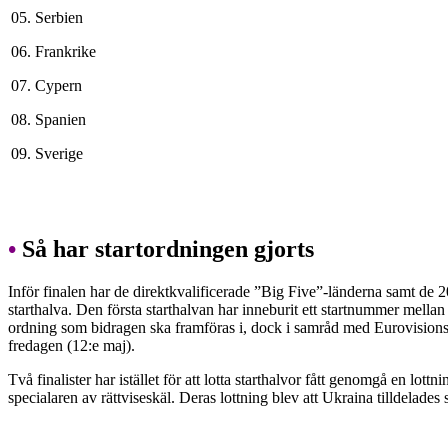
05.
Serbien
06.
Frankrike
07.
Cypern
08.
Spanien
09.
Sverige
•
Så har startordningen gjorts
Inför finalen har de direktkvalificerade ”Big Five”-länderna samt de 2
starthalva. Den första starthalvan har inneburit ett startnummer mell
ordning som bidragen ska framföras i, dock i samråd med Eurovision
fredagen (12:e maj).
Två finalister har istället för att lotta starthalvor fått genomgå en l
specialaren av rättviseskäl. Deras lottning blev att Ukraina tilldelade