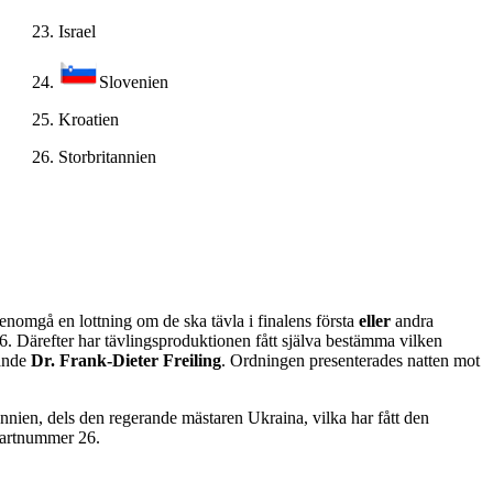
23.
Israel
24.
Slovenien
25.
Kroatien
26.
Storbritannien
genomgå en lottning om de ska tävla i finalens första
eller
andra
6. Därefter har tävlingsproduktionen fått själva bestämma vilken
rande
Dr. Frank-Dieter Freiling
. Ordningen presenterades natten mot
tannien, dels den regerande mästaren Ukraina, vilka har fått den
startnummer 26.