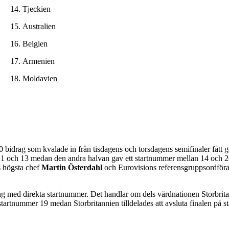
14.
Tjeckien
15.
Australien
16.
Belgien
17.
Armenien
18.
Moldavien
0 bidrag som kvalade in från tisdagens och torsdagens semifinaler fått 
an 1 och 13 medan den andra halvan gav ett startnummer mellan 14 och 2
s högsta chef
Martin Österdahl
och Eurovisions referensgruppsordfö
ottning med direkta startnummer. Det handlar om dels värdnationen Storbri
s startnummer 19 medan Storbritannien tilldelades att avsluta finalen på 