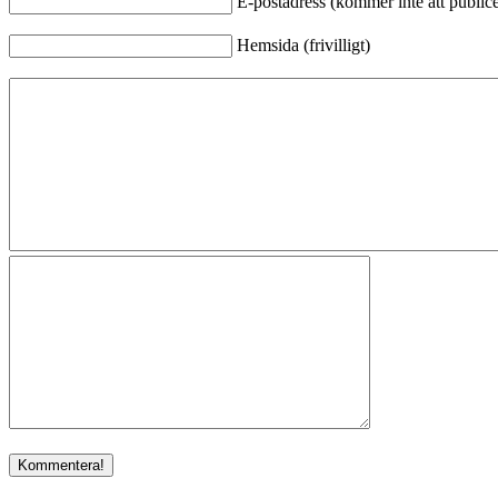
E-postadress (kommer inte att publicer
Hemsida (frivilligt)