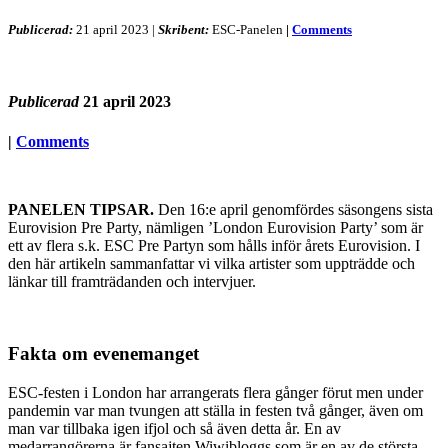
Publicerad:
21 april 2023
|
Skribent:
ESC-Panelen
|
Comments
Publicerad
21 april 2023
|
Comments
PANELEN TIPSAR.
Den 16:e april genomfördes säsongens sista
Eurovision Pre Party, nämligen ’London Eurovision Party’ som är
ett av flera s.k. ESC Pre Partyn som hålls inför årets Eurovision. I
den här artikeln sammanfattar vi vilka artister som uppträdde och
länkar till framträdanden och intervjuer.
Fakta om evenemanget
ESC-festen i London har arrangerats flera gånger förut men under
pandemin var man tvungen att ställa in festen två gånger, även om
man var tillbaka igen ifjol och så även detta år. En av
medarrangörerna är fansajten Wiwibloggs som är en av de största