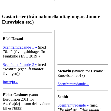
Gästartister (från nationella uttagningar, Junior
Eurovision etc.)
Bilal Hasani
Scenframträdande 1 »
(med
”Roi”
(tävlingsbidraget för
Frankrike i ESC 2019))
Scenframträdande 2 »
(med
”Iconic”
(egen låt utanför
Mélovin
(tävlade för Ukraina i
tävlingen))
Eurovision 2018)
Intervju »
Scenframträdande »
Eldar Gasimov
(vann
Senhit
Eurovision 2011 för
Azerbajdzjan som del av duon
Scenframträdande »
(med
Ell & Nikki)
”Freaky!
och
”Adrenalina”