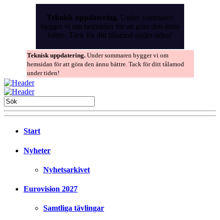
Skip
to
Teknisk uppdatering.
Under sommaren
the
bygger vi om hemsidan för att göra den ännu
content
bättre. Tack för ditt tålamod under tiden!
Teknisk uppdatering.
Under sommaren bygger vi om
hemsidan för att göra den ännu bättre. Tack för ditt tålamod
under tiden!
Start
Nyheter
Nyhetsarkivet
Eurovision 2027
Samtliga tävlingar