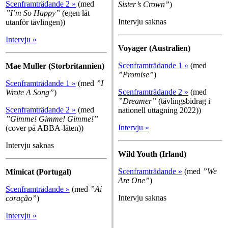
Scenframträdande 2 »
(med
Sister’s Crown”
)
”I’m So Happy”
(egen låt
Intervju saknas
utanför tävlingen))
Intervju »
Voyager (Australien)
Scenframträdande 1 »
(med
Mae Muller (Storbritannien)
”Promise”
)
Scenframträdande 1 »
(med
”I
Scenframträdande 2 »
(med
Wrote A Song”
)
”Dreamer”
(tävlingsbidrag i
Scenframträdande 2 »
(med
nationell uttagning 2022))
”Gimme! Gimme! Gimme!”
Intervju »
(cover på ABBA-låten))
Intervju saknas
Wild Youth (Irland)
Scenframträdande »
(med
”
We
Mimicat (Portugal)
Are One
”
)
Scenframträdande »
(med
”Ai
Intervju saknas
coração”
)
Intervju »