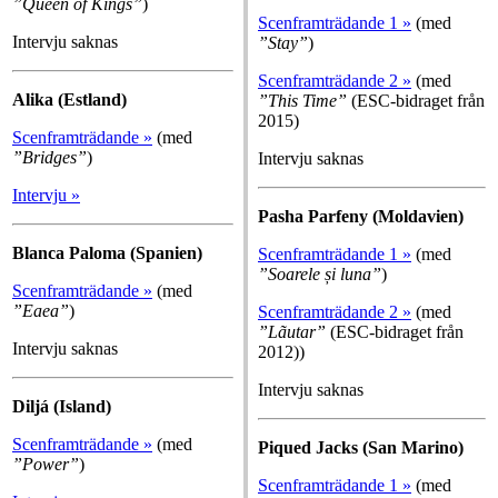
”Queen of Kings”
)
Scenframträdande 1 »
(med
Intervju saknas
”
Stay
”
)
Scenframträdande 2 »
(med
Alika (Estland)
”
This Time
”
(ESC-bidraget från
2015)
Scenframträdande »
(med
”Bridges”
)
Intervju saknas
Intervju »
Pasha Parfeny (Moldavien)
Blanca Paloma (Spanien)
Scenframträdande 1 »
(med
”Soarele și luna”
)
Scenframträdande »
(med
”Eaea”
)
Scenframträdande 2 »
(med
”Lãutar”
(ESC-bidraget från
Intervju saknas
2012))
Intervju saknas
Diljá (Island)
Scenframträdande »
(med
Piqued Jacks (San Marino)
”Power”
)
Scenframträdande 1 »
(med