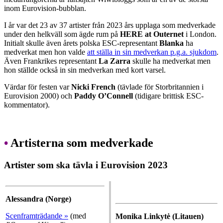
inom Eurovision-bubblan.
I år var det 23 av 37 artister från 2023 års upplaga som medverkade
under den helkväll som ägde rum på
HERE at Outernet
i London.
Initialt skulle även årets polska ESC-representant
Blanka
ha
medverkat men hon valde
att ställa in sin medverkan p.g.a. sjukdom
.
Även Frankrikes representant
La Zarra
skulle ha medverkat men
hon ställde också in sin medverkan med kort varsel.
Värdar för festen var
Nicki French
(tävlade för Storbritannien i
Eurovision 2000) och
Paddy O’Connell
(tidigare brittisk ESC-
kommentator).
•
Artisterna som medverkade
Artister som ska tävla i Eurovision 2023
Alessandra (Norge)
Scenframträdande »
(med
Monika Linkytė (Litauen)