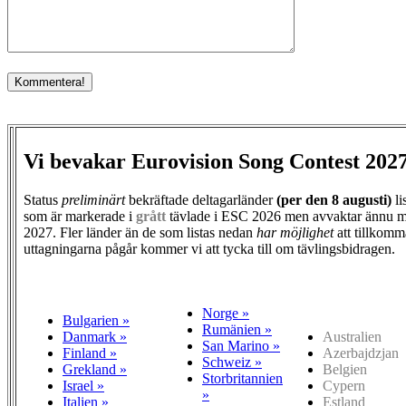
Vi bevakar Eurovision Song Contest 202
Status
preliminärt
bekräftade deltagarländer
(per den
8 augusti)
li
som är markerade i
grått
tävlade i ESC 2026 men avvaktar ännu m
2027. Fler länder än de som listas nedan
har möjlighet
att tillkomm
uttagningarna pågår kommer vi att tycka till om tävlingsbidragen.
Norge »
Bulgarien »
Rumänien »
Danmark »
Australien
San Marino »
Finland »
Azerbajdzjan
Schweiz »
Grekland »
Belgien
Storbritannien
Israel »
Cypern
»
Italien »
Estland