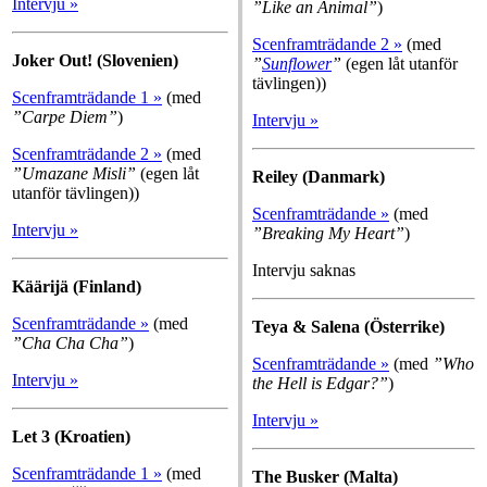
Intervju »
”Like an Animal”
)
Scenframträdande 2 »
(med
Joker Out! (Slovenien)
”
Sunflower
”
(egen låt utanför
tävlingen))
Scenframträdande 1 »
(med
”Carpe Diem”
)
Intervju »
Scenframträdande 2 »
(med
”Umazane Misli”
(egen låt
Reiley (Danmark)
utanför tävlingen))
Scenframträdande »
(med
Intervju »
”Breaking My Heart”
)
Intervju saknas
Käärijä (Finland)
Scenframträdande »
(med
Teya & Salena (Österrike)
”Cha Cha Cha”
)
Scenframträdande »
(med
”Who
Intervju »
the Hell is Edgar?”
)
Intervju »
Let 3 (Kroatien)
Scenframträdande 1 »
(med
The Busker (Malta)