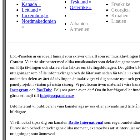
Tyskland »
Kanada »
Frankrike
Österrike »
Lettland »
Georgien
Luxemburg »
Kroatien
Nordmakedonien
Litauen
Albanien
»
Armenien
ESC-Panelen är en ideell fansajt som skriver om allt som rör musiktävlingen
Contest. Vi är tio skribenter med olika musiksmaker som delar det gemensamma
om följa tävlingen och skriva våra åsikter om tävlingsbidragen. Det gäller bå
uttagningar som hålls inför tävlingen och de låtar som sedan får tävla i aktu
under den delen av året då tävlingen är inaktiv ger vi dig senaste nytt och g
panelprojekt i väntan på nästa säsong. Vi publicerar även material i våra kan
Instagram
och
YouTube
. Följ oss gärna även där! Om du har frågor eller fun
gärna ett mejl till
info@escpanelen.se
Bildmaterial vi publicerar i våra kanaler ägs av oss eller används med tillstån
bildägare.
Vi vill också tipsa dig om kanalen
Radio International
som regelbundet sän
Eurovision och/eller tävlingens olika moment, exempelvis artistintervjuer oc
uttagningar, som ämnesval.