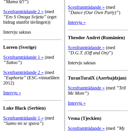
”Mama šč!”
)
Scenframträdande »
(med
Scenframträdande 2 »
(med
”Dance (Our Own Party)”
)
”Ero S Onoga Svijeta”
(eget
bidrag utanför tävlingen))
Intervju »
Intervju saknas
Theodor Andrei (Rumänien)
Loreen (Sverige)
Scenframträdande »
(med
”D.G.T. (Off and On)”
)
Scenframträdande 1 »
(med
”Tattoo”
)
Intervju saknas
Scenframträdande 2 »
(med
”Euphoria”
(ESC-vinnarlåten
TuranTuralX (Azerbajdzjan)
2012)
Scenframträdande »
(med
”Tell
Intervju »
Me More”
)
Intervju »
Luke Black (Serbien)
Scenframträdande 1 »
(med
Vesna (Tjeckien)
”Samo mi se spava”
)
Scenframträdande »
(med
”My