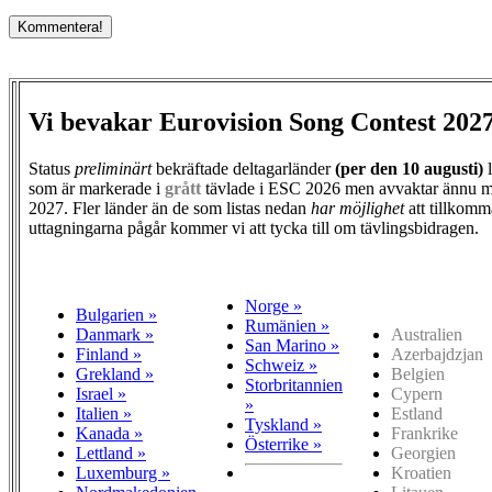
Vi bevakar Eurovision Song Contest 202
Status
preliminärt
bekräftade deltagarländer
(per den
10 augusti)
l
som är markerade i
grått
tävlade i ESC 2026 men avvaktar ännu m
2027. Fler länder än de som listas nedan
har möjlighet
att tillkomm
uttagningarna pågår kommer vi att tycka till om tävlingsbidragen.
Norge »
Bulgarien »
Rumänien »
Danmark »
Australien
San Marino »
Finland »
Azerbajdzjan
Schweiz »
Grekland »
Belgien
Storbritannien
Israel »
Cypern
»
Italien »
Estland
Tyskland »
Kanada »
Frankrike
Österrike »
Lettland »
Georgien
Luxemburg »
Kroatien