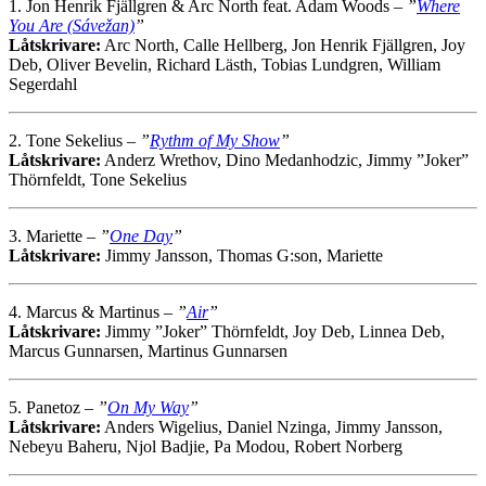
1. Jon Henrik Fjällgren & Arc North feat. Adam Woods –
”
Where
You Are (Sávežan)
”
Låtskrivare:
Arc North, Calle Hellberg, Jon Henrik Fjällgren, Joy
Deb, Oliver Bevelin, Richard Lästh, Tobias Lundgren, William
Segerdahl
2. Tone Sekelius –
”
Rythm of My Show
”
Låtskrivare:
Anderz Wrethov, Dino Medanhodzic, Jimmy ”Joker”
Thörnfeldt, Tone Sekelius
3. Mariette –
”
One Day
”
Låtskrivare:
Jimmy Jansson, Thomas G:son, Mariette
4. Marcus & Martinus –
”
Air
”
Låtskrivare:
Jimmy ”Joker” Thörnfeldt, Joy Deb, Linnea Deb,
Marcus Gunnarsen, Martinus Gunnarsen
5. Panetoz –
”
On My Way
”
Låtskrivare:
Anders Wigelius, Daniel Nzinga, Jimmy Jansson,
Nebeyu Baheru, Njol Badjie, Pa Modou, Robert Norberg