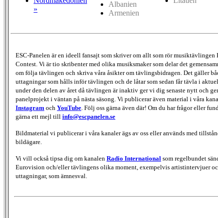
Nordmakedonien
Litauen
Albanien
»
Armenien
ESC-Panelen är en ideell fansajt som skriver om allt som rör musiktävlingen
Contest. Vi är tio skribenter med olika musiksmaker som delar det gemensamma
om följa tävlingen och skriva våra åsikter om tävlingsbidragen. Det gäller bå
uttagningar som hålls inför tävlingen och de låtar som sedan får tävla i aktu
under den delen av året då tävlingen är inaktiv ger vi dig senaste nytt och g
panelprojekt i väntan på nästa säsong. Vi publicerar även material i våra kan
Instagram
och
YouTube
. Följ oss gärna även där! Om du har frågor eller fun
gärna ett mejl till
info@escpanelen.se
Bildmaterial vi publicerar i våra kanaler ägs av oss eller används med tillstån
bildägare.
Vi vill också tipsa dig om kanalen
Radio International
som regelbundet sän
Eurovision och/eller tävlingens olika moment, exempelvis artistintervjuer oc
uttagningar, som ämnesval.