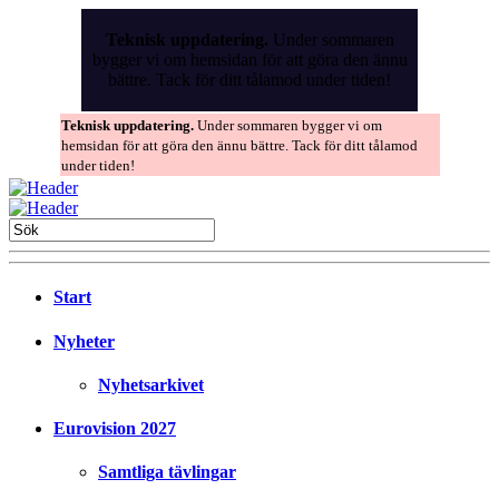
Skip
to
Teknisk uppdatering.
Under sommaren
the
bygger vi om hemsidan för att göra den ännu
content
bättre. Tack för ditt tålamod under tiden!
Teknisk uppdatering.
Under sommaren bygger vi om
hemsidan för att göra den ännu bättre. Tack för ditt tålamod
under tiden!
Start
Nyheter
Nyhetsarkivet
Eurovision 2027
Samtliga tävlingar