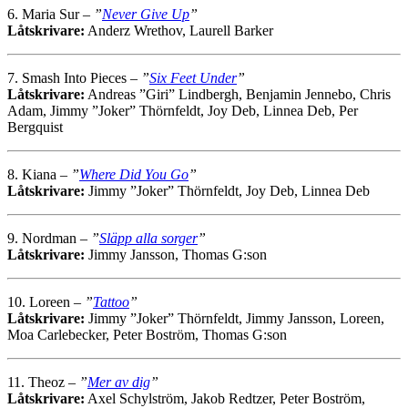
6. Maria Sur –
”
Never Give Up
”
Låtskrivare:
Anderz Wrethov, Laurell Barker
7. Smash Into Pieces –
”
Six Feet Under
”
Låtskrivare:
Andreas ”Giri” Lindbergh, Benjamin Jennebo, Chris
Adam, Jimmy ”Joker” Thörnfeldt, Joy Deb, Linnea Deb, Per
Bergquist
8. Kiana –
”
Where Did You Go
”
Låtskrivare:
Jimmy ”Joker” Thörnfeldt, Joy Deb, Linnea Deb
9. Nordman –
”
Släpp alla sorger
”
Låtskrivare:
Jimmy Jansson, Thomas G:son
10. Loreen –
”
Tattoo
”
Låtskrivare:
Jimmy ”Joker” Thörnfeldt, Jimmy Jansson, Loreen,
Moa Carlebecker, Peter Boström, Thomas G:son
11. Theoz –
”
Mer av dig
”
Låtskrivare:
Axel Schylström, Jakob Redtzer, Peter Boström,