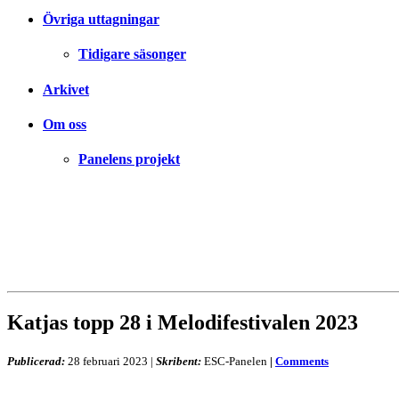
Övriga uttagningar
Tidigare säsonger
Arkivet
Om oss
Panelens projekt
Katjas topp 28 i Melodifestivalen 2023
Publicerad:
28 februari 2023
|
Skribent:
ESC-Panelen
|
Comments