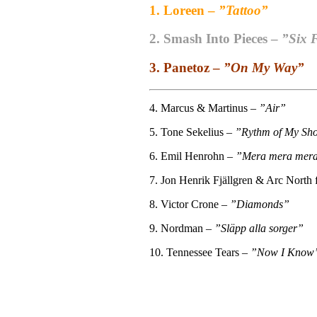
1. Loreen –
”Tattoo”
2. Smash Into Pieces –
”Six 
3. Panetoz –
”On My Way”
4. Marcus & Martinus –
”Air”
5. Tone Sekelius –
”Rythm of My Sh
6. Emil Henrohn –
”Mera mera mer
7. Jon Henrik Fjällgren & Arc Nort
8. Victor Crone –
”Diamonds”
9. Nordman –
”Släpp alla sorger”
10. Tennessee Tears –
”Now I Know