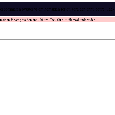
r sommaren bygger vi om hemsidan för att göra den ännu bättre. Tack f
idan för att göra den ännu bättre. Tack för ditt tålamod under tiden!