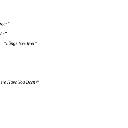
rger”
går”
 –
”Länge leve livet”
here Have You Been)”