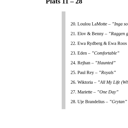
Plats 11 – 28
20. Loulou LaMotte –
”Inga so
21. Elov & Benny –
”Raggen 
22. Ewa Rydberg & Ewa Roos
23. Eden –
”Comfortable”
24. Rejhan –
”Haunted”
25. Paul Rey –
”Royals”
26. Wiktoria –
”All My Life (W
27. Mariette –
”One Day”
28. Uje Brandelius –
”Grytan”