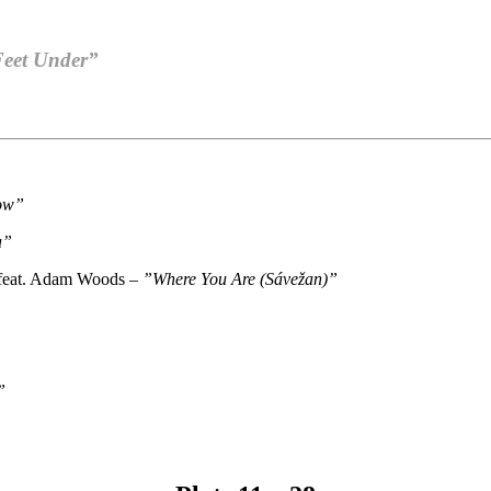
Feet Under”
ow”
a”
h feat. Adam Woods –
”Where You Are (Sávežan)”
”