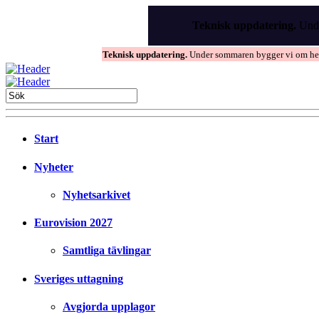
Skip
to
Teknisk uppdatering.
Unde
the
content
Teknisk uppdatering.
Under sommaren bygger vi om hems
Start
Nyheter
Nyhetsarkivet
Eurovision 2027
Samtliga tävlingar
Sveriges uttagning
Avgjorda upplagor