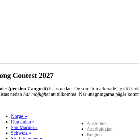
ong Contest 2027
änder
(per den
7 augusti)
listas nedan. De som är markerade i
grått
tävl
listas nedan
har möjlighet
att tillkomma. När uttagningarna pågår kommer
Norge »
Rumänien »
Australien
San Marino »
Azerbajdzjan
Schweiz »
Belgien
Storbritannien »