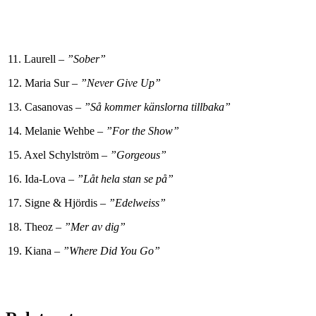
11. Laurell –
”Sober”
12. Maria Sur –
”Never Give Up”
13. Casanovas –
”Så kommer känslorna tillbaka”
14. Melanie Wehbe –
”For the Show”
15. Axel Schylström –
”Gorgeous”
16. Ida-Lova –
”Låt hela stan se på”
17. Signe & Hjördis –
”Edelweiss”
18. Theoz –
”Mer av dig”
19. Kiana –
”Where Did You Go”