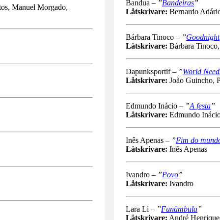
Bandua –
”
Bandeiras
”
ntos, Manuel Morgado,
Låtskrivare:
Bernardo Adário
Bárbara Tinoco –
”
Goodnight
Låtskrivare:
Bárbara Tinoco,
Dapunksportif –
”
World Need
Låtskrivare:
João Guincho, P
Edmundo Inácio –
”
A festa
”
Låtskrivare:
Edmundo Ináci
Inês Apenas –
”
Fim do mund
Låtskrivare:
Inês Apenas
Ivandro –
”
Povo
”
Låtskrivare:
Ivandro
Lara Li –
”
Funâmbula
”
Låtskrivare:
André Henrique