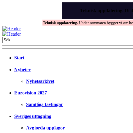
Skip
to
Teknisk uppdatering.
Unde
the
content
Teknisk uppdatering.
Under sommaren bygger vi om hems
Start
Nyheter
Nyhetsarkivet
Eurovision 2027
Samtliga tävlingar
Sveriges uttagning
Avgjorda upplagor