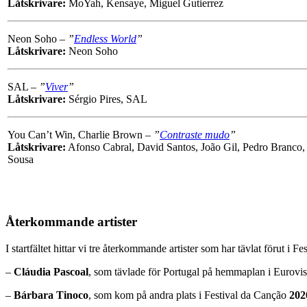
Låtskrivare:
MoYah, Kensaye, Miguel Gutierrez
Neon Soho –
”
Endless World
”
Låtskrivare:
Neon Soho
SAL –
”
Viver
”
Låtskrivare:
Sérgio Pires, SAL
You Can’t Win, Charlie Brown –
”
Contraste mudo
”
Låtskrivare:
Afonso Cabral, David Santos, João Gil, Pedro Branco
Sousa
Återkommande artister
I startfältet hittar vi tre återkommande artister som har tävlat förut i F
–
Cláudia Pascoal
, som tävlade för Portugal på hemmaplan i Eurovi
–
Bárbara Tinoco
, som kom på andra plats i Festival da Canção
202