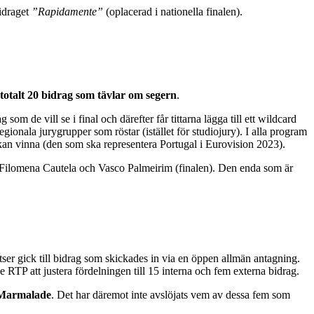
draget
”Rapidamente”
(oplacerad i nationella finalen).
totalt 20 bidrag som tävlar om segern
.
som de vill se i final och därefter får tittarna lägga till ett wildcard
gionala jurygrupper som röstar (istället för studiojury). I alla program
 kan vinna (den som ska representera Portugal i Eurovision 2023).
t Filomena Cautela och Vasco Palmeirim (finalen). Den enda som är
latser gick till bidrag som skickades in via en öppen allmän antagning.
e RTP att justera fördelningen till 15 interna och fem externa bidrag.
Marmalade
. Det har däremot inte avslöjats vem av dessa fem som