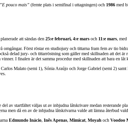
”E pouco mais”
(femte plats i semifinal i uttagningen) och
1986
med bi
 planerade att sändas den
25:e februari, 4:e mars
och
11:e mars
, med
vå omgångar. Först röstar en studiojury och tittarna fram fem av tio bidrag 
så delad jury- och tittarröstning som gäller med skillnaden att det är re
 vinner. I finalen är det samma procedur med skillnaden att bara en låt
é Carlos Malato (semi 1), Sónia Araújo och Jorge Gabriel (semi 2) sam
ves.
e del av startfältet väljas ut av inbjudna låtskrivare medan resterande p
externa men då en av de inbjudna låtskrivarna valde att lämna återbud vald
varna
Edmundo Inácio
,
Inês Apenas
,
Mimicat
,
Moyah
och
Voodoo 