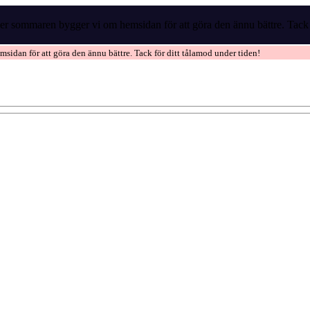
r sommaren bygger vi om hemsidan för att göra den ännu bättre. Tack f
idan för att göra den ännu bättre. Tack för ditt tålamod under tiden!