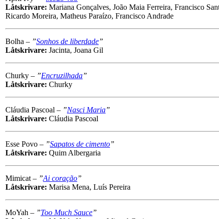
Låtskrivare:
Mariana Gonçalves, João Maia Ferreira, Francisco Sa
Ricardo Moreira, Matheus Paraízo, Francisco Andrade
Bolha –
”
Sonhos de liberdade
”
Låtskrivare:
Jacinta, Joana Gil
Churky –
”
Encruzilhada
”
Låtskrivare:
Churky
Cláudia Pascoal –
”
Nasci Maria
”
Låtskrivare:
Cláudia Pascoal
Esse Povo –
”
Sapatos de cimento
”
Låtskrivare:
Quim Albergaria
Mimicat –
”
Ai coração
”
Låtskrivare:
Marisa Mena, Luís Pereira
MoYah –
”
Too Much Sauce
”