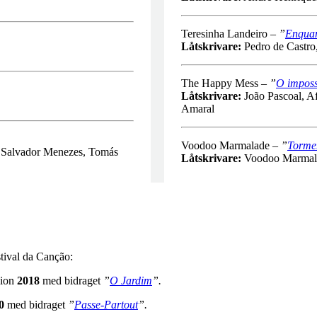
Teresinha Landeiro –
”
Enquan
Låtskrivare:
Pedro de Castro
The Happy Mess –
”
O imposs
Låtskrivare:
João Pascoal, Af
Amaral
Voodoo Marmalade –
”
Torme
, Salvador Menezes, Tomás
Låtskrivare:
Voodoo Marmal
estival da Canção:
sion
2018
med bidraget
”
O Jardim
”.
0
med bidraget
”
Passe-Partout
”.