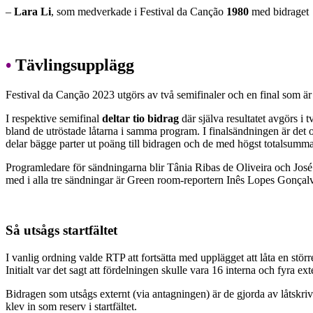
–
Lara Li
, som medverkade i Festival da Canção
1980
med bidraget
•
Tävlingsupplägg
Festival da Canção 2023 utgörs av två semifinaler och en final som är
I respektive semifinal
deltar tio bidrag
där själva resultatet avgörs i t
bland de utröstade låtarna i samma program. I finalsändningen är det ock
delar bägge parter ut poäng till bidragen och de med högst totalsumma
Programledare för sändningarna blir Tânia Ribas de Oliveira och Jos
med i alla tre sändningar är Green room-reportern Inês Lopes Gonçal
Så utsågs startfältet
I vanlig ordning valde RTP att fortsätta med upplägget att låta en störr
Initialt var det sagt att fördelningen skulle vara 16 interna och fyra 
Bidragen som utsågs externt (via antagningen) är de gjorda av låtskri
klev in som reserv i startfältet.