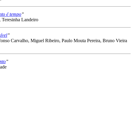
to é tempo
”
, Teresinha Landeiro
ível
”
onso Carvalho, Miguel Ribeiro, Paulo Mouta Pereira, Bruno Vieira
nto
”
ade