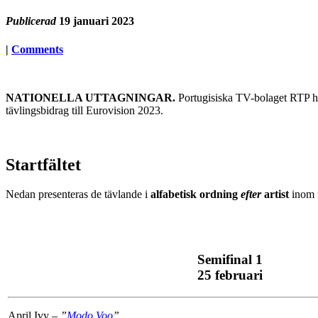
Publicerad
19 januari 2023
|
Comments
NATIONELLA UTTAGNINGAR.
Portugisiska TV-bolaget RTP ha
tävlingsbidrag till Eurovision 2023.
Startfältet
Nedan presenteras de tävlande i
alfabetisk ordning
efter
artist
inom r
Semifinal 1
25 februari
April Ivy –
”
Modo Voo
”