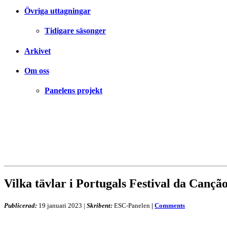
Övriga uttagningar
Tidigare säsonger
Arkivet
Om oss
Panelens projekt
Vilka tävlar i Portugals Festival da Cançã
Publicerad:
19 januari 2023
|
Skribent:
ESC-Panelen
|
Comments