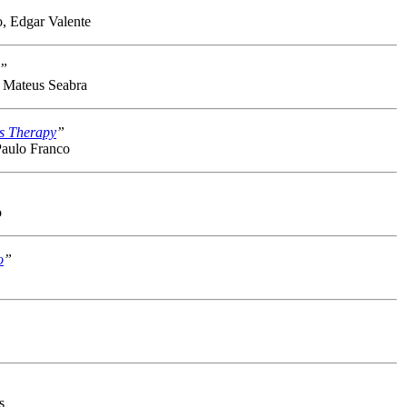
, Edgar Valente
”
 Mateus Seabra
s Therapy
”
aulo Franco
o
o
”
s