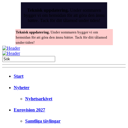
Skip
to
Teknisk uppdatering.
Under sommaren
the
bygger vi om hemsidan för att göra den ännu
content
bättre. Tack för ditt tålamod under tiden!
Teknisk uppdatering.
Under sommaren bygger vi om
hemsidan för att göra den ännu bättre. Tack för ditt tålamod
under tiden!
Start
Nyheter
Nyhetsarkivet
Eurovision 2027
Samtliga tävlingar