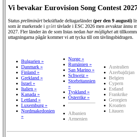
Vi bevakar Eurovision Song Contest 202
Status
preliminärt
bekräftade deltagarländer
(per den
9 augusti)
li
som är markerade i
grått
tävlade i ESC 2026 men avvaktar ännu m
2027. Fler länder än de som listas nedan
har möjlighet
att tillkomm
uttagningarna pågår kommer vi att tycka till om tävlingsbidragen.
Norge »
Bulgarien »
Rumänien »
Danmark »
Australien
San Marino »
Finland »
Azerbajdzjan
Schweiz »
Grekland »
Belgien
Storbritannien
Israel »
Cypern
»
Italien »
Estland
Tyskland »
Kanada »
Frankrike
Österrike »
Lettland »
Georgien
Luxemburg »
Kroatien
Nordmakedonien
Litauen
Albanien
»
Armenien