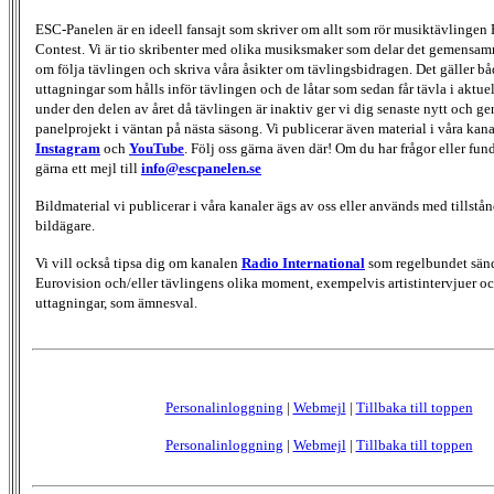
ESC-Panelen är en ideell fansajt som skriver om allt som rör musiktävlingen
Contest. Vi är tio skribenter med olika musiksmaker som delar det gemensamma
om följa tävlingen och skriva våra åsikter om tävlingsbidragen. Det gäller bå
uttagningar som hålls inför tävlingen och de låtar som sedan får tävla i aktu
under den delen av året då tävlingen är inaktiv ger vi dig senaste nytt och g
panelprojekt i väntan på nästa säsong. Vi publicerar även material i våra kan
Instagram
och
YouTube
. Följ oss gärna även där! Om du har frågor eller fun
gärna ett mejl till
info@escpanelen.se
Bildmaterial vi publicerar i våra kanaler ägs av oss eller används med tillstån
bildägare.
Vi vill också tipsa dig om kanalen
Radio International
som regelbundet sän
Eurovision och/eller tävlingens olika moment, exempelvis artistintervjuer oc
uttagningar, som ämnesval.
Personalinloggning
|
Webmejl
|
Tillbaka till toppen
Personalinloggning
|
Webmejl
|
Tillbaka till toppen