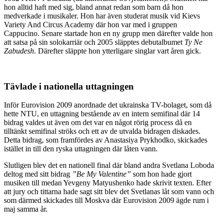
hon alltid haft med sig, bland annat redan som barn då hon
medverkade i musikaler. Hon har även studerat musik vid Kievs
Variety And Circus Academy där hon var med i gruppen
Cappucino. Senare startade hon en ny grupp men därefter valde hon
att satsa på sin solokarriär och 2005 släpptes debutalbumet
Ty Ne
Zabudesh
. Därefter släppte hon ytterligare singlar vart åren gick.
Tävlade i nationella uttagningen
Inför Eurovision 2009 anordnade det ukrainska TV-bolaget, som då
hette NTU, en uttagning bestående av en intern semifinal där 14
bidrag valdes ut även om det var en något rörig process då en
tilltänkt semifinal ströks och ett av de utvalda bidragen diskades.
Detta bidrag, som framfördes av Anastasiya Prykhodko, skickades
istället in till den ryska uttagningen där låten vann.
Slutligen blev det en nationell final där bland andra Svetlana Loboda
deltog med sitt bidrag
”Be My Valentine”
som hon hade gjort
musiken till medan Yevgeny Matyushenko hade skrivit texten. Efter
att jury och tittarna hade sagt sitt blev det Svetlanas låt som vann och
som därmed skickades till Moskva där Eurovision 2009 ägde rum i
maj samma år.