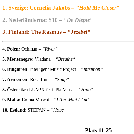
1. Sverige: Cornelia Jakobs –
”Hold Me Closer”
2. Nederländerna: S10 –
“De Diepte“
3. Finland: The Rasmus –
“Jezebel“
4. Polen:
Ochman –
“River“
5. Montenegro:
Vladana –
“Breathe“
6. Bulgarien:
Intelligent Music Project –
“Intention“
7. Armenien:
Rosa Linn –
“Snap“
8. Österrike:
LUM!X feat. Pia Maria –
“Halo“
9. Malta:
Emma Muscat –
“I Am What I Am“
10. Estland
: STEFAN –
“Hope“
Plats 11-25