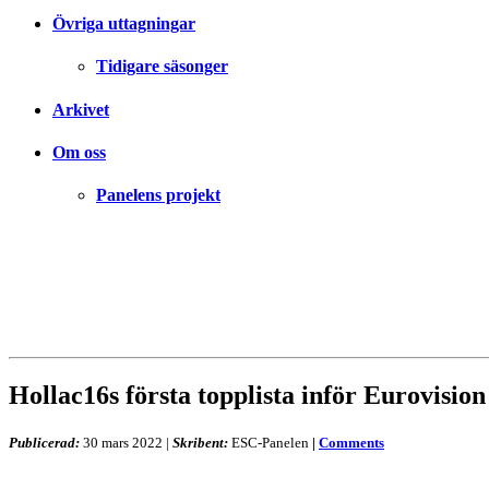
Övriga uttagningar
Tidigare säsonger
Arkivet
Om oss
Panelens projekt
Hollac16s första topplista inför Eurovision
Publicerad:
30 mars 2022
|
Skribent:
ESC-Panelen
|
Comments