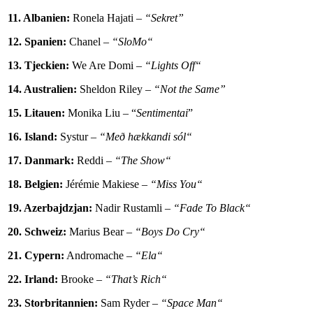
11. Albanien:
Ronela Hajati –
“Sekret”
12. Spanien:
Chanel –
“SloMo“
13. Tjeckien:
We Are Domi –
“Lights Off“
14. Australien:
Sheldon Riley –
“Not the Same”
15. Litauen:
Monika Liu – “
Sentimentai
”
16. Island:
Systur –
“Með hækkandi sól“
17. Danmark:
Reddi –
“The Show“
18. Belgien:
Jérémie Makiese –
“Miss You“
19. Azerbajdzjan:
Nadir Rustamli –
“Fade To Black“
20. Schweiz:
Marius Bear –
“Boys Do Cry“
21. Cypern:
Andromache –
“Ela“
22. Irland:
Brooke –
“That’s Rich“
23. Storbritannien:
Sam Ryder –
“Space Man“