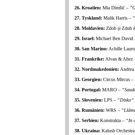
26. Kroatien:
Mia Dimšić –
”G
27. Tyskland:
Malik Harris –
“
28. Moldavien:
Zdob și Zdub &
29. Israel:
Michael Ben David
30. San Marino:
Achille Laur
31. Frankrike:
Alvan & Ahez 
32. Nordmakedonien:
Andrea
33. Georgien:
Circus Mircus –
34. Portugal:
MARO –
“Saud
35. Slovenien:
LPS –
“Disko“
36. Rumänien:
WRS –
“Llám
37. Serbien:
Konstrakta –
“In 
38. Ukraina:
Kalush Orchestr