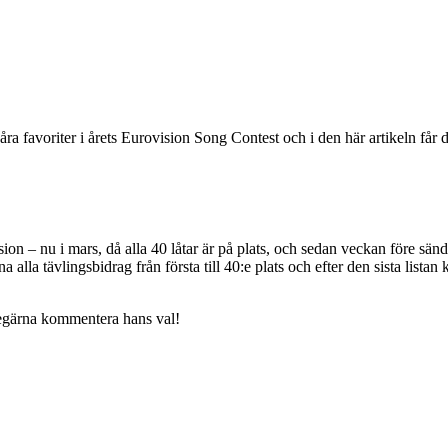
våra favoriter i årets Eurovision Song Contest och i den här artikeln får 
ion – nu i mars, då alla 40 låtar är på plats, och sedan veckan före sänd
 alla tävlingsbidrag från första till 40:e plats och efter den sista lis
ttegärna kommentera hans val!