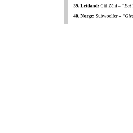
39. Lettland:
Citi Zēni –
“Eat 
40. Norge:
Subwoolfer –
“Giv