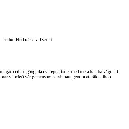
du se hur Hollac16s val ser ut.
ningarna drar igång, då ev. repetitioner med mera kan ha vägt in i
tan korar vi också vår gemensamma vinnare genom att räkna ihop