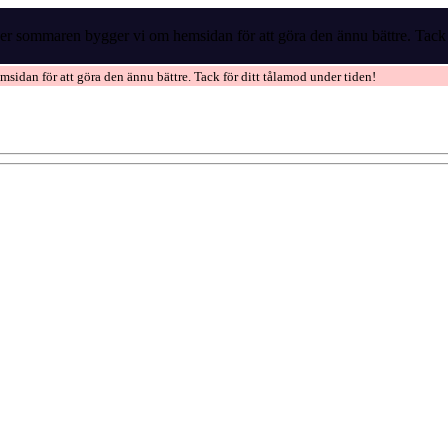
r sommaren bygger vi om hemsidan för att göra den ännu bättre. Tack f
idan för att göra den ännu bättre. Tack för ditt tålamod under tiden!