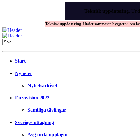
Skip
to
Teknisk uppdatering.
Unde
the
content
Teknisk uppdatering.
Under sommaren bygger vi om hems
Start
Nyheter
Nyhetsarkivet
Eurovision 2027
Samtliga tävlingar
Sveriges uttagning
Avgjorda upplagor