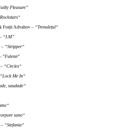
uilty Pleasure”
Rockstars“
 Frații Advahov –
“Trenulețul“
 –
“I.M”
o –
“Stripper“
– ”
Fulenn
”
 –
“Circles“
“Lock Me In“
ade, saudade“
ame“
corpore sano“
a –
“Stefania“