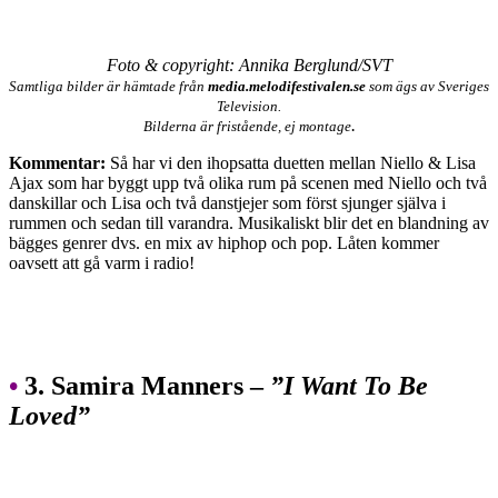
Foto & copyright: Annika Berglund/SVT
Samtliga bilder är hämtade från
media.melodifestivalen.se
som ägs av Sveriges
Television.
.
Bilderna är fristående, ej montage
Kommentar:
Så har vi den ihopsatta duetten mellan Niello & Lisa
Ajax som har byggt upp två olika rum på scenen med Niello och två
danskillar och Lisa och två danstjejer som först sjunger själva i
rummen och sedan till varandra. Musikaliskt blir det en blandning av
bägges genrer dvs. en mix av hiphop och pop. Låten kommer
oavsett att gå varm i radio!
•
3. Samira Manners –
”I Want To Be
Loved”