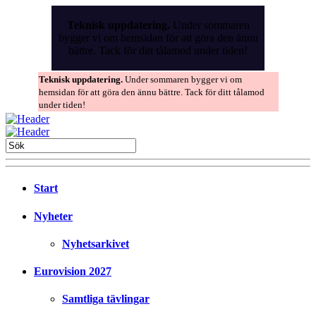
Skip
to
Teknisk uppdatering.
Under sommaren
the
bygger vi om hemsidan för att göra den ännu
content
bättre. Tack för ditt tålamod under tiden!
Teknisk uppdatering.
Under sommaren bygger vi om
hemsidan för att göra den ännu bättre. Tack för ditt tålamod
under tiden!
Start
Nyheter
Nyhetsarkivet
Eurovision 2027
Samtliga tävlingar