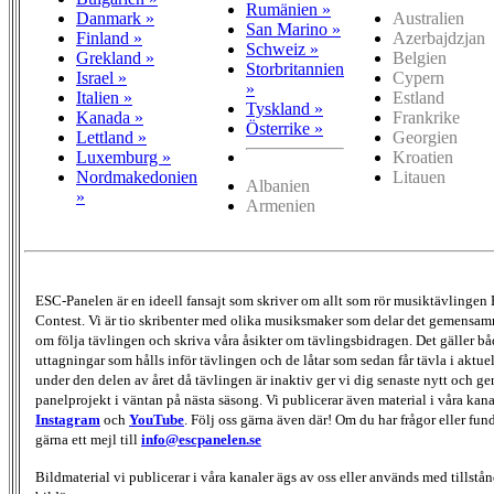
Rumänien »
Danmark »
Australien
San Marino »
Finland »
Azerbajdzjan
Schweiz »
Grekland »
Belgien
Storbritannien
Israel »
Cypern
»
Italien »
Estland
Tyskland »
Kanada »
Frankrike
Österrike »
Lettland »
Georgien
Luxemburg »
Kroatien
Nordmakedonien
Litauen
Albanien
»
Armenien
ESC-Panelen är en ideell fansajt som skriver om allt som rör musiktävlingen
Contest. Vi är tio skribenter med olika musiksmaker som delar det gemensamma
om följa tävlingen och skriva våra åsikter om tävlingsbidragen. Det gäller bå
uttagningar som hålls inför tävlingen och de låtar som sedan får tävla i aktu
under den delen av året då tävlingen är inaktiv ger vi dig senaste nytt och g
panelprojekt i väntan på nästa säsong. Vi publicerar även material i våra kan
Instagram
och
YouTube
. Följ oss gärna även där! Om du har frågor eller fun
gärna ett mejl till
info@escpanelen.se
Bildmaterial vi publicerar i våra kanaler ägs av oss eller används med tillstån