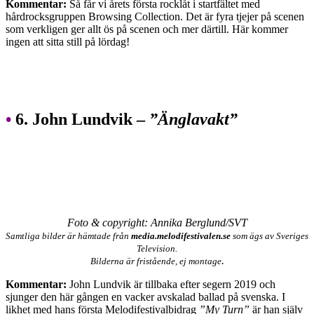
Kommentar:
Så får vi årets första rocklåt i startfältet med
hårdrocksgruppen Browsing Collection. Det är fyra tjejer på scenen
som verkligen ger allt ös på scenen och mer därtill. Här kommer
ingen att sitta still på lördag!
•
6. John Lundvik –
”Änglavakt”
Foto & copyright: Annika Berglund/SVT
Samtliga bilder är hämtade från
media.melodifestivalen.se
som ägs av Sveriges
Television.
.
Bilderna är fristående, ej montage
Kommentar:
John Lundvik är tillbaka efter segern 2019 och
sjunger den här gången en vacker avskalad ballad på svenska. I
likhet med hans första Melodifestivalbidrag
”My Turn”
är han själv