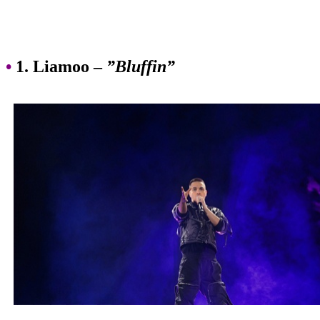
•
1. Liamoo –
”Bluffin”