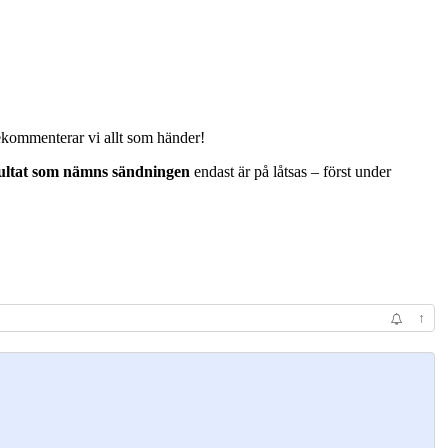
vekommenterar vi allt som händer!
sultat som nämns sändningen
endast är på låtsas – först under
↑