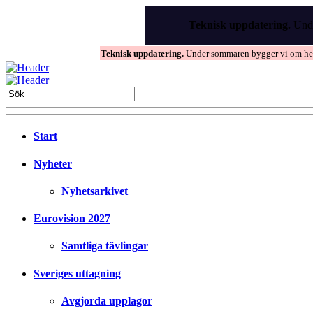
Skip
to
Teknisk uppdatering.
Unde
the
content
Teknisk uppdatering.
Under sommaren bygger vi om hems
Start
Nyheter
Nyhetsarkivet
Eurovision 2027
Samtliga tävlingar
Sveriges uttagning
Avgjorda upplagor