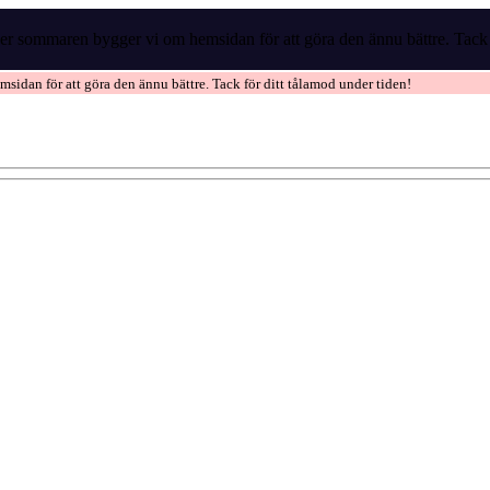
r sommaren bygger vi om hemsidan för att göra den ännu bättre. Tack f
idan för att göra den ännu bättre. Tack för ditt tålamod under tiden!