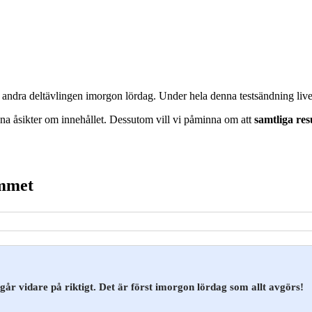
en andra deltävlingen imorgon lördag. Under hela denna testsändning li
a åsikter om innehållet. Dessutom vill vi påminna om att
samtliga re
ammet
går vidare på riktigt. Det är först imorgon lördag som allt avgörs!