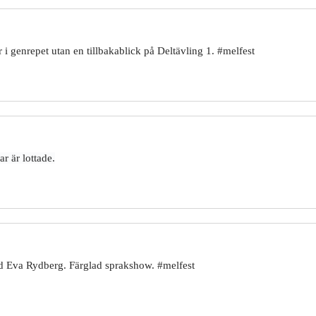
i genrepet utan en tillbakablick på Deltävling 1. #melfest
r är lottade.
d Eva Rydberg. Färglad sprakshow. #melfest