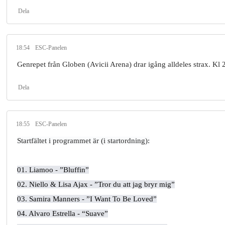
Dela
18:54
ESC-Panelen
Genrepet från Globen (Avicii Arena) drar igång alldeles strax. Kl 
Dela
18:55
ESC-Panelen
Startfältet i programmet är (i startordning):
01. Liamoo - ”Bluffin”
02. Niello & Lisa Ajax - ”Tror du att jag bryr mig”
03. Samira Manners - ”I Want To Be Loved”
04. Alvaro Estrella - “Suave”