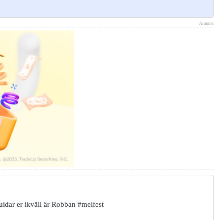
Annons
idar er ikväll är Robban #melfest