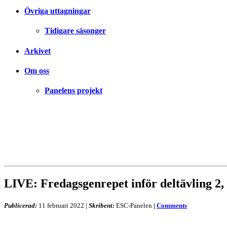
Övriga uttagningar
Tidigare säsonger
Arkivet
Om oss
Panelens projekt
LIVE: Fredagsgenrepet inför deltävling 2,
Publicerad:
11 februari 2022
|
Skribent:
ESC-Panelen
|
Comments