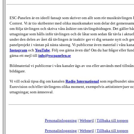
ESC-Panelen är en ideell fansajt som skriver om allt som rör musiktävlingen
Contest. Vi är tio skribenter med olika musiksmaker som delar det gemensamma
om följa tävlingen och skriva våra åsikter om tävlingsbidragen. Det gäller bå
uttagningar som hålls inför tävlingen och de låtar som sedan får tävla i aktu
under den delen av året då tävlingen är inaktiv ger vi dig senaste nytt och g
panelprojekt i väntan på nästa säsong. Vi publicerar även material i våra kan
Instagram
och
YouTube
. Följ oss gärna även där! Om du har frågor eller fun
gärna ett mejl till
info@escpanelen.se
Bildmaterial vi publicerar i våra kanaler ägs av oss eller används med tillstån
bildägare.
Vi vill också tipsa dig om kanalen
Radio International
som regelbundet sän
Eurovision och/eller tävlingens olika moment, exempelvis artistintervjuer oc
uttagningar, som ämnesval.
Personalinloggning
|
Webmejl
|
Tillbaka till toppen
Personalinloggning
|
Webmejl
|
Tillbaka till toppen