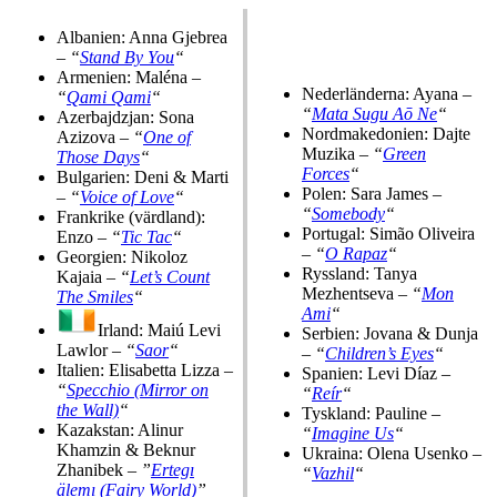
Albanien: Anna Gjebrea
–
“
Stand By You
“
Armenien: Maléna –
Nederländerna: Ayana –
“
Qami Qami
“
“
Mata Sugu Aō Ne
“
Azerbajdzjan: Sona
Nordmakedonien: Dajte
Azizova –
“
One of
Muzika –
“
Green
Those Days
“
Forces
“
Bulgarien: Deni & Marti
Polen: Sara James –
–
“
Voice of Love
“
“
Somebody
“
Frankrike (värdland):
Portugal: Simão Oliveira
Enzo –
“
Tic Tac
“
–
“
O Rapaz
“
Georgien: Nikoloz
Ryssland: Tanya
Kajaia –
“
Let’s Count
Mezhentseva –
“
Mon
The Smiles
“
Ami
“
Irland: Maiú Levi
Serbien: Jovana & Dunja
Lawlor –
“
Saor
“
–
“
Children’s Eyes
“
Italien: Elisabetta Lizza –
Spanien: Levi Díaz –
“
Specchio (Mirror on
“
Reír
“
the Wall)
“
Tyskland: Pauline –
Kazakstan: Alinur
“
Imagine Us
“
Khamzin & Beknur
Ukraina: Olena Usenko –
Zhanibek –
”
Ertegı
“
Vazhil
“
älemı (Fairy World)
”