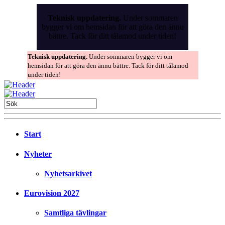
Skip
to
Teknisk uppdatering.
Under sommaren
the
bygger vi om hemsidan för att göra den ännu
content
bättre. Tack för ditt tålamod under tiden!
Teknisk uppdatering.
Under sommaren bygger vi om
hemsidan för att göra den ännu bättre. Tack för ditt tålamod
under tiden!
Start
Nyheter
Nyhetsarkivet
Eurovision 2027
Samtliga tävlingar