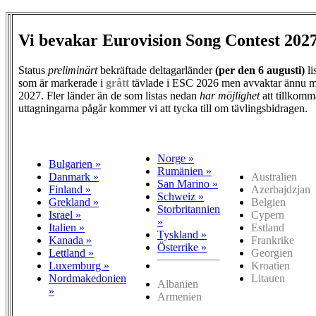
Vi bevakar Eurovision Song Contest 202
Status
preliminärt
bekräftade deltagarländer
(per den
6 augusti)
li
som är markerade i
grått
tävlade i ESC 2026 men avvaktar ännu m
2027. Fler länder än de som listas nedan
har möjlighet
att tillkomm
uttagningarna pågår kommer vi att tycka till om tävlingsbidragen.
Norge »
Bulgarien »
Rumänien »
Danmark »
Australien
San Marino »
Finland »
Azerbajdzjan
Schweiz »
Grekland »
Belgien
Storbritannien
Israel »
Cypern
»
Italien »
Estland
Tyskland »
Kanada »
Frankrike
Österrike »
Lettland »
Georgien
Luxemburg »
Kroatien
Nordmakedonien
Litauen
Albanien
»
Armenien