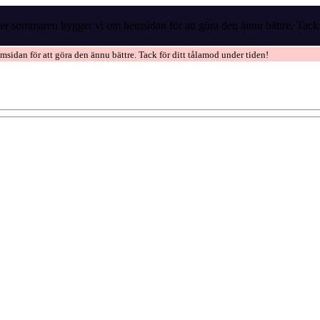
r sommaren bygger vi om hemsidan för att göra den ännu bättre. Tack f
idan för att göra den ännu bättre. Tack för ditt tålamod under tiden!