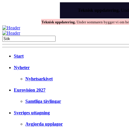
Skip
to
Teknisk uppdatering.
Unde
the
content
Teknisk uppdatering.
Under sommaren bygger vi om hems
Start
Nyheter
Nyhetsarkivet
Eurovision 2027
Samtliga tävlingar
Sveriges uttagning
Avgjorda upplagor