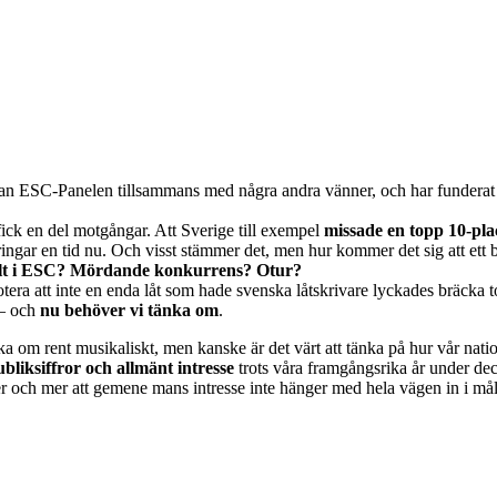
dan ESC-Panelen tillsammans med några andra vänner, och har funderat p
 fick en del motgångar. Att Sverige till exempel
missade en topp 10-pla
ringar en tid nu. Och visst stämmer det, men hur kommer det sig att et
talt i ESC? Mördande konkurrens? Otur?
Notera att inte en enda låt som hade svenska låtskrivare lyckades bräcka
 – och
nu behöver vi tänka om
.
änka om rent musikaliskt, men kanske är det värt att tänka på hur vår na
ubliksiffror och allmänt intresse
trots våra framgångsrika år under decen
er och mer att gemene mans intresse inte hänger med hela vägen in i mål