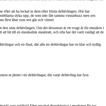
 efter att ha lockat in dem efter första deltävlingen. Här har
ta bubblarna dyka upp, de som inte fått samma vinnarbuzz men sen
ram flest låtar som sen går och vinner.
ot den sista deltävlingen. Om det dessutom är ett svagt år för musiken i
tt bli till en musikalisk slasktratt, och ofta har det varit vanligt att de
ltävlingar och en final, där alla tre deltävlingar har en klar och tydlig
nera ut jämnt i tre deltävlingar, där varje deltävling har fyra
ttvist” som möjligt? Efter mycket djupdykning i resultaten får jag