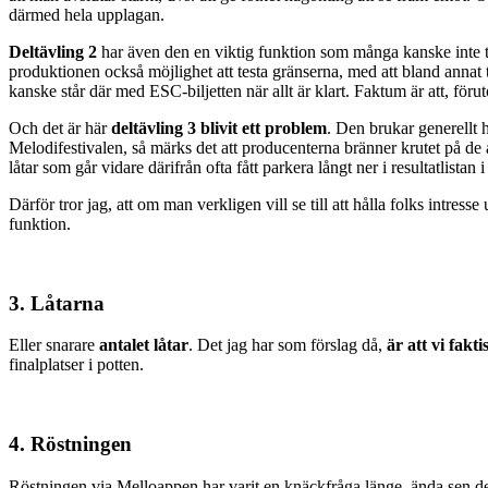
därmed hela upplagan.
Deltävling 2
har även den en viktig funktion som många kanske inte tänk
produktionen också möjlighet att testa gränserna, med att bland annat
kanske står där med ESC-biljetten när allt är klart. Faktum är att, föru
Och det är här
deltävling 3
blivit ett problem
. Den brukar generellt h
Melodifestivalen, så märks det att producenterna bränner krutet på de andr
låtar som går vidare därifrån ofta fått parkera långt ner i resultatlistan i
Därför tror jag, att om man verkligen vill se till att hålla folks intresse
funktion.
3. Låtarna
Eller snarare
antalet låtar
. Det jag har som förslag då,
är att vi fakt
finalplatser i potten.
4. Röstningen
Röstningen via Melloappen har varit en knäckfråga länge, ända sen det 