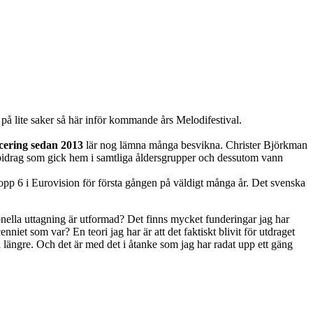
å lite saker så här inför kommande års Melodifestival.
cering sedan 2013
lär nog lämna många besvikna. Christer Björkman
t bidrag som gick hem i samtliga åldersgrupper och dessutom vann
 topp 6 i Eurovision för första gången på väldigt många år. Det svenska
tionella uttagning är utformad? Det finns mycket funderingar jag har
niet som var? En teori jag har är att det faktiskt blivit för utdraget
 längre. Och det är med det i åtanke som jag har radat upp ett gäng