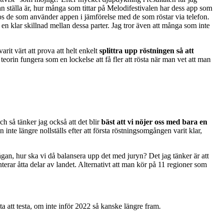
an ställa är, hur många som tittar på Melodifestivalen har dess app som
t hos de som använder appen i jämförelse med de som röstar via telefon.
t en klar skillnad mellan dessa parter. Jag tror även att många som inte
rit värt att prova att helt enkelt
splittra upp röstningen så att
eorin fungera som en lockelse att få fler att rösta när man vet att man
h så tänker jag också att det blir
bäst att vi nöjer oss med bara en
 inte längre nollställs efter att första röstningsomgången varit klar,
rågan, hur ska vi då balansera upp det med juryn? Det jag tänker är att
terar åtta delar av landet. Alternativt att man kör på 11 regioner som
a att testa, om inte inför 2022 så kanske längre fram.