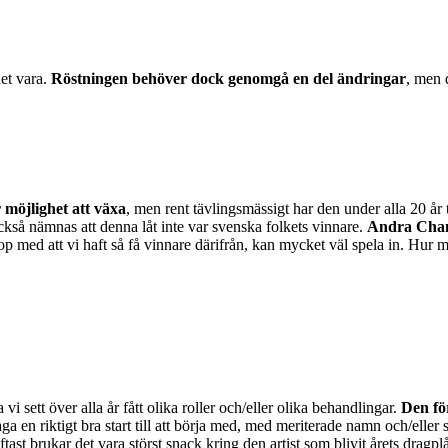
et vara.
Röstningen behöver dock genomgå en del ändringar
, men d
r möjlighet att växa
, men rent tävlingsmässigt har den under alla 20 år ti
också nämnas att denna låt inte var svenska folkets vinnare.
Andra Chans
hop med att vi haft så få vinnare därifrån, kan mycket väl spela in. Hur 
 vi sett över alla år fått olika roller och/eller olika behandlingar.
Den för
a en riktigt bra start till att börja med, med meriterade namn och/eller st
tast brukar det vara störst snack kring den artist som blivit årets dragplås