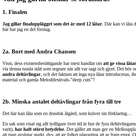
1. Finalen
Jag gillar finalupplägget som det är med 12 låtar
. Där kan vi låta d
här har jag en del förslag.
2a. Bort med Andra Chansen
Visst, dess existensberättigande har mest handlat om
att ge vissa låta
via denna runda stått som segrare när allt var sagt och gjort. Det bör 
andra deltävlingar
, och det faktum att inga nya låtar introduceras, i
material och gamla Melodifestivals-”deep cuts”?
2b. Minska antalet deltävlingar från fyra till tre
Det här kan låta som en drastisk åtgärd, som kräver sin förklaring…
En sak som visat sig allt tydligare över tid är hur de fyra deltävlingarna
varit),
har haft störst betydelse
. Det gäller att man ger en Melloupplag
att man avslutar starkt, dvs. att ge folket någonting att se fram emot. Of