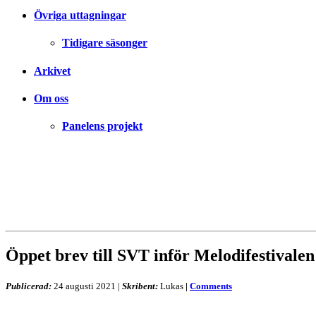
Övriga uttagningar
Tidigare säsonger
Arkivet
Om oss
Panelens projekt
Öppet brev till SVT inför Melodifestivalen
Publicerad:
24 augusti 2021
|
Skribent:
Lukas
|
Comments