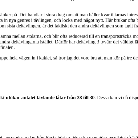
er på. Det handlar i stora drag om att man håller kvar tittarnas intresse
 ta in nya genres i tävlingen, och locka med något nytt. Här brukar of
tom sista deltävlingen, är det faktiskt den andra deltävlingen som tagit f
amna mellan stolarna, och blir ofta reducerad till en transportsträcka m
a deltävlingarna istället. Därför har deltävling 3 tyvärr det väldigt lätt a
 finalen.
 uppe hela vägen in i kaklet, så tror jag det vore bra att man kör på tre de
iskt utökar antalet tävlande låtar från 28 till 30
. Dessa kan vi då dispo
lanserades redan från första början. Hur ska man göra resultatet så ”rä