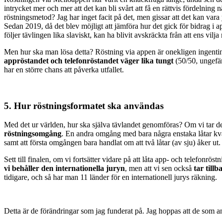
intrycket mer och mer att det kan bli svårt att få en rättvis fördelni
röstningsmetod? Jag har inget facit på det, men gissar att det kan vara 
Sedan 2019, då det blev möjligt att jämföra hur det gick för bidrag i ap
följer tävlingen lika slaviskt, kan ha blivit avskräckta från att ens vilj
Men hur ska man lösa detta? Röstning via appen är onekligen ingenting so
appröstandet och telefonröstandet väger lika tungt
(50/50, ungefär
har en större chans att påverka utfallet.
5. Hur röstningsformatet ska användas
Med det ur världen, hur ska själva tävlandet genomföras? Om vi tar del
röstningsomgång
. En andra omgång med bara några enstaka låtar kvar h
samt att första omgången bara handlat om att två låtar (av sju) åker ut.
Sett till finalen, om vi fortsätter vidare på att låta app- och telefonr
vi behåller den internationella juryn
, men att vi sen också
tar till
tidigare, och så har man 11 länder för en internationell jurys räkning.
Detta är de förändringar som jag funderat på. Jag hoppas att de som ans