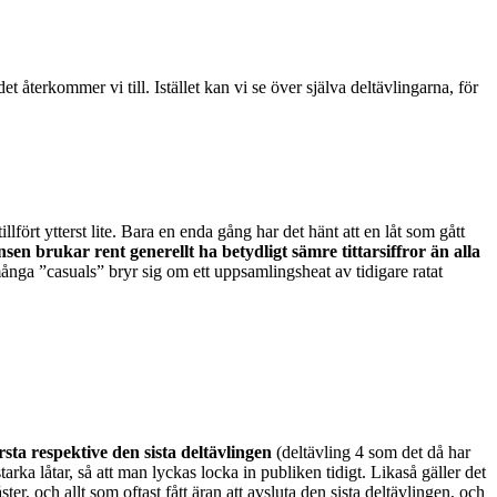
et återkommer vi till. Istället kan vi se över själva deltävlingarna, för
llfört ytterst lite. Bara en enda gång har det hänt att en låt som gått
en brukar rent generellt ha betydligt sämre tittarsiffror än alla
många ”casuals” bryr sig om ett uppsamlingsheat av tidigare ratat
sta respektive den sista deltävlingen
(deltävling 4 som det då har
arka låtar, så att man lyckas locka in publiken tidigt. Likaså gäller det
ter, och allt som oftast fått äran att avsluta den sista deltävlingen, och