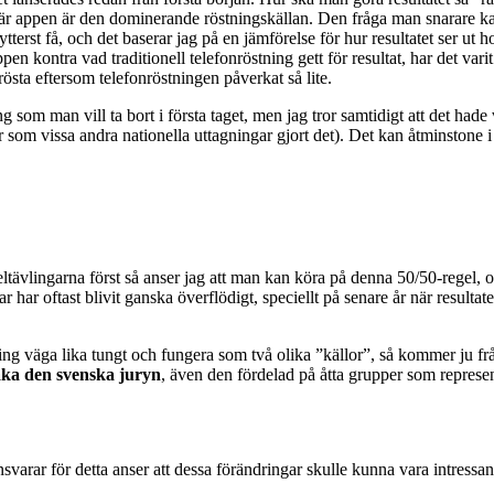
ng när appen är den dominerande röstningskällan. Den fråga man snarare k
ytterst få, och det baserar jag på en jämförelse för hur resultatet ser u
pen kontra vad traditionell telefonröstning gett för resultat, har det vari
a rösta eftersom telefonröstningen påverkat så lite.
m man vill ta bort i första taget, men jag tror samtidigt att det hade va
 som vissa andra nationella uttagningar gjort det). Det kan åtminstone i t
tävlingarna först så anser jag att man kan köra på denna 50/50-regel, oc
ar oftast blivit ganska överflödigt, speciellt på senare år när resultaten
östning väga lika tungt och fungera som två olika ”källor”, så kommer ju f
baka den svenska juryn
, även den fördelad på åtta grupper som represen
varar för detta anser att dessa förändringar skulle kunna vara intressant