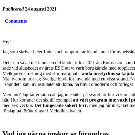
Publicerad
24 augusti 2021
|
Comments
Hej!
Jag som skriver heter Lukas och rapporterar bland annat för nyhetssi
Det är ju så att det fanns en del länder inför 2021 års Eurovision som
sade vid slutskedet av årets ESC att vi varit bortskämda med topplace
Mellojuryns röstning med stor marginal –
ändå misslyckas så kapi
Nja, tvärtom tror jag Sverige blivit för invanda med ett visst sound. 
”soundet” kan, av resultatet att döma, ha blivit omodernt och förlegat
Men hur? Jag får erkänna att jag inte sitter på svaret för hur vi kan t
här. Hur kommer det sig till exempel
att vårt program inte vuxit i p
med sex veckor.
Det fungerade säkert förr
, men jag får intrycket m
förslag på förändringar i Melodifestivalen.
Vad jag gärna önskar se förändras