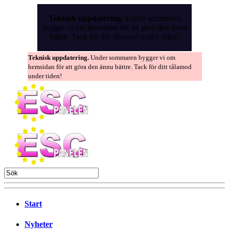
Skip
to
Teknisk uppdatering.
Under sommaren
the
bygger vi om hemsidan för att göra den ännu
content
bättre. Tack för ditt tålamod under tiden!
Teknisk uppdatering.
Under sommaren bygger vi om
hemsidan för att göra den ännu bättre. Tack för ditt tålamod
under tiden!
Start
Nyheter