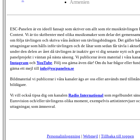
Armenien
ESC-Panelen är en ideell fansajt som skriver om allt som rör musiktävlingen
Contest. Vi är tio skribenter med olika musiksmaker som delar det gemensamma
om följa tävlingen och skriva våra åsikter om tävlingsbidragen. Det gäller bå
uttagningar som hålls inför tävlingen och de låtar som sedan får tävla i aktu
under den delen av året då tävlingen är inaktiv ger vi dig senaste nytt och g
panelprojekt i väntan på nästa säsong. Vi publicerar även material i våra kan
Instagram
och
YouTube
. Följ oss gärna även där! Om du har frågor eller fun
gärna ett mejl till
info@escpanelen.se
Bildmaterial vi publicerar i våra kanaler ägs av oss eller används med tillstån
bildägare.
Vi vill också tipsa dig om kanalen
Radio International
som regelbundet sän
Eurovision och/eller tävlingens olika moment, exempelvis artistintervjuer oc
uttagningar, som ämnesval.
Personalinloggning
|
Webmejl
|
Tillbaka till toppen