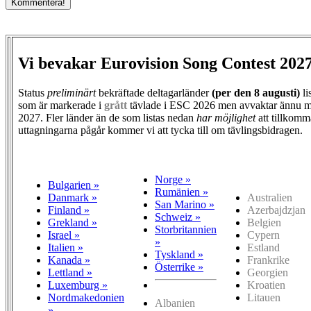
Vi bevakar Eurovision Song Contest 202
Status
preliminärt
bekräftade deltagarländer
(per den
8 augusti)
li
som är markerade i
grått
tävlade i ESC 2026 men avvaktar ännu m
2027. Fler länder än de som listas nedan
har möjlighet
att tillkomm
uttagningarna pågår kommer vi att tycka till om tävlingsbidragen.
Norge »
Bulgarien »
Rumänien »
Danmark »
Australien
San Marino »
Finland »
Azerbajdzjan
Schweiz »
Grekland »
Belgien
Storbritannien
Israel »
Cypern
»
Italien »
Estland
Tyskland »
Kanada »
Frankrike
Österrike »
Lettland »
Georgien
Luxemburg »
Kroatien
Nordmakedonien
Litauen
Albanien
»