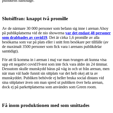
publikens hälsoläge.
Slutsiffran: knappt två promille
Av de närmare 30 000 personer som befann sig inne i arenan Ahoy
på publikplatserna vid de nio showerna
var det endast 48 personer
som drabbades av covid19
. Det är cirka 1,6 promille av alla
besökarna som var på plats eller i snitt fem besökare per tillfälle (av
de maximalt 3500 personer som fick vara i arenans publikdelar
samtidigt).
För att få komma in i arenan i maj var man tvungen att kunna visa
upp ett negativt covid19-test som inte fick vara äldre än 24 timmar.
Dessutom skulle munskydd bäras på väg in och ut från arenan, men
när man väl hade funnit sin sittplats var det helt okej att ta av
munskyddet. Publiken behövde ej heller bruka social distans vid
sina sittplatser även om man spred ut publiken över hela arenan,
dock ej på parkettplatserna som användes som Green room.
Få inom produktionen med som smittades