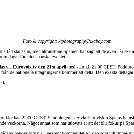
Foto & copyright: ktphotography/Pixabay.com
farna fått ställas in, men åtminstone Spanien har sagt att de även i år sk
rum dagar före det spanska eventet.
das via
Eurovoix.tv den 21:a april
med start kl. 21:00 CEST. Poddpro
r från de nationella uttagningarna kommer att delta. Den exakta deltagarl
ed.
rt klockan 22:00 CEST. Sändningen sker via Eurovision Spains hemsida
 veckorna. Något annat som har utlovats är att det blir fokus på Spani
ra sådana behövs inte nu. Däremot kommer det för den som vill finnas möjl