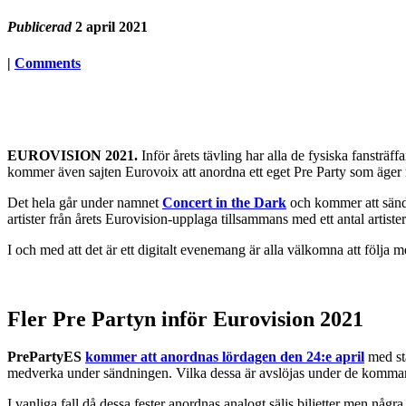
Publicerad
2 april 2021
|
Comments
EUROVISION 2021.
Inför årets tävling har alla de fysiska fansträf
kommer även sajten Eurovoix att anordna ett eget Pre Party som äger 
Det hela går under namnet
Concert in the Dark
och kommer att sän
artister från årets Eurovision-upplaga tillsammans med ett antal artiste
I och med att det är ett digitalt evenemang är alla välkomna att följa m
Fler Pre Partyn inför Eurovision 2021
PrePartyES
kommer att anordnas lördagen den 24:e april
med sta
medverka under sändningen. Vilka dessa är avslöjas under de kommande
I vanliga fall då dessa fester anordnas analogt säljs biljetter men någ