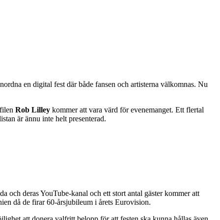
a anordna en digital fest där både fansen och artisterna välkomnas. Nu
filen
Rob Lilley
kommer att vara värd för evenemanget. Ett flertal
istan är ännu inte helt presenterad.
 och deras YouTube-kanal och ett stort antal gäster kommer att
en då de firar 60-årsjubileum i årets Eurovision.
ighet att donera valfritt belopp för att festen ska kunna hållas även