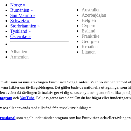
Norge »
Australien
Rumänien »
Azerbajdzjan
San Marino »
Belgien
Schweiz »
Cypern
Storbritannien »
Estland
Tyskland »
Frankrike
Österrike »
Georgien
Kroatien
Albanien
Litauen
Armenien
 om allt som rör musiktävlingen Eurovision Song Contest. Vi är tio skribenter me
va våra åsikter om tävlingsbidragen. Det gäller både de nationella uttagningar som hå
en av året då tävlingen är inaktiv ger vi dig senaste nytt och genomför olika panel
stagram
och
YouTube
. Följ oss gärna även där! Om du har frågor eller funderingar s
av oss eller används med tillstånd från respektive bildägare.
rnational
som regelbundet sänder program som har Eurovision och/eller tävlingens