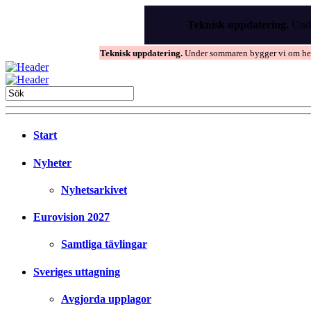
Skip
to
Teknisk uppdatering.
Unde
the
content
Teknisk uppdatering.
Under sommaren bygger vi om hems
Start
Nyheter
Nyhetsarkivet
Eurovision 2027
Samtliga tävlingar
Sveriges uttagning
Avgjorda upplagor