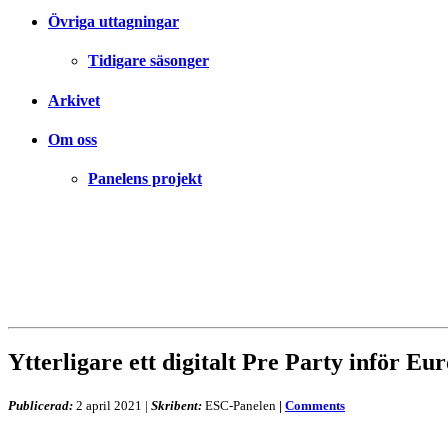
Övriga uttagningar
Tidigare säsonger
Arkivet
Om oss
Panelens projekt
Ytterligare ett digitalt Pre Party inför Eu
Publicerad:
2 april 2021
|
Skribent:
ESC-Panelen
|
Comments