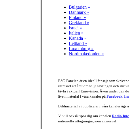
Bulgarien »
Danmark »
Finland »
Grekland »
Israel »
Italien »
Kanada »
Lettland »
Luxemburg »
Nordmakedonien »
ESC-Panelen är en ideell fansajt som skriver
intresset att året om följa tävlingen och skri
tävla i aktuell Eurovision. Även under den del
även material i våra kanaler på
Facebook
,
In
Bildmaterial vi publicerar i våra kanaler ägs 
Vi vill också tipsa dig om kanalen
Radio Inte
nationella uttagningar, som ämnesval.