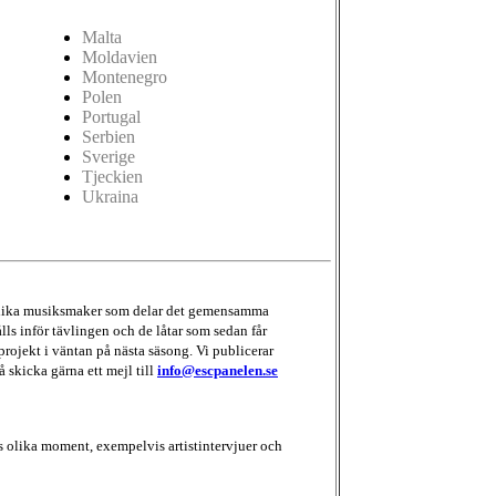
Malta
Moldavien
Montenegro
Polen
Portugal
Serbien
Sverige
Tjeckien
Ukraina
d olika musiksmaker som delar det gemensamma
lls inför tävlingen och de låtar som sedan får
projekt i väntan på nästa säsong. Vi publicerar
å skicka gärna ett mejl till
info@escpanelen.se
 olika moment, exempelvis artistintervjuer och