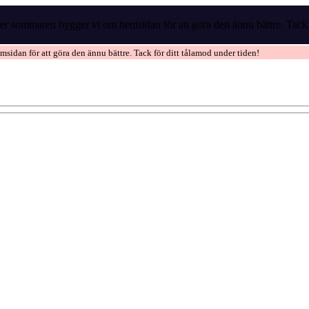
r sommaren bygger vi om hemsidan för att göra den ännu bättre. Tack f
idan för att göra den ännu bättre. Tack för ditt tålamod under tiden!