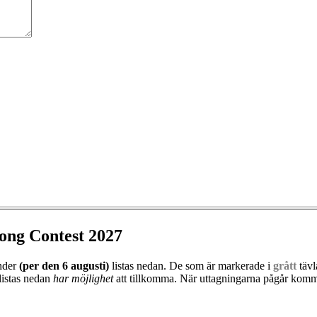
ong Contest 2027
änder
(per den
6 augusti)
listas nedan. De som är markerade i
grått
tävl
listas nedan
har möjlighet
att tillkomma. När uttagningarna pågår kommer