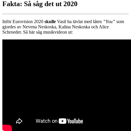
Fakta: Så såg det ut 2020
Inför Eurovision 2020
skulle
Vasil ha tävlat med låten
”You”
som
gjordes av Nevena Neskoska, Kalina Neskoska och Alice
Schroeder. Så här såg musikvideon ut: