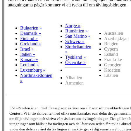
uttagningarna pågår kommer vi att tycka till om tävlingsbidragen.
Norge »
Bulgarien »
Rumänien »
Danmark »
Australien
San Marino »
Finland »
Azerbajdzjan
Schweiz »
Grekland »
Belgien
Storbritannien
Israel »
Cypern
»
Italien »
Estland
Tyskland »
Kanada »
Frankrike
Österrike »
Lettland »
Georgien
Luxemburg »
Kroatien
Nordmakedonien
Litauen
Albanien
»
Armenien
ESC-Panelen är en ideell fansajt som skriver om allt som rör musiktävlingen
Contest. Vi är tio skribenter med olika musiksmaker som delar det gemensamma
om följa tävlingen och skriva våra åsikter om tävlingsbidragen. Det gäller bå
uttagningar som hålls inför tävlingen och de låtar som sedan får tävla i aktu
under den delen av året då tävlingen är inaktiv ger vi dig senaste nytt och g