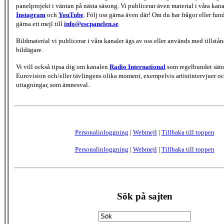
panelprojekt i väntan på nästa säsong. Vi publicerar även material i våra kan
Instagram
och
YouTube
. Följ oss gärna även där! Om du har frågor eller fun
gärna ett mejl till
info@escpanelen.se
Bildmaterial vi publicerar i våra kanaler ägs av oss eller används med tillstån
bildägare.
Vi vill också tipsa dig om kanalen
Radio International
som regelbundet sän
Eurovision och/eller tävlingens olika moment, exempelvis artistintervjuer oc
uttagningar, som ämnesval.
Personalinloggning
|
Webmejl
|
Tillbaka till toppen
Personalinloggning
|
Webmejl
|
Tillbaka till toppen
Sök på sajten