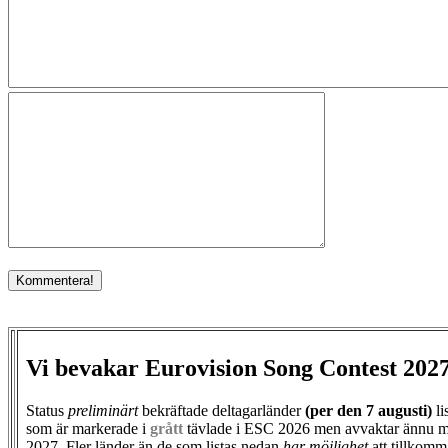
Vi bevakar Eurovision Song Contest 202
Status
preliminärt
bekräftade deltagarländer
(per den
7 augusti)
li
som är markerade i
grått
tävlade i ESC 2026 men avvaktar ännu m
2027. Fler länder än de som listas nedan
har möjlighet
att tillkomm