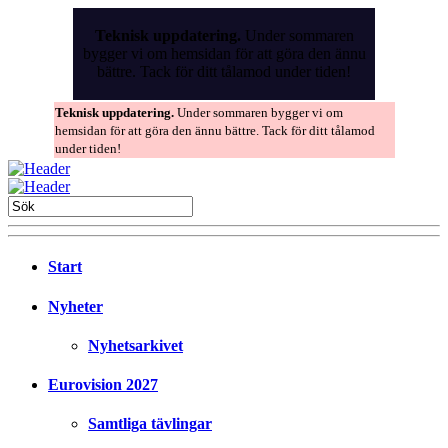
Skip
to
Teknisk uppdatering.
Under sommaren
the
bygger vi om hemsidan för att göra den ännu
content
bättre. Tack för ditt tålamod under tiden!
Teknisk uppdatering.
Under sommaren bygger vi om
hemsidan för att göra den ännu bättre. Tack för ditt tålamod
under tiden!
Start
Nyheter
Nyhetsarkivet
Eurovision 2027
Samtliga tävlingar