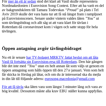
För
mer än ett år sedan
stod det klart att Vasil skulle representera
Nordmakedonien i Eurovision Song Contest. Efter att ha varit en del
av bakgrundskören till Tamara Todevskas
“Proud”
på plats i Tel
Aviv 2019 skulle det vara hans tur att få stå längst fram i rampljuset
på Eurovisionscenen. Senare under vintern valdes låten
”You”
ut
som tävlingsbidrag och allt såg ut att vara klart för tävlan i
Rotterdam då coronaviruset kom i vägen och satte stopp för hela
tävlingen.
Öppen antagning avgör tävlingsbidraget
Nu ett år senare
har TV-bolaget MRKTV fattat beslut om att låta
Vasil få fortsätta sin Eurovision-resa till Rotterdam
. Den här gången
blir det inte med
”You”
utan en helt annan låt som väljs ut genom en
öppen antagning som hålls öppen till den 27:e januari. Vem som helt
får skicka in förslag på låtar, och om du är intresserad ska du mejla
in din låt till följande adress:
eurosong.macedonia@gmail.com
För att få tävla
ska låten vara som längst 3 minuter lång och vara av
hög kvalité. Dessutom måste alla krav EBU ställer kunna uppfyllas.