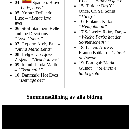
Roos –
“Aufrecht geh’n”
04.
Spanien: Bravo
15.
Turkiet: Beş Yıl
–
“Lady, Lady”
Önce, On Yıl Sonra –
05.
Norge: Dollie de
“Halay”
Luxe –
“Lenge leve
16.
Finland: Kirka –
livet”
“Hengaillaan”
06.
Storbritannien: Belle
17.
Schweiz: Rainy Day –
and the Devotions –
“Welche Farbe hat der
“Love Games”
Sonnenschein?”
07.
Cypern: Andy Paul –
18.
Italien: Alice &
“Anna Maria Lena”
Franco Battiato –
“I treni
08.
Belgien: Jacques
di Tozeur”
Zegers –
“Avanti la vie”
19.
Portugal: Maria
09.
Irland: Linda Martin
Guinot –
“Silêncio e
–
“Terminal 3”
tanta gente”
10.
Danmark: Hot Eyes
–
“Det’ lige det”
Sammanställning av alla bidrag