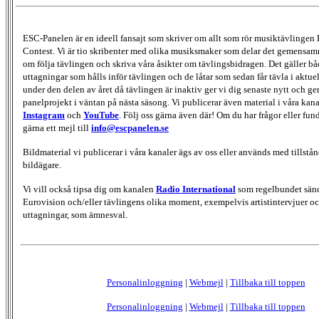
ESC-Panelen är en ideell fansajt som skriver om allt som rör musiktävlingen
Contest. Vi är tio skribenter med olika musiksmaker som delar det gemensamma
om följa tävlingen och skriva våra åsikter om tävlingsbidragen. Det gäller bå
uttagningar som hålls inför tävlingen och de låtar som sedan får tävla i aktu
under den delen av året då tävlingen är inaktiv ger vi dig senaste nytt och g
panelprojekt i väntan på nästa säsong. Vi publicerar även material i våra kan
Instagram
och
YouTube
. Följ oss gärna även där! Om du har frågor eller fun
gärna ett mejl till
info@escpanelen.se
Bildmaterial vi publicerar i våra kanaler ägs av oss eller används med tillstån
bildägare.
Vi vill också tipsa dig om kanalen
Radio International
som regelbundet sän
Eurovision och/eller tävlingens olika moment, exempelvis artistintervjuer oc
uttagningar, som ämnesval.
Personalinloggning
|
Webmejl
|
Tillbaka till toppen
Personalinloggning
|
Webmejl
|
Tillbaka till toppen