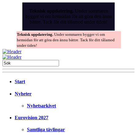
Skip
to
Teknisk uppdatering.
Under sommaren
the
bygger vi om hemsidan för att göra den ännu
content
bättre. Tack för ditt tålamod under tiden!
Teknisk uppdatering.
Under sommaren bygger vi om
hemsidan för att göra den ännu bättre. Tack för ditt tålamod
under tiden!
Start
Nyheter
Nyhetsarkivet
Eurovision 2027
Samtliga tävlingar