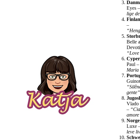
Danm
Eyes 
lige d
Finla
–
“Heng
Storbr
Belle 
Devoti
“Love
Cype
Paul 
Maria
Portu
Guinot
“Silên
gente
Jugos
Vlado 
–
“Cia
amor
Norge
Luxe 
leve l
Schwe