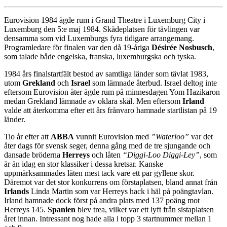
Eurovision 1984 ägde rum i Grand Theatre i Luxemburg City i
Luxemburg den 5:e maj 1984. Skådeplatsen för tävlingen var
densamma som vid Luxemburgs fyra tidigare arrangemang.
Programledare för finalen var den då 19-åriga
Désirée Nosbusch
,
som talade både engelska, franska, luxemburgska och tyska.
1984 års finalstartfält bestod av samtliga länder som tävlat 1983,
utom
Grekland
och
Israel
som lämnade återbud. Israel deltog inte
eftersom Eurovision åter ägde rum på minnesdagen Yom Hazikaron
medan Grekland lämnade av oklara skäl. Men eftersom
Irland
valde att återkomma efter ett års frånvaro hamnade startlistan på 19
länder.
Tio år efter att
ABBA
vunnit Eurovision med
”Waterloo”
var det
åter dags för svensk seger, denna gång med de tre sjungande och
dansade bröderna
Herreys
och låten
“Diggi-Loo Diggi-Ley”
, som
är än idag en stor klassiker i dessa kretsar. Kanske
uppmärksammades låten mest tack vare ett par gyllene skor.
Däremot var det stor konkurrens om förstaplatsen, bland annat från
Irlands
Linda Martin som var Herreys hack i häl på poängtavlan.
Irland hamnade dock först på andra plats med 137 poäng mot
Herreys 145.
Spanien
blev trea, vilket var ett lyft från sistaplatsen
året innan. Intressant nog hade alla i topp 3 startnummer mellan 1