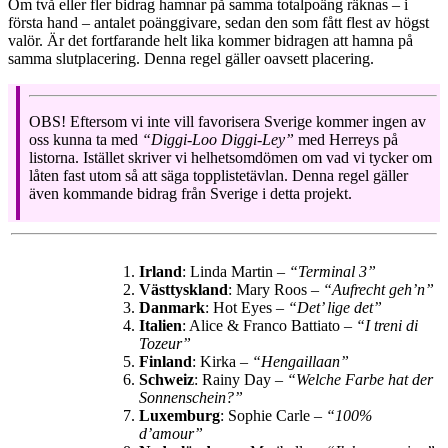
Om två eller fler bidrag hamnar på samma totalpoäng räknas – i
första hand – antalet poänggivare, sedan den som fått flest av högst
valör. Är det fortfarande helt lika kommer bidragen att hamna på
samma slutplacering. Denna regel gäller oavsett placering.
OBS! Eftersom vi inte vill favorisera Sverige kommer ingen av
oss kunna ta med
“Diggi-Loo Diggi-Ley”
med Herreys på
listorna. Istället skriver vi helhetsomdömen om vad vi tycker om
låten fast utom så att säga topplistetävlan. Denna regel gäller
även kommande bidrag från Sverige i detta projekt.
Irland
: Linda Martin –
“Terminal 3”
Västtyskland
: Mary Roos –
“Aufrecht geh’n”
Danmark
: Hot Eyes –
“Det’ lige det”
Italien
: Alice & Franco Battiato –
“I treni di
Tozeur”
Finland
: Kirka –
“Hengaillaan”
Schweiz
: Rainy Day –
“Welche Farbe hat der
Sonnenschein?”
Luxemburg
: Sophie Carle –
“100%
d’amour”