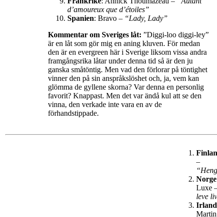
Frankrike
: Annick Thoumazeau –
“Autant
d’amoureux que d’étoiles”
Spanien
: Bravo –
“Lady, Lady”
Kommentar om Sveriges låt:
”Diggi-loo diggi-ley”
är en låt som gör mig en aning kluven. För medan
den är en evergreen här i Sverige liksom vissa andra
framgångsrika låtar under denna tid så är den ju
ganska småtöntig. Men vad den förlorar på töntighet
vinner den på sin anspråkslöshet och, ja, vem kan
glömma de gyllene skorna? Var denna en personlig
favorit? Knappast. Men det var ändå kul att se den
vinna, den verkade inte vara en av de
förhandstippade.
Finla
–
“Heng
Norge
Luxe 
leve l
Irland
Martin