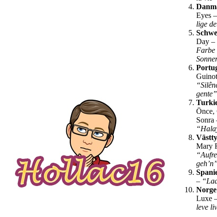
Danm
Eyes 
lige d
Schwe
Day –
Farbe 
Sonne
Portu
Guinot
“Silên
gente
Turki
Önce, 
Sonra 
“Hala
Västt
Mary 
“Aufre
geh’n
Spani
–
“Lad
Norge
Luxe 
leve l