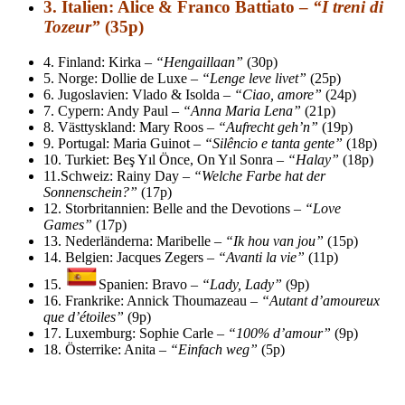
3.
Italien: Alice & Franco Battiato –
“I treni di
Tozeur”
(35p)
4.
Finland: Kirka –
“Hengaillaan”
(30p)
5.
Norge: Dollie de Luxe –
“Lenge leve livet”
(25p)
6.
Jugoslavien: Vlado & Isolda –
“Ciao, amore”
(24p)
7.
Cypern: Andy Paul –
“Anna Maria Lena”
(21p)
8.
Västtyskland: Mary Roos –
“Aufrecht geh’n”
(19p)
9.
Portugal: Maria Guinot –
“Silêncio e tanta gente”
(18p)
10.
Turkiet: Beş Yıl Önce, On Yıl Sonra –
“Halay”
(18p)
11.
Schweiz: Rainy Day –
“Welche Farbe hat der
Sonnenschein?”
(17p)
12.
Storbritannien: Belle and the Devotions –
“Love
Games”
(17p)
13.
Nederländerna: Maribelle –
“Ik hou van jou”
(15p)
14.
Belgien: Jacques Zegers –
“Avanti la vie”
(11p)
15.
Spanien: Bravo –
“Lady, Lady”
(9p)
16.
Frankrike: Annick Thoumazeau –
“Autant d’amoureux
que d’étoiles”
(9p)
17.
Luxemburg: Sophie Carle –
“100% d’amour”
(9p)
18.
Österrike: Anita –
“Einfach weg”
(5p)