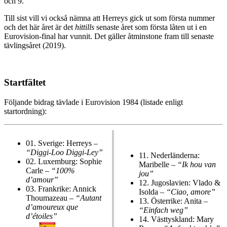
och 9.
Till sist vill vi också nämna att Herreys gick ut som första nummer
och det här året är det
hittills
senaste året som första låten ut i en
Eurovision-final har vunnit. Det gäller åtminstone fram till senaste
tävlingsåret (2019).
Startfältet
Följande bidrag tävlade i Eurovision 1984 (listade enligt
startordning):
01.
Sverige: Herreys –
“Diggi-Loo Diggi-Ley”
11.
Nederländerna:
02.
Luxemburg: Sophie
Maribelle –
“Ik hou van
Carle –
“100%
jou”
d’amour”
12.
Jugoslavien: Vlado &
03.
Frankrike: Annick
Isolda –
“Ciao, amore”
Thoumazeau –
“Autant
13.
Österrike: Anita –
d’amoureux que
“Einfach weg”
d’étoiles”
14.
Västtyskland: Mary