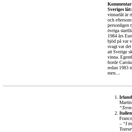
Kommentar
Sveriges låt:
vinnarlåt är r
och eftersom
personligen t
övriga startf
1984 års Eur
bjöd på var v
svagt var det 
att Sverige s
vinna. Egent
borde Carola
redan 1983 
men…
Irland
Martin
“Term
Italien
Franco
–
“I tr
Tozeu