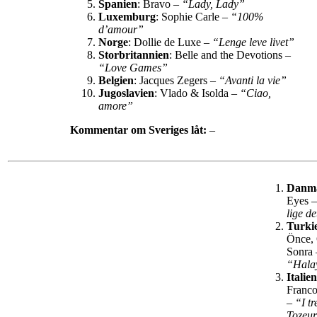
Spanien
: Bravo –
“Lady, Lady”
Luxemburg
: Sophie Carle –
“100%
d’amour”
Norge
: Dollie de Luxe –
“Lenge leve livet”
Storbritannien
: Belle and the Devotions –
“Love Games”
Belgien
: Jacques Zegers –
“Avanti la vie”
Jugoslavien
: Vlado & Isolda –
“Ciao,
amore”
Kommentar om Sveriges låt:
–
Danm
Eyes 
lige d
Turki
Önce, 
Sonra 
“Hala
Italien
Franco
–
“I tr
Tozeu