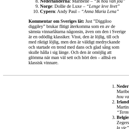
Nederländerna
: Maribelle –
“Ik hou van jou”
Norge
: Dollie de Luxe –
“Lenge leve livet”
Cypern
: Andy Paul –
“Anna Maria Lena”
Kommentar om Sveriges låt:
Just ”Diggiloo
diggiley” brukar flitigt återkomma som en av de
sämsta vinnarlåtarna någonsin, även om den i Sverige
är en odödlig klassiker. Visst, den är löjlig, till och
med riktigt löjlig, men den är väldigt medryckande
och startade en trend med dans och glad sång som
skulle hålla i sig länge. Och den är omöjlig att
glömma när man väl sett och hört den – alltså en
klassisk vinnare.
Neder
Maribe
hou v
Irland
Martin
“Term
Belgie
Zeger
la vie