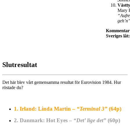
Västt
Mary 
“Aufre
geh’n
Kommentar
Sveriges låt:
Slutresultat
Det här blev vårt gemensamma resultat för Eurovision 1984. Hur
röstade du?
1.
Irland: Linda Martin –
“Terminal 3”
(64p)
2.
Danmark: Hot Eyes –
“Det’ lige det”
(60p)