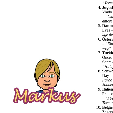
“Term
Jugos
Vlado 
–
“Cia
amor
Danm
Eyes 
lige d
Österr
–
“Ein
weg”
Turki
Önce, 
Sonra 
“Hala
Schwe
Day –
Farbe 
Sonne
Italien
Franco
–
“I tr
Tozeu
Belgie
Zeger