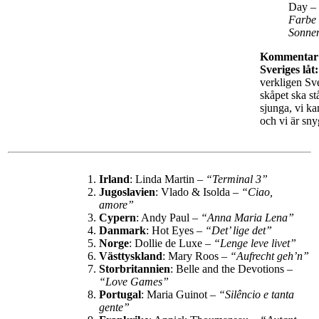
Day –
Farbe 
Sonne
Kommentar
Sveriges låt:
verkligen Sve
skåpet ska st
sjunga, vi k
och vi är sn
Irland
: Linda Martin –
“Terminal 3”
Jugoslavien
: Vlado & Isolda –
“Ciao,
amore”
Cypern
: Andy Paul –
“Anna Maria Lena”
Danmark
: Hot Eyes –
“Det’ lige det”
Norge
: Dollie de Luxe –
“Lenge leve livet”
Västtyskland
: Mary Roos –
“Aufrecht geh’n”
Storbritannien
: Belle and the Devotions –
“Love Games”
Portugal
: Maria Guinot –
“Silêncio e tanta
gente”