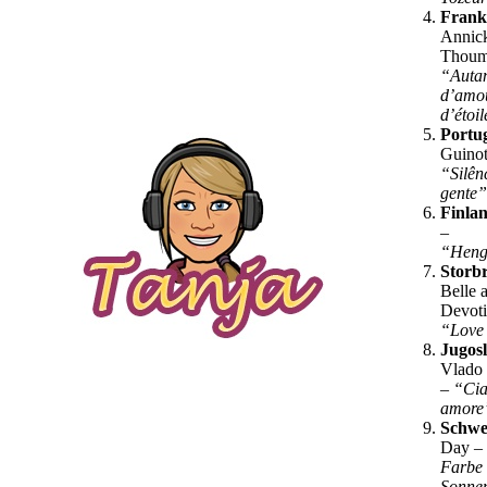
Frank
Annic
Thoum
“Auta
d’amo
d’étoi
Portu
Guinot
“Silên
gente
Finla
–
“Heng
Storbr
Belle 
Devoti
“Love
Jugos
Vlado 
–
“Cia
amor
Schwe
Day –
Farbe 
Sonne