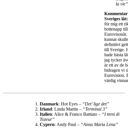
la vie
Kommentar
Sveriges låt:
för mig ett ri
bottenapp till
Eurovisonår.
kunnat skulle
definitivt ge
till Sverige.
hade bästa lå
jag tycker äv
är ett av de b
bidragen vi sk
Eurovision. 
värdig vinnar
Danmark
: Hot Eyes –
“Det’ lige det”
Irland
: Linda Martin –
“Terminal 3”
Italien
: Alice & Franco Battiato –
“I treni di
Tozeur”
Cypern
: Andy Paul –
“Anna Maria Lena”