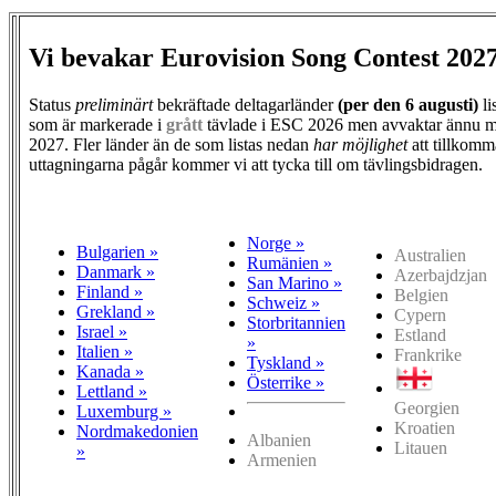
Vi bevakar Eurovision Song Contest 202
Status
preliminärt
bekräftade deltagarländer
(per den
6 augusti)
li
som är markerade i
grått
tävlade i ESC 2026 men avvaktar ännu m
2027. Fler länder än de som listas nedan
har möjlighet
att tillkomm
uttagningarna pågår kommer vi att tycka till om tävlingsbidragen.
Norge »
Bulgarien »
Australien
Rumänien »
Danmark »
Azerbajdzjan
San Marino »
Finland »
Belgien
Schweiz »
Grekland »
Cypern
Storbritannien
Israel »
Estland
»
Italien »
Frankrike
Tyskland »
Kanada »
Österrike »
Lettland »
Georgien
Luxemburg »
Kroatien
Nordmakedonien
Albanien
Litauen
»
Armenien