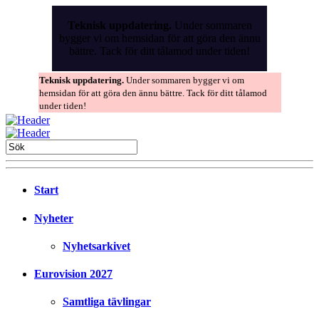
Skip
to
Teknisk uppdatering.
Under sommaren
the
bygger vi om hemsidan för att göra den ännu
content
bättre. Tack för ditt tålamod under tiden!
Teknisk uppdatering.
Under sommaren bygger vi om
hemsidan för att göra den ännu bättre. Tack för ditt tålamod
under tiden!
Start
Nyheter
Nyhetsarkivet
Eurovision 2027
Samtliga tävlingar