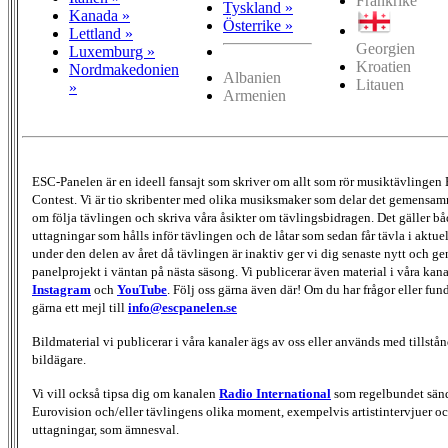
Frankrike
Tyskland »
Kanada »
Österrike »
Lettland »
Georgien
Luxemburg »
Kroatien
Nordmakedonien
Albanien
Litauen
»
Armenien
ESC-Panelen är en ideell fansajt som skriver om allt som rör musiktävlingen
Contest. Vi är tio skribenter med olika musiksmaker som delar det gemensamma
om följa tävlingen och skriva våra åsikter om tävlingsbidragen. Det gäller bå
uttagningar som hålls inför tävlingen och de låtar som sedan får tävla i aktu
under den delen av året då tävlingen är inaktiv ger vi dig senaste nytt och g
panelprojekt i väntan på nästa säsong. Vi publicerar även material i våra kan
Instagram
och
YouTube
. Följ oss gärna även där! Om du har frågor eller fun
gärna ett mejl till
info@escpanelen.se
Bildmaterial vi publicerar i våra kanaler ägs av oss eller används med tillstån
bildägare.
Vi vill också tipsa dig om kanalen
Radio International
som regelbundet sän
Eurovision och/eller tävlingens olika moment, exempelvis artistintervjuer oc
uttagningar, som ämnesval.