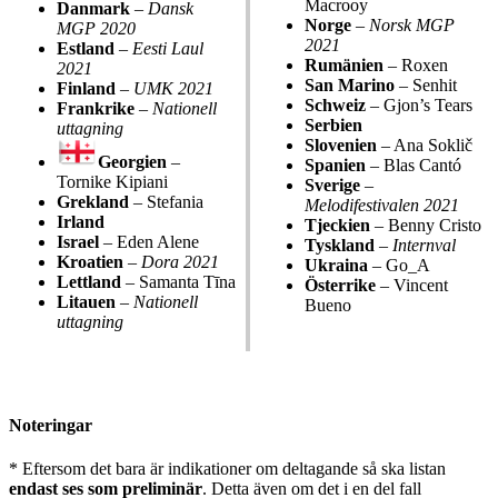
Macrooy
Danmark
–
Dansk
Norge
–
Norsk MGP
MGP 2020
2021
Estland
–
Eesti Laul
Rumänien
– Roxen
2021
San Marino
– Senhit
Finland
–
UMK 2021
Schweiz
– Gjon’s Tears
Frankrike
–
Nationell
Serbien
uttagning
Slovenien
– Ana Soklič
Georgien
–
Spanien
– Blas Cantó
Tornike Kipiani
Sverige
–
Grekland
– Stefania
Melodifestivalen 2021
Irland
Tjeckien
– Benny Cristo
Israel
– Eden Alene
Tyskland
–
Internval
Kroatien
–
Dora 2021
Ukraina
– Go_A
Lettland
– Samanta Tīna
Österrike
– Vincent
Litauen
–
Nationell
Bueno
uttagning
Noteringar
* Eftersom det bara är indikationer om deltagande så ska listan
endast ses som preliminär
. Detta även om det i en del fall