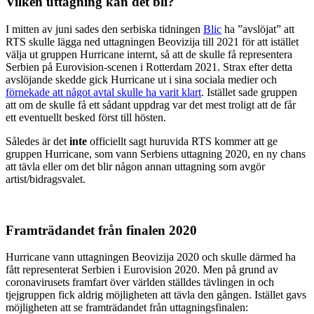
Vilken uttagning kan det bli?
I mitten av juni sades den serbiska tidningen
Blic
ha ”avslöjat” att
RTS skulle lägga ned uttagningen Beovizija till 2021 för att istället
välja ut gruppen Hurricane internt, så att de skulle få representera
Serbien på Eurovision-scenen i Rotterdam 2021. Strax efter detta
avslöjande skedde gick Hurricane ut i sina sociala medier och
förnekade att något avtal skulle ha varit klart
. Istället sade gruppen
att om de skulle få ett sådant uppdrag var det mest troligt att de får
ett eventuellt besked först till hösten.
Således är det
inte
officiellt sagt huruvida RTS kommer att ge
gruppen Hurricane, som vann Serbiens uttagning 2020, en ny chans
att tävla eller om det blir någon annan uttagning som avgör
artist/bidragsvalet.
Framträdandet från finalen 2020
Hurricane vann uttagningen Beovizija 2020 och skulle därmed ha
fått representerat Serbien i Eurovision 2020. Men på grund av
coronavirusets framfart över världen ställdes tävlingen in och
tjejgruppen fick aldrig möjligheten att tävla den gången. Istället gavs
möjligheten att se framträdandet från uttagningsfinalen: