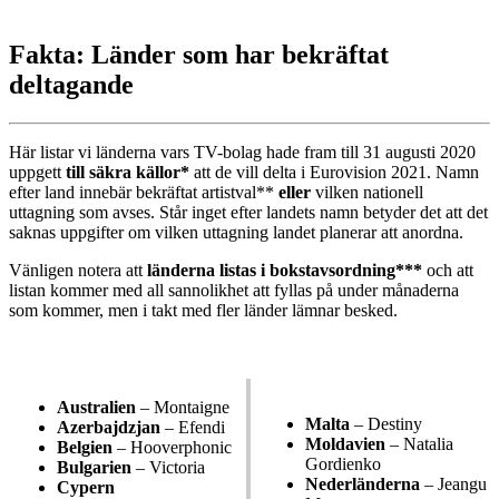
Fakta: Länder som har bekräftat
deltagande
Här listar vi länderna vars TV-bolag hade fram till 31 augusti 2020
uppgett
till säkra källor*
att de vill delta i Eurovision 2021. Namn
efter land innebär bekräftat artistval**
eller
vilken nationell
uttagning som avses. Står inget efter landets namn betyder det att det
saknas uppgifter om vilken uttagning landet planerar att anordna.
Vänligen notera att
länderna listas i bokstavsordning***
och att
listan kommer med all sannolikhet att fyllas på under månaderna
som kommer, men i takt med fler länder lämnar besked.
Australien
– Montaigne
Malta
– Destiny
Azerbajdzjan
– Efendi
Moldavien
– Natalia
Belgien
– Hooverphonic
Gordienko
Bulgarien
– Victoria
Nederländerna
– Jeangu
Cypern