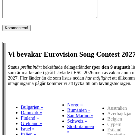
Vi bevakar Eurovision Song Contest 202
Status
preliminärt
bekräftade deltagarländer
(per den
9 augusti)
li
som är markerade i
grått
tävlade i ESC 2026 men avvaktar ännu m
2027. Fler länder än de som listas nedan
har möjlighet
att tillkomm
uttagningarna pågår kommer vi att tycka till om tävlingsbidragen.
Norge »
Bulgarien »
Australien
Rumänien »
Danmark »
Azerbajdzjan
San Marino »
Finland »
Belgien
Schweiz »
Grekland »
Cypern
Storbritannien
Israel »
Estland
»
Italien »