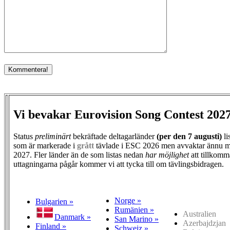
Vi bevakar Eurovision Song Contest 202
Status
preliminärt
bekräftade deltagarländer
(per den
7 augusti)
li
som är markerade i
grått
tävlade i ESC 2026 men avvaktar ännu m
2027. Fler länder än de som listas nedan
har möjlighet
att tillkomm
uttagningarna pågår kommer vi att tycka till om tävlingsbidragen.
Norge »
Bulgarien »
Rumänien »
Australien
Danmark »
San Marino »
Azerbajdzjan
Finland »
Schweiz »