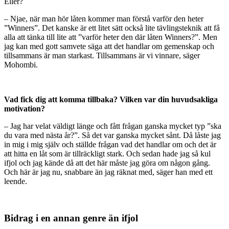
Eller?
– Njae, när man hör låten kommer man förstå varför den heter
”Winners”. Det kanske är ett litet sätt också lite tävlingsteknik att få
alla att tänka till lite att ”varför heter den där låten Winners?”. Men
jag kan med gott samvete säga att det handlar om gemenskap och
tillsammans är man starkast. Tillsammans är vi vinnare, säger
Mohombi.
Vad fick dig att komma tillbaka? Vilken var din huvudsakliga
motivation?
– Jag har velat väldigt länge och fått frågan ganska mycket typ ”ska
du vara med nästa år?”. Så det var ganska mycket sånt. Då låste jag
in mig i mig själv och ställde frågan vad det handlar om och det är
att hitta en låt som är tillräckligt stark. Och sedan hade jag så kul
ifjol och jag kände då att det här måste jag göra om någon gång.
Och här är jag nu, snabbare än jag räknat med, säger han med ett
leende.
Bidrag i en annan genre än ifjol