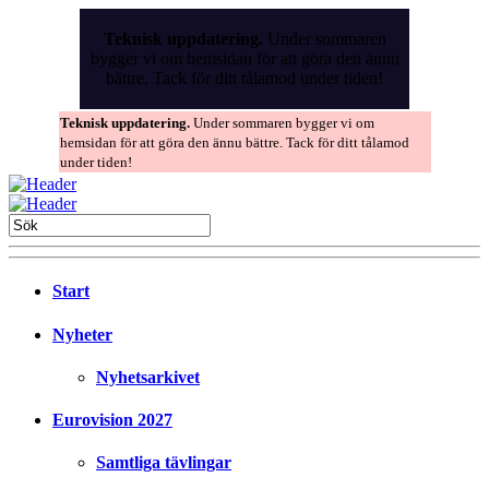
Skip
to
Teknisk uppdatering.
Under sommaren
the
bygger vi om hemsidan för att göra den ännu
content
bättre. Tack för ditt tålamod under tiden!
Teknisk uppdatering.
Under sommaren bygger vi om
hemsidan för att göra den ännu bättre. Tack för ditt tålamod
under tiden!
Start
Nyheter
Nyhetsarkivet
Eurovision 2027
Samtliga tävlingar