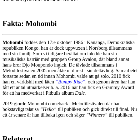
Fakta: Mohombi
Mohombi
föddes den 17:e oktober 1986 i Kananga, Demokratiska
republiken Kongo, han är dock uppvuxen i Norsborg tillsammans
med sin familj. Som vi tidigare berättat om inledde han sin
musikaliska karriär med gruppen Group Avalon, där bland annat
hans bror Djo Moupondo ingick. De tävlade tillsammans i
Melodifestivalen 2005 men åkte ut direkt i sin deltävling. Samarbetet
fortsatte sedan en tid innan Mohombi valde att gå solo. 2010 fick
han en världshit med låten
“Bumpy Ride”
, och genom åren har han
fått ett antal utmärkelser b.la. 2016 när han fick en Grammy Award
för att ha medverkat i Pitbulls album
Dale.
2019 gjorde Mohombi comeback i Melodifestivalen där han
bokstavligt talat sa
”Hello”
till publiken och gick direkt till final. Nu
ett år senare är han tillbaka igen och säger
”Winners”
till publiken.
Relaterat