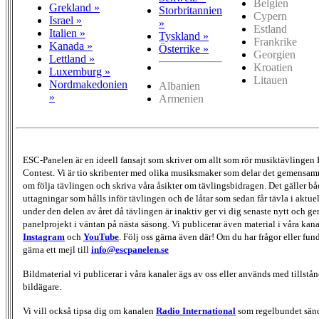
Belgien
Grekland »
Storbritannien
Cypern
Israel »
»
Estland
Italien »
Tyskland »
Frankrike
Kanada »
Österrike »
Georgien
Lettland »
Kroatien
Luxemburg »
Litauen
Nordmakedonien
Albanien
»
Armenien
ESC-Panelen är en ideell fansajt som skriver om allt som rör musiktävlingen
Contest. Vi är tio skribenter med olika musiksmaker som delar det gemensamma
om följa tävlingen och skriva våra åsikter om tävlingsbidragen. Det gäller bå
uttagningar som hålls inför tävlingen och de låtar som sedan får tävla i aktu
under den delen av året då tävlingen är inaktiv ger vi dig senaste nytt och g
panelprojekt i väntan på nästa säsong. Vi publicerar även material i våra kan
Instagram
och
YouTube
. Följ oss gärna även där! Om du har frågor eller fun
gärna ett mejl till
info@escpanelen.se
Bildmaterial vi publicerar i våra kanaler ägs av oss eller används med tillstån
bildägare.
Vi vill också tipsa dig om kanalen
Radio International
som regelbundet sän