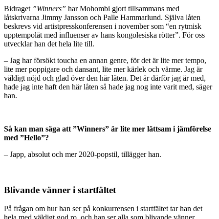
Bidraget
”Winners”
har Mohombi gjort tillsammans med
låtskrivarna Jimmy Jansson och Palle Hammarlund. Själva låten
beskrevs vid artistpresskonferensen i november som “en rytmisk
upptempolåt med influenser av hans kongolesiska rötter”. För oss
utvecklar han det hela lite till.
– Jag har försökt toucha en annan genre, för det är lite mer tempo,
lite mer poppigare och dansant, lite mer kärlek och värme. Jag är
väldigt nöjd och glad över den här låten. Det är därför jag är med,
hade jag inte haft den här låten så hade jag nog inte varit med, säger
han.
Så kan man säga att ”Winners” är lite mer lättsam i jämförelse
med ”Hello”?
– Japp, absolut och mer 2020-popstil, tillägger han.
Blivande vänner i startfältet
På frågan om hur han ser på konkurrensen i startfältet tar han det
hela med väldigt god ro, och han ser alla som blivande vänner.