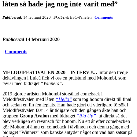
låten så hade jag nog inte varit med”
Publicerad:
14 februari 2020
|
Skribent:
ESC-Panelen
|
Comments
Publicerad
14 februari 2020
|
Comments
MELODIFESTIVALEN 2020 – INTERVJU.
Inför den tredje
deltävlingen i Luleå fick vi oss en pratstund med Mohombi, som
tävlar med bidraget
“Winners”
.
2019 gjorde artisten Mohombi storstilad comeback i
Melodifestivalen med låten
“Hello”
som tog honom direkt till final
och sedan en fin femteplats. Han hade gjort ett ytterligare försök i
Melodifestivalen fast 14 år tidigare och den gången åkte han och
gruppen
Group Avalon
med bidraget
“Big Up”
ut direkt så det
blev verkligen en revansch för honom. Nu ett år efter comebacken
gör Mohombi ännu en comeback i tävlingen och denna gång med
bidraget ”Winners” som kanske antyder något om vad han satsar på.