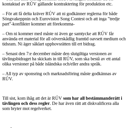
kontaktad av RÚV gällande kontraktering för produktion etc.
– För att få delta kräver RÚV att ni godkänner reglerna för både
Söngvakeppnin och Eurovision Song Contest och att inga ”tredje
part”-konflikter kommer att förekomma-
– Om ni kommer med måste ni även ge samtycke att RÚV får
använda ert material för all oöverskådlig framtid oavsett medium och
tidsram. Ni äger såklart upphovsrätten till ert bidrag.
– Senast den 7:e december måste den slutgiltiga versionen av
tävlingsbidraget ha skickats in till RÚV, som ska bestå av ett antal
olika versioner på både isländska och/eller andra språk.
– All typ av sponsring och marknadsföring måste godkännas av
RÚV.
Till sist, kom ihåg att det är RÚV
som har all bestämmanderätt i
tävlingen och dess regler
. De har även rätt att diskvalificera alla
som bryter mot regelverket.