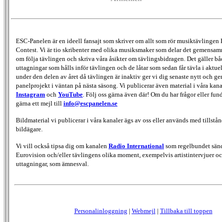
ESC-Panelen är en ideell fansajt som skriver om allt som rör musiktävlingen
Contest. Vi är tio skribenter med olika musiksmaker som delar det gemensamma
om följa tävlingen och skriva våra åsikter om tävlingsbidragen. Det gäller bå
uttagningar som hålls inför tävlingen och de låtar som sedan får tävla i aktu
under den delen av året då tävlingen är inaktiv ger vi dig senaste nytt och g
panelprojekt i väntan på nästa säsong. Vi publicerar även material i våra kan
Instagram
och
YouTube
. Följ oss gärna även där! Om du har frågor eller fun
gärna ett mejl till
info@escpanelen.se
Bildmaterial vi publicerar i våra kanaler ägs av oss eller används med tillstån
bildägare.
Vi vill också tipsa dig om kanalen
Radio International
som regelbundet sän
Eurovision och/eller tävlingens olika moment, exempelvis artistintervjuer oc
uttagningar, som ämnesval.
Personalinloggning
|
Webmejl
|
Tillbaka till toppen