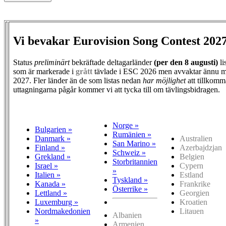
Vi bevakar Eurovision Song Contest 202
Status
preliminärt
bekräftade deltagarländer
(per den
8 augusti)
li
som är markerade i
grått
tävlade i ESC 2026 men avvaktar ännu m
2027. Fler länder än de som listas nedan
har möjlighet
att tillkomm
uttagningarna pågår kommer vi att tycka till om tävlingsbidragen.
Norge »
Bulgarien »
Rumänien »
Danmark »
Australien
San Marino »
Finland »
Azerbajdzjan
Schweiz »
Grekland »
Belgien
Storbritannien
Israel »
Cypern
»
Italien »
Estland
Tyskland »
Kanada »
Frankrike
Österrike »
Lettland »
Georgien
Luxemburg »
Kroatien
Nordmakedonien
Litauen
Albanien
»
Armenien