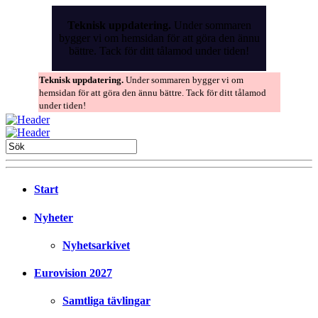
Skip
to
Teknisk uppdatering.
Under sommaren
the
bygger vi om hemsidan för att göra den ännu
content
bättre. Tack för ditt tålamod under tiden!
Teknisk uppdatering.
Under sommaren bygger vi om
hemsidan för att göra den ännu bättre. Tack för ditt tålamod
under tiden!
Start
Nyheter
Nyhetsarkivet
Eurovision 2027
Samtliga tävlingar