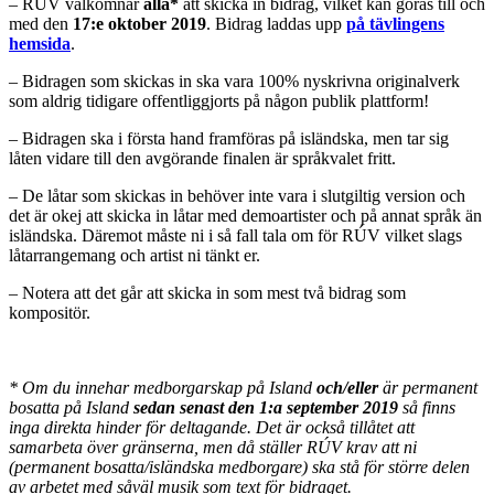
– RÚV välkomnar
alla*
att skicka in bidrag, vilket kan göras till och
med den
17:e oktober 2019
. Bidrag laddas upp
på tävlingens
hemsida
.
– Bidragen som skickas in ska vara 100% nyskrivna originalverk
som aldrig tidigare offentliggjorts på någon publik plattform!
– Bidragen ska i första hand framföras på isländska, men tar sig
låten vidare till den avgörande finalen är språkvalet fritt.
– De låtar som skickas in behöver inte vara i slutgiltig version och
det är okej att skicka in låtar med demoartister och på annat språk än
isländska. Däremot måste ni i så fall tala om för RÚV vilket slags
låtarrangemang och artist ni tänkt er.
– Notera att det går att skicka in som mest två bidrag som
kompositör.
* Om du innehar medborgarskap på Island
och/eller
är permanent
bosatta på Island
sedan senast den 1:a september 2019
så finns
inga direkta hinder för deltagande. Det är också tillåtet att
samarbeta över gränserna, men då ställer RÚV krav att ni
(permanent bosatta/isländska medborgare) ska stå för större delen
av arbetet med såväl musik som text för bidraget.