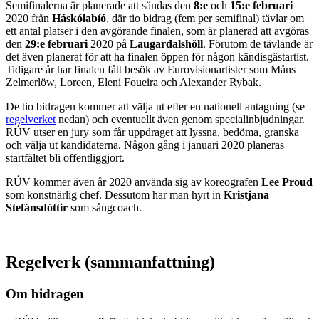
Semifinalerna är planerade att sändas den
8:e
och
15:e februari
2020 från
Háskólabíó
, där tio bidrag (fem per semifinal) tävlar om
ett antal platser i den avgörande finalen, som är planerad att avgöras
den
29:e februari
2020 på
Laugardalshöll
. Förutom de tävlande är
det även planerat för att ha finalen öppen för någon kändisgästartist.
Tidigare år har finalen fått besök av Eurovisionartister som Måns
Zelmerlöw, Loreen, Eleni Foueira och Alexander Rybak.
De tio bidragen kommer att välja ut efter en nationell antagning (se
regelverket
nedan) och eventuellt även genom specialinbjudningar.
RÚV utser en jury som får uppdraget att lyssna, bedöma, granska
och välja ut kandidaterna. Någon gång i januari 2020 planeras
startfältet bli offentliggjort.
RÚV kommer även år 2020 använda sig av koreografen
Lee Proud
som konstnärlig chef. Dessutom har man hyrt in
Kristjana
Stefánsdóttir
som sångcoach.
Regelverk (sammanfattning)
Om bidragen