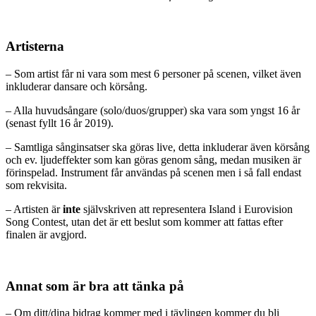
Artisterna
– Som artist får ni vara som mest 6 personer på scenen, vilket även
inkluderar dansare och körsång.
– Alla huvudsångare (solo/duos/grupper) ska vara som yngst 16 år
(senast fyllt 16 år 2019).
– Samtliga sånginsatser ska göras live, detta inkluderar även körsång
och ev. ljudeffekter som kan göras genom sång, medan musiken är
förinspelad. Instrument får användas på scenen men i så fall endast
som rekvisita.
– Artisten är
inte
självskriven att representera Island i Eurovision
Song Contest, utan det är ett beslut som kommer att fattas efter
finalen är avgjord.
Annat som är bra att tänka på
– Om ditt/dina bidrag kommer med i tävlingen kommer du bli