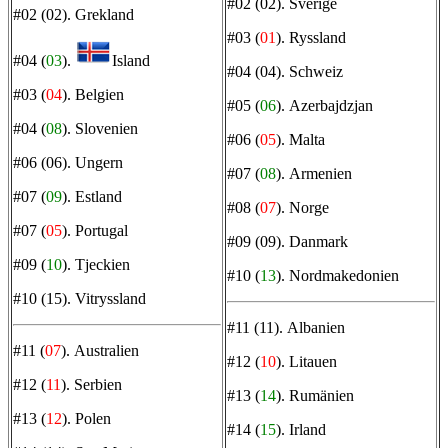
#02 (02).
Sverige
#02 (02).
Grekland
#03 (
01
).
Ryssland
#04 (
03
).
Island
#04 (04).
Schweiz
#03 (
04
).
Belgien
#05 (
06
).
Azerbajdzjan
#04 (
08
).
Slovenien
#06 (
05
).
Malta
#06 (06).
Ungern
#07 (
08
).
Armenien
#07 (
09
).
Estland
#08 (
07
).
Norge
#07 (
05
).
Portugal
#09 (09).
Danmark
#09 (
10
).
Tjeckien
#10 (
13
).
Nordmakedonien
#10 (15).
Vitryssland
#11 (11).
Albanien
#11 (
07
).
Australien
#12 (
10
).
Litauen
#12 (
11
).
Serbien
#13 (
14
).
Rumänien
#13 (
12
).
Polen
#14 (
15
).
Irland