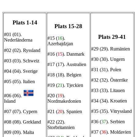
Plats 1-14
Plats 15-28
#01 (01).
Plats 29-41
#15 (
16
).
Nederländerna
Azerbajdzjan
#29 (29).
Rumänien
#02 (02).
Ryssland
#16 (
15
).
Danmark
#30 (30).
Ungern
#03 (03).
Schweiz
#17 (17).
Australien
#31 (31).
Polen
#04 (04).
Sverige
#18 (18).
Belgien
#32 (32).
Österrike
#05 (05).
Italien
#19 (
21
).
Tjeckien
#33 (33).
Litauen
#06 (06).
#20 (
19
).
#34 (34).
Kroatien
Island
Nordmakedonien
#35 (35).
Vitryssland
#07 (07).
Cypern
#21 (
20
).
Spanien
#36 (
37
).
Serbien
#08 (08).
Grekland
#22 (22).
Storbritannien
#37 (
36
).
Moldavien
#09 (09).
Malta