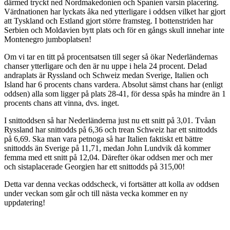
därmed tryckt ned Nordmakedonien och Spanien varsin placering.
Värdnationen har lyckats åka ned ytterligare i oddsen vilket har gjort
att Tyskland och Estland gjort större framsteg. I bottenstriden har
Serbien och Moldavien bytt plats och för en gångs skull innehar inte
Montenegro jumboplatsen!
Om vi tar en titt på procentsatsen till seger så ökar Nederländernas
chanser ytterligare och den är nu uppe i hela 24 procent. Delad
andraplats är Ryssland och Schweiz medan Sverige, Italien och
Island har 6 procents chans vardera. Absolut sämst chans har (enligt
oddsen) alla som ligger på plats 28-41, för dessa spås ha mindre än 1
procents chans att vinna, dvs. inget.
I snittoddsen så har Nederländerna just nu ett snitt på 3,01. Tvåan
Ryssland har snittodds på 6,36 och trean Schweiz har ett snittodds
på 6,69. Ska man vara petnoga så har Italien faktiskt ett bättre
snittodds än Sverige på 11,71, medan John Lundvik då kommer
femma med ett snitt på 12,04. Därefter ökar oddsen mer och mer
och sistaplacerade Georgien har ett snittodds på 315,00!
Detta var denna veckas oddscheck, vi fortsätter att kolla av oddsen
under veckan som går och till nästa vecka kommer en ny
uppdatering!