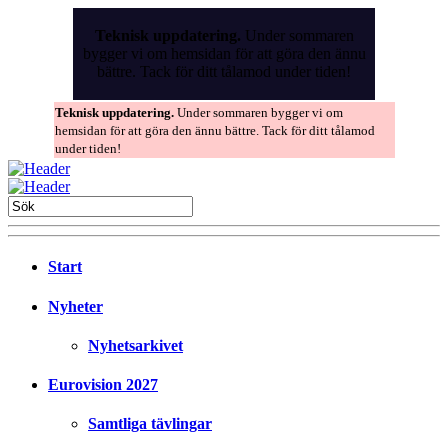
Skip
to
Teknisk uppdatering.
Under sommaren
the
bygger vi om hemsidan för att göra den ännu
content
bättre. Tack för ditt tålamod under tiden!
Teknisk uppdatering.
Under sommaren bygger vi om
hemsidan för att göra den ännu bättre. Tack för ditt tålamod
under tiden!
Start
Nyheter
Nyhetsarkivet
Eurovision 2027
Samtliga tävlingar