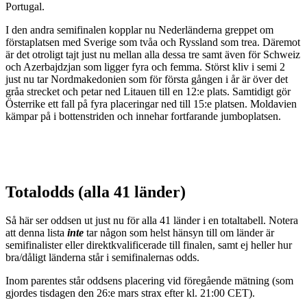
Portugal.
I den andra semifinalen kopplar nu Nederländerna greppet om
förstaplatsen med Sverige som tvåa och Ryssland som trea. Däremot
är det otroligt tajt just nu mellan alla dessa tre samt även för Schweiz
och Azerbajdzjan som ligger fyra och femma. Störst kliv i semi 2
just nu tar Nordmakedonien som för första gången i år är över det
gråa strecket och petar ned Litauen till en 12:e plats. Samtidigt gör
Österrike ett fall på fyra placeringar ned till 15:e platsen. Moldavien
kämpar på i bottenstriden och innehar fortfarande jumboplatsen.
Totalodds (alla 41 länder)
Så här ser oddsen ut just nu för alla 41 länder i en totaltabell. Notera
att denna lista
inte
tar någon som helst hänsyn till om länder är
semifinalister eller direktkvalificerade till finalen, samt ej heller hur
bra/dåligt länderna står i semifinalernas odds.
Inom parentes står oddsens placering vid föregående mätning (som
gjordes tisdagen den 26:e mars strax efter kl. 21:00 CET).