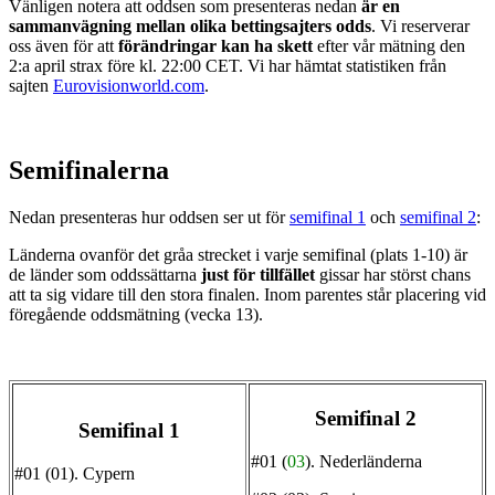
Vänligen notera att oddsen som presenteras nedan
är en
sammanvägning mellan olika bettingsajters odds
. Vi reserverar
oss även för att
förändringar kan ha skett
efter vår mätning den
2:a april strax före kl. 22:00 CET. Vi har hämtat statistiken från
sajten
Eurovisionworld.com
.
Semifinalerna
Nedan presenteras hur oddsen ser ut för
semifinal 1
och
semifinal 2
:
Länderna ovanför det gråa strecket i varje semifinal (plats 1-10) är
de länder som oddssättarna
just för tillfället
gissar har störst chans
att ta sig vidare till den stora finalen. Inom parentes står placering vid
föregående oddsmätning (vecka 13).
Semifinal 2
Semifinal 1
#01 (
03
).
Nederländerna
#01 (01).
Cypern