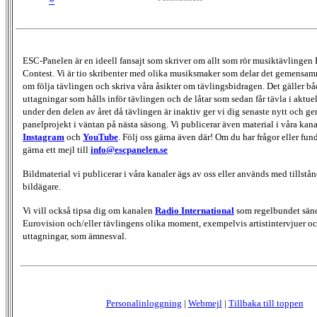
ESC-Panelen är en ideell fansajt som skriver om allt som rör musiktävlingen
Contest. Vi är tio skribenter med olika musiksmaker som delar det gemensamma
om följa tävlingen och skriva våra åsikter om tävlingsbidragen. Det gäller bå
uttagningar som hålls inför tävlingen och de låtar som sedan får tävla i aktu
under den delen av året då tävlingen är inaktiv ger vi dig senaste nytt och g
panelprojekt i väntan på nästa säsong. Vi publicerar även material i våra kan
Instagram
och
YouTube
. Följ oss gärna även där! Om du har frågor eller fun
gärna ett mejl till
info@escpanelen.se
Bildmaterial vi publicerar i våra kanaler ägs av oss eller används med tillstån
bildägare.
Vi vill också tipsa dig om kanalen
Radio International
som regelbundet sän
Eurovision och/eller tävlingens olika moment, exempelvis artistintervjuer oc
uttagningar, som ämnesval.
Personalinloggning
|
Webmejl
|
Tillbaka till toppen