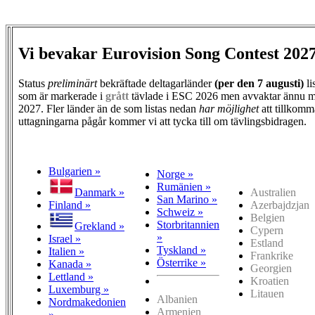
Vi bevakar Eurovision Song Contest 202
Status
preliminärt
bekräftade deltagarländer
(per den
7 augusti)
li
som är markerade i
grått
tävlade i ESC 2026 men avvaktar ännu m
2027. Fler länder än de som listas nedan
har möjlighet
att tillkomm
uttagningarna pågår kommer vi att tycka till om tävlingsbidragen.
Bulgarien »
Norge »
Rumänien »
Danmark »
Australien
San Marino »
Finland »
Azerbajdzjan
Schweiz »
Belgien
Storbritannien
Grekland »
Cypern
»
Israel »
Estland
Tyskland »
Italien »
Frankrike
Österrike »
Kanada »
Georgien
Lettland »
Kroatien
Luxemburg »
Litauen
Albanien
Nordmakedonien
Armenien
»