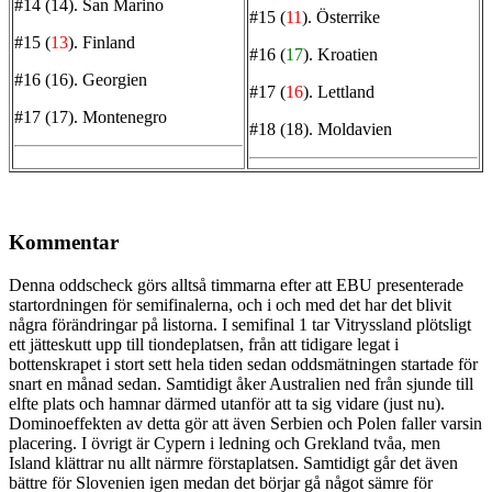
#14 (14).
San Marino
#15 (
11
).
Österrike
#15 (
13
).
Finland
#16 (
17
).
Kroatien
#16 (16).
Georgien
#17 (
16
).
Lettland
#17 (17).
Montenegro
#18 (18).
Moldavien
Kommentar
Denna oddscheck görs alltså timmarna efter att EBU presenterade
startordningen för semifinalerna, och i och med det har det blivit
några förändringar på listorna. I semifinal 1 tar Vitryssland plötsligt
ett jätteskutt upp till tiondeplatsen, från att tidigare legat i
bottenskrapet i stort sett hela tiden sedan oddsmätningen startade för
snart en månad sedan. Samtidigt åker Australien ned från sjunde till
elfte plats och hamnar därmed utanför att ta sig vidare (just nu).
Dominoeffekten av detta gör att även Serbien och Polen faller varsin
placering. I övrigt är Cypern i ledning och Grekland tvåa, men
Island klättrar nu allt närmre förstaplatsen. Samtidigt går det även
bättre för Slovenien igen medan det börjar gå något sämre för