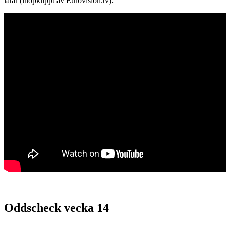
låtar (ihopklippt av Eurovision.tv):
Oddscheck vecka 14