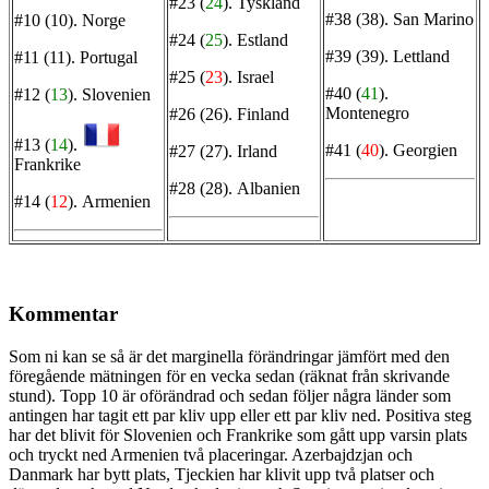
#23 (
24
).
Tyskland
#38 (38).
San Marino
#10 (10).
Norge
#24 (
25
).
Estland
#39 (39).
Lettland
#11 (11).
Portugal
#25 (
23
).
Israel
#40 (
41
).
#12 (
13
).
Slovenien
Montenegro
#26 (26).
Finland
#13 (
14
).
#41 (
40
).
Georgien
#27 (27).
Irland
Frankrike
#28 (28).
Albanien
#14 (
12
).
Armenien
Kommentar
Som ni kan se så är det marginella förändringar jämfört med den
föregående mätningen för en vecka sedan (räknat från skrivande
stund). Topp 10 är oförändrad och sedan följer några länder som
antingen har tagit ett par kliv upp eller ett par kliv ned. Positiva steg
har det blivit för Slovenien och Frankrike som gått upp varsin plats
och tryckt ned Armenien två placeringar. Azerbajdzjan och
Danmark har bytt plats, Tjeckien har klivit upp två platser och