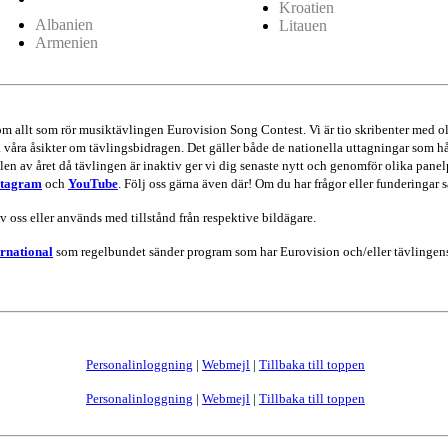
Kroatien
Albanien
Litauen
Armenien
 om allt som rör musiktävlingen Eurovision Song Contest. Vi är tio skribenter me
va våra åsikter om tävlingsbidragen. Det gäller både de nationella uttagningar som hå
en av året då tävlingen är inaktiv ger vi dig senaste nytt och genomför olika panel
stagram
och
YouTube
. Följ oss gärna även där! Om du har frågor eller funderingar s
av oss eller används med tillstånd från respektive bildägare.
rnational
som regelbundet sänder program som har Eurovision och/eller tävlingens
Personalinloggning
|
Webmejl
|
Tillbaka till toppen
Personalinloggning
|
Webmejl
|
Tillbaka till toppen