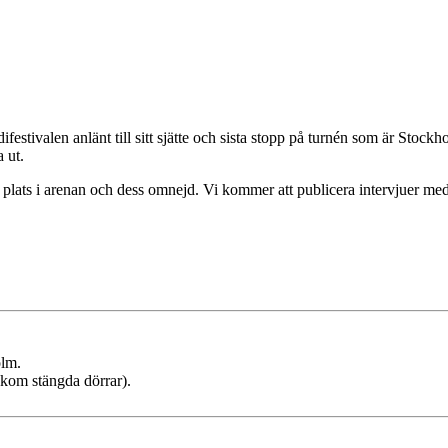
estivalen anlänt till sitt sjätte och sista stopp på turnén som är Stock
 ut.
ts i arenan och dess omnejd. Vi kommer att publicera intervjuer med ar
olm.
akom stängda dörrar).