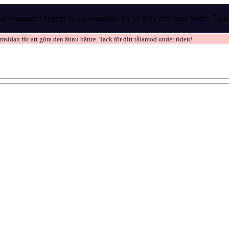
r sommaren bygger vi om hemsidan för att göra den ännu bättre. Tack f
idan för att göra den ännu bättre. Tack för ditt tålamod under tiden!