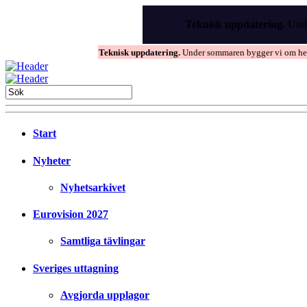
Skip
to
Teknisk uppdatering.
Unde
the
content
Teknisk uppdatering.
Under sommaren bygger vi om hems
Start
Nyheter
Nyhetsarkivet
Eurovision 2027
Samtliga tävlingar
Sveriges uttagning
Avgjorda upplagor