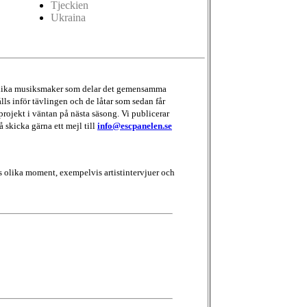
Tjeckien
Ukraina
d olika musiksmaker som delar det gemensamma
lls inför tävlingen och de låtar som sedan får
projekt i väntan på nästa säsong. Vi publicerar
å skicka gärna ett mejl till
info@escpanelen.se
 olika moment, exempelvis artistintervjuer och