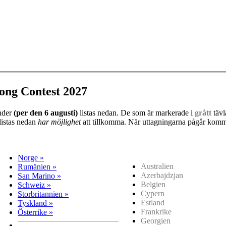
ong Contest 2027
änder
(per den
6 augusti)
listas nedan. De som är markerade i
grått
tävl
listas nedan
har möjlighet
att tillkomma. När uttagningarna pågår kommer
Norge »
Australien
Rumänien »
Azerbajdzjan
San Marino »
Belgien
Schweiz »
Cypern
Storbritannien »
Estland
Tyskland »
Frankrike
Österrike »
Georgien