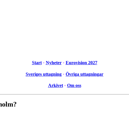
Start
•
Nyheter
•
Eurovision 2027
Sveriges uttagning
•
Övriga uttagningar
Arkivet
•
Om oss
kholm?