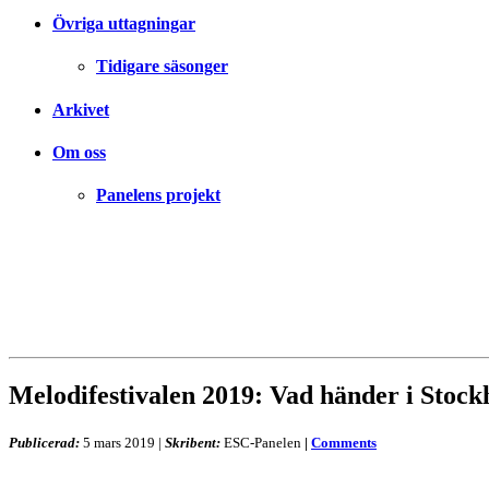
Övriga uttagningar
Tidigare säsonger
Arkivet
Om oss
Panelens projekt
Melodifestivalen 2019: Vad händer i Stoc
Publicerad:
5 mars 2019
|
Skribent:
ESC-Panelen
|
Comments