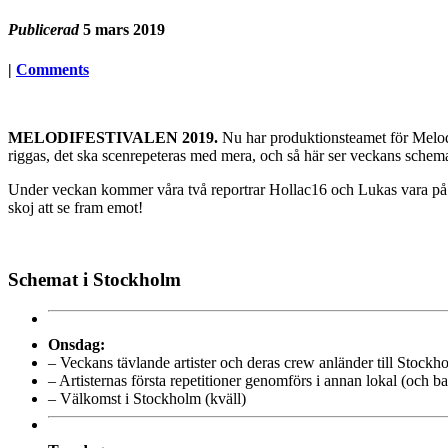
Publicerad
5 mars 2019
|
Comments
MELODIFESTIVALEN 2019.
Nu har produktionsteamet för Melodif
riggas, det ska scenrepeteras med mera, och så här ser veckans schema
Under veckan kommer våra två reportrar Hollac16 och Lukas vara på pla
skoj att se fram emot!
Schemat i Stockholm
Onsdag:
– Veckans tävlande artister och deras crew anländer till Stockh
– Artisternas första repetitioner genomförs i annan lokal (och b
– Välkomst i Stockholm (kväll)