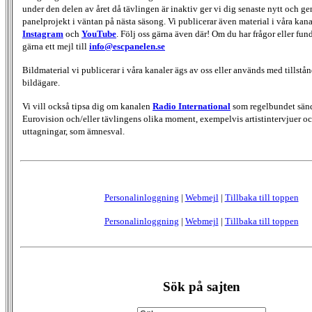
under den delen av året då tävlingen är inaktiv ger vi dig senaste nytt och g
panelprojekt i väntan på nästa säsong. Vi publicerar även material i våra kan
Instagram
och
YouTube
. Följ oss gärna även där! Om du har frågor eller fun
gärna ett mejl till
info@escpanelen.se
Bildmaterial vi publicerar i våra kanaler ägs av oss eller används med tillstån
bildägare.
Vi vill också tipsa dig om kanalen
Radio International
som regelbundet sän
Eurovision och/eller tävlingens olika moment, exempelvis artistintervjuer oc
uttagningar, som ämnesval.
Personalinloggning
|
Webmejl
|
Tillbaka till toppen
Personalinloggning
|
Webmejl
|
Tillbaka till toppen
Sök på sajten