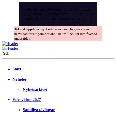
Skip
to
Teknisk uppdatering.
Under sommaren
the
bygger vi om hemsidan för att göra den ännu
content
bättre. Tack för ditt tålamod under tiden!
Teknisk uppdatering.
Under sommaren bygger vi om
hemsidan för att göra den ännu bättre. Tack för ditt tålamod
under tiden!
Start
Nyheter
Nyhetsarkivet
Eurovision 2027
Samtliga tävlingar