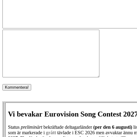
Vi bevakar Eurovision Song Contest 202
Status
preliminärt
bekräftade deltagarländer
(per den
6 augusti)
li
som är markerade i
grått
tävlade i ESC 2026 men avvaktar ännu m