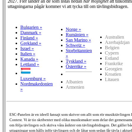
2027. Fler länder än de som listas nedan
har möjlighet
att tillkomm
uttagningarna pågår kommer vi att tycka till om tävlingsbidragen.
Bulgarien »
Norge »
Danmark »
Rumänien »
Australien
Finland »
San Marino »
Azerbajdzjan
Grekland »
Schweiz »
Belgien
Israel »
Storbritannien
Cypern
Italien »
»
Estland
Kanada »
Tyskland »
Frankrike
Lettland »
Österrike »
Georgien
Kroatien
Luxemburg »
Litauen
Albanien
Nordmakedonien
Armenien
»
ESC-Panelen är en ideell fansajt som skriver om allt som rör musiktävlingen
Contest. Vi är tio skribenter med olika musiksmaker som delar det gemensamma
om följa tävlingen och skriva våra åsikter om tävlingsbidragen. Det gäller bå
uttagningar som hålls inför tävlingen och de låtar som sedan får tävla i aktu