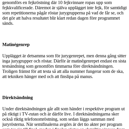
genomförs en fejkröstning där 10 fejkvinnare ropas upp som
fejkkvalificerade. Däremot är själva upplägget inte fejk, för samtidigt
som repetitionerna pågår röstar jurygrupperna på vad de får se, och
det gör att halva resultatet blir klart redan dagen före programmet
sänds.
Matinégenrep
Upplägget är detsamma som för jurygenrepet, men denna gång sitter
inga jurygrupper och röstar. Därför är matinégenrepet endast en sista
testsändning som genomförs timmarna före direktsändningen.
Troligen främst för att testa så att alla nummer fungerar som de ska,
att tekniken hänger med och att finslipa på manus.
Direktsändning
Under direktsändningen går allt som händer i respektive program ut
på riktigt i TV-rutan och är därför live. I direktsändningarna sker
också riktig telefonomröstning, som sedan läggs samman med
juryrösterna. När semifinalerna avgörs är det tio akter per program