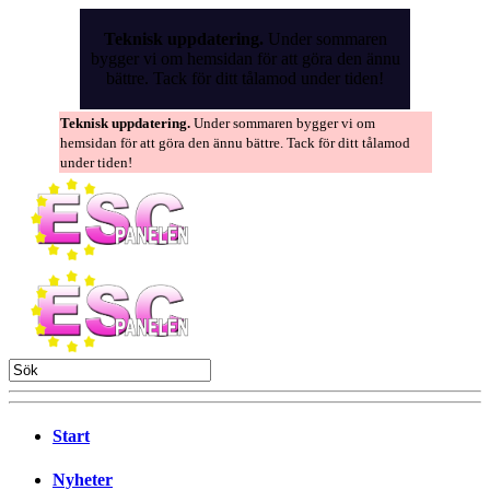
Skip
to
Teknisk uppdatering.
Under sommaren
the
bygger vi om hemsidan för att göra den ännu
content
bättre. Tack för ditt tålamod under tiden!
Teknisk uppdatering.
Under sommaren bygger vi om
hemsidan för att göra den ännu bättre. Tack för ditt tålamod
under tiden!
Start
Nyheter