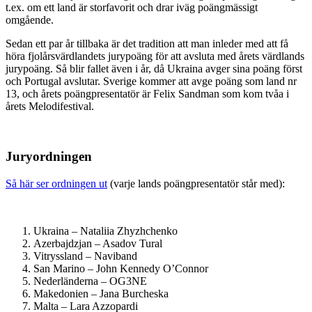
t.ex. om ett land är storfavorit och drar iväg poängmässigt
omgående.
Sedan ett par år tillbaka är det tradition att man inleder med att få
höra fjolårsvärdlandets jurypoäng för att avsluta med årets värdlands
jurypoäng. Så blir fallet även i år, då Ukraina avger sina poäng först
och Portugal avslutar. Sverige kommer att avge poäng som land nr
13, och årets poängpresentatör är Felix Sandman som kom tvåa i
årets Melodifestival.
Juryordningen
Så här ser ordningen ut
(varje lands poängpresentatör står med):
Ukraina – Nataliia Zhyzhchenko
Azerbajdzjan – Asadov Tural
Vitryssland – Naviband
San Marino – John Kennedy O’Connor
Nederländerna – OG3NE
Makedonien – Jana Burcheska
Malta – Lara Azzopardi