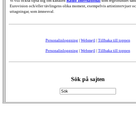
Vi vill också tipsa dig om kanalen
Radio International
som regelbundet sän
Eurovision och/eller tävlingens olika moment, exempelvis artistintervjuer oc
uttagningar, som ämnesval.
Personalinloggning
|
Webmejl
|
Tillbaka till toppen
Personalinloggning
|
Webmejl
|
Tillbaka till toppen
Sök på sajten