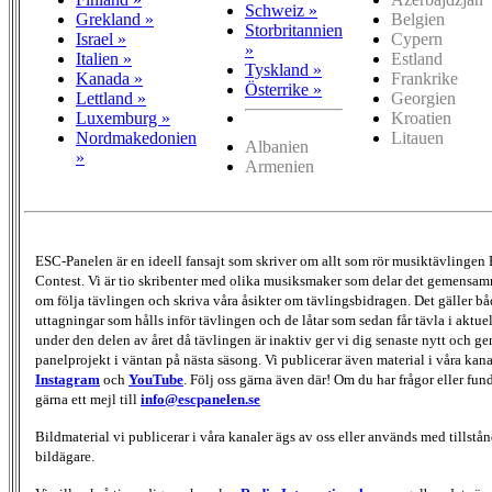
Schweiz »
Grekland »
Belgien
Storbritannien
Israel »
Cypern
»
Italien »
Estland
Tyskland »
Kanada »
Frankrike
Österrike »
Lettland »
Georgien
Luxemburg »
Kroatien
Nordmakedonien
Litauen
Albanien
»
Armenien
ESC-Panelen är en ideell fansajt som skriver om allt som rör musiktävlingen
Contest. Vi är tio skribenter med olika musiksmaker som delar det gemensamma
om följa tävlingen och skriva våra åsikter om tävlingsbidragen. Det gäller bå
uttagningar som hålls inför tävlingen och de låtar som sedan får tävla i aktu
under den delen av året då tävlingen är inaktiv ger vi dig senaste nytt och g
panelprojekt i väntan på nästa säsong. Vi publicerar även material i våra kan
Instagram
och
YouTube
. Följ oss gärna även där! Om du har frågor eller fun
gärna ett mejl till
info@escpanelen.se
Bildmaterial vi publicerar i våra kanaler ägs av oss eller används med tillstån
bildägare.