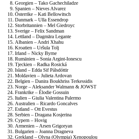
Georgien – Tako Gachechiladze
Spanien – Nieves Alvarez
Österrike – Kati Bellowitsch
Danmark – Ulla Essendrop
Storbritannien – Mel Giedroyc
Sverige – Felix Sandman
Lettland – Dagmāra Legante
Albanien – Andri Xhahu
Kroatien – Uršula Tolj
Irland – Nicky Byrne
Rumänien – Sonia Argint-Ionescu
Tjeckien – Radka Rosická
Island – Edda Sif Pálsdóttir
Moldavien – Julieta Ardovan
Belgien – Danira Boukhriss Terkessidis
Norge – Aleksander Walmann & JOWST
Frankrike – Élodie Gossuin
Italien – Giulia Valentina Palermo
Australien – Ricardo Goncalves
Estland – Ott Evestus
Serbien – Dragana Kosjerina
Cypern – Hovig
Armenien – Arsen Grigoryan
Bulgarien – Joanna Dragneva
Grekland – Olyna (Olympia) Xenopoulou