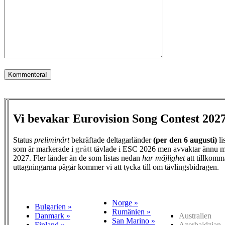
Vi bevakar Eurovision Song Contest 202
Status
preliminärt
bekräftade deltagarländer
(per den
6 augusti)
li
som är markerade i
grått
tävlade i ESC 2026 men avvaktar ännu m
2027. Fler länder än de som listas nedan
har möjlighet
att tillkomm
uttagningarna pågår kommer vi att tycka till om tävlingsbidragen.
Norge »
Bulgarien »
Rumänien »
Danmark »
Australien
San Marino »
Finland »
Azerbajdzjan