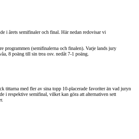
e i årets semifinaler och final. Här nedan redovisar vi
tre programmen (semifinalerna och finalen). Varje lands jury
våa, 8 poäng till sin trea osv. nedåt 7-1 poäng.
k tittarna med fler av sina topp 10-placerade favoriter än vad juryn
e i respektive semifinal, vilket kan göra att alternativen sett
r.