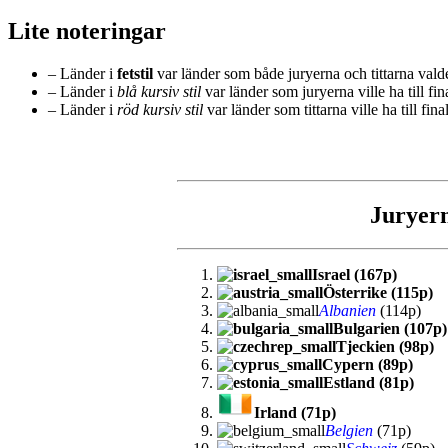
Lite noteringar
– Länder i
fetstil
var länder som både juryerna och tittarna valde t
– Länder i
blå kursiv stil
var länder som juryerna ville ha till fin
– Länder i
röd kursiv stil
var länder som tittarna ville ha till fi
Juryer
Israel (167p)
Österrike (115p)
Albanien
(114p)
Bulgarien (107p)
Tjeckien (98p)
Cypern (89p)
Estland (81p)
Irland (71p)
Belgien
(71p)