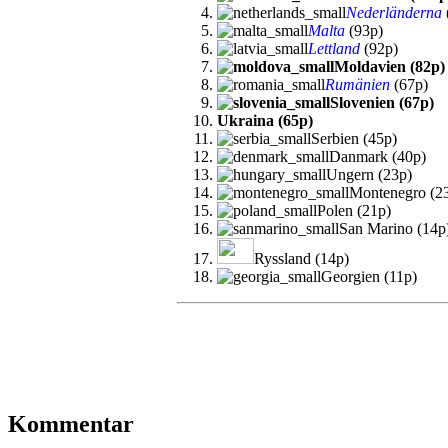
Nederländerna
Malta
(93p)
Lettland
(92p)
Moldavien (82p)
Rumänien
(67p)
Slovenien (67p)
Ukraina (65p)
Serbien (45p)
Danmark (40p)
Ungern (23p)
Montenegro (2
Polen (21p)
San Marino (14p
Ryssland (14p)
Georgien (11p)
Kommentar