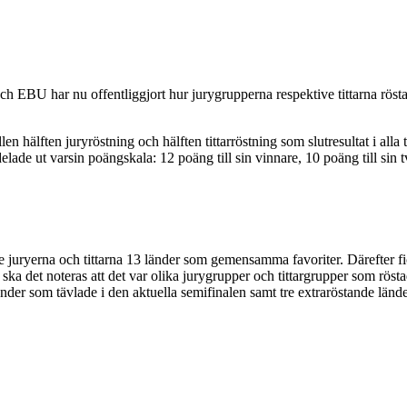
h EBU har nu offentliggjort hur jurygrupperna respektive tittarna röstad
älften juryröstning och hälften tittarröstning som slutresultat i alla 
elade ut varsin poängskala: 12 poäng till sin vinnare, 10 poäng till sin t
e juryerna och tittarna 13 länder som gemensamma favoriter. Därefter fic
ska det noteras att det var olika jurygrupper och tittargrupper som röstad
nder som tävlade i den aktuella semifinalen samt tre extraröstande lände