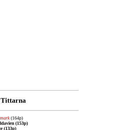
Tittarna
mark
(164p)
davien (153p)
e (133p)