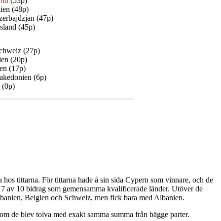
and
(53p)
ien (48p)
erbajdzjan (47p)
ssland (45p)
chweiz (27p)
ien (20p)
en (17p)
kedonien (6p)
 (0p)
 hos tittarna. För tittarna hade å sin sida Cypern som vinnare, och de
 juryn 7 av 10 bidrag som gemensamma kvalificerade länder. Utöver de
lbanien, Belgien och Schweiz, men fick bara med Albanien.
en om de blev tolva med exakt samma summa från bägge parter.