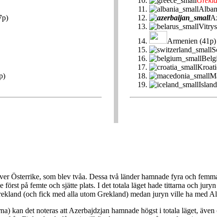
Grekl
Alban
7p)
Az
Vitry
Armenien (41p)
S
Belg
Kroati
p)
Ma
Island
t över Österrike, som blev tvåa. Dessa två länder hamnade fyra och femma
ade först på femte och sjätte plats. I det totala läget hade tittarna och
Grekland (och fick med alla utom Grekland) medan juryn ville ha med A
rna) kan det noteras att Azerbajdzjan hamnade högst i totala läget, äv