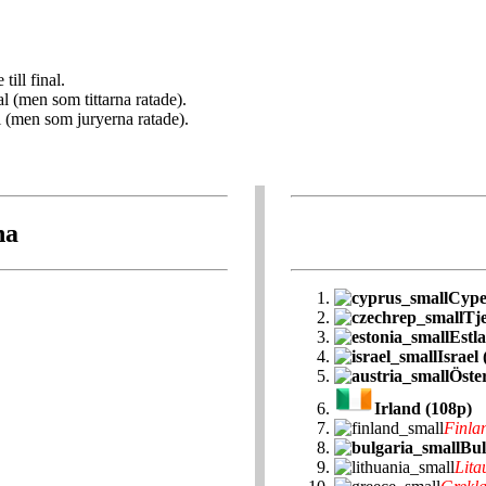
ill final.
al (men som tittarna ratade).
nal (men som juryerna ratade).
na
Cype
Tj
Estl
Israel
Öste
Irland (108p)
Finla
Bul
Lita