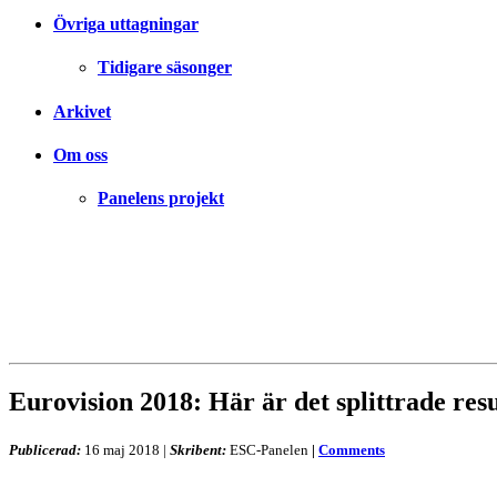
Övriga uttagningar
Tidigare säsonger
Arkivet
Om oss
Panelens projekt
Eurovision 2018: Här är det splittrade resu
Publicerad:
16 maj 2018
|
Skribent:
ESC-Panelen
|
Comments