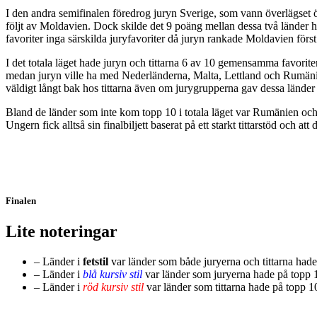
I den andra semifinalen föredrog juryn Sverige, som vann överlägset ö
följt av Moldavien. Dock skilde det 9 poäng mellan dessa två länder hos
favoriter inga särskilda juryfavoriter då juryn rankade Moldavien fö
I det totala läget hade juryn och tittarna 6 av 10 gemensamma favorit
medan juryn ville ha med Nederländerna, Malta, Lettland och Rumänien
väldigt långt bak hos tittarna även om jurygrupperna gav dessa länder fe
Bland de länder som inte kom topp 10 i totala läget var Rumänien och
Ungern fick alltså sin finalbiljett baserat på ett starkt tittarstöd och 
Finalen
Lite noteringar
– Länder i
fetstil
var länder som både juryerna och tittarna hade
– Länder i
blå kursiv stil
var länder som juryerna hade på topp 1
– Länder i
röd kursiv stil
var länder som tittarna hade på topp 1