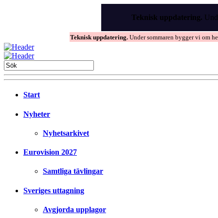
Skip
to
Teknisk uppdatering.
Unde
the
content
Teknisk uppdatering.
Under sommaren bygger vi om hems
Start
Nyheter
Nyhetsarkivet
Eurovision 2027
Samtliga tävlingar
Sveriges uttagning
Avgjorda upplagor