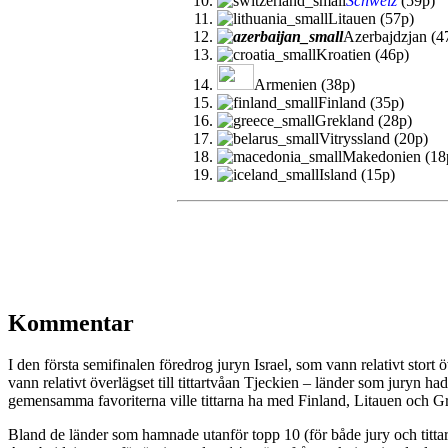
Schweiz
(59p)
Litauen (57p)
Azerbajdzjan (4
Kroatien (46p)
Armenien (38p)
Finland (35p)
Grekland (28p)
Vitryssland (20p)
Makedonien (18
Island (15p)
Kommentar
I den första semifinalen föredrog juryn Israel, som vann relativt stor
vann relativt överlägset till tittartvåan Tjeckien – länder som juryn h
gemensamma favoriterna ville tittarna ha med Finland, Litauen och 
Bland de länder som hamnade utanför topp 10 (för både jury och titta