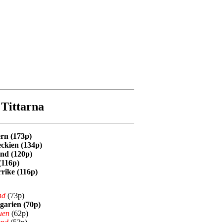
Tittarna
rn (173p)
eckien (134p)
and (120p)
 (116p)
rrike (116p)
nd
(73p)
garien (70p)
uen
(62p)