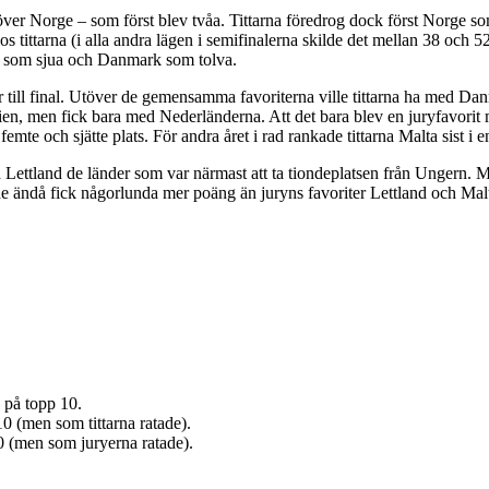
ver Norge – som först blev tvåa. Tittarna föredrog dock först Norge som
 tittarna (i alla andra lägen i semifinalerna skilde det mellan 38 och 5
rst som sjua och Danmark som tolva.
er till final. Utöver de gemensamma favoriterna ville tittarna ha med 
, men fick bara med Nederländerna. Att det bara blev en juryfavorit me
mte och sjätte plats. För andra året i rad rankade tittarna Malta sist i e
 Lettland de länder som var närmast att ta tiondeplatsen från Ungern. M
att de ändå fick någorlunda mer poäng än juryns favoriter Lettland och Mal
 på topp 10.
0 (men som tittarna ratade).
0 (men som juryerna ratade).