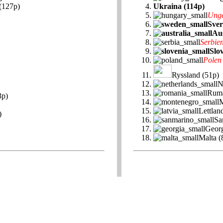
(127p)
Ukraina (114p)
Ung
Sver
Aus
Serbie
Slo
Polen
Ryssland (51p)
N
Rumä
3p)
M
Lettlan
)
Sa
Georg
Malta (