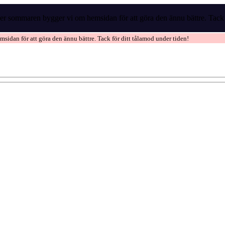
r sommaren bygger vi om hemsidan för att göra den ännu bättre. Tack f
idan för att göra den ännu bättre. Tack för ditt tålamod under tiden!