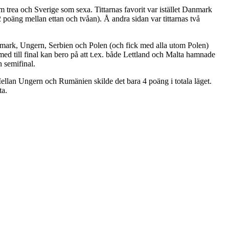
 trea och Sverige som sexa. Tittarnas favorit var istället Danmark
2 poäng mellan ettan och tvåan). Å andra sidan var tittarnas två
Danmark, Ungern, Serbien och Polen (och fick med alla utom Polen)
d till final kan bero på att t.ex. både Lettland och Malta hamnade
n semifinal.
ellan Ungern och Rumänien skilde det bara 4 poäng i totala läget.
ta.