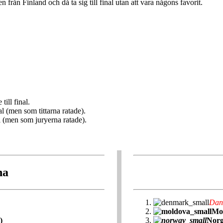
 från Finland och då ta sig till final utan att vara någons favorit.
ill final.
al (men som tittarna ratade).
nal (men som juryerna ratade).
na
Dan
Mol
)
Norg