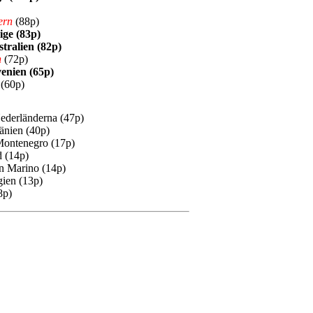
ern
(88p)
ige (83p)
tralien (82p)
n
(72p)
venien (65p)
(60p)
ederländerna (47p)
nien (40p)
ontenegro (17p)
d (14p)
n Marino (14p)
ien (13p)
8p)