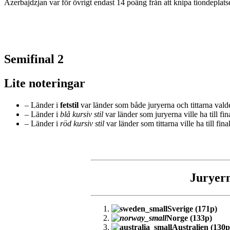
Azerbajdzjan var för övrigt endast 14 poäng från att knipa tiondeplatsen
Semifinal 2
Lite noteringar
– Länder i
fetstil
var länder som både juryerna och tittarna valde t
– Länder i
blå kursiv stil
var länder som juryerna ville ha till fin
– Länder i
röd kursiv stil
var länder som tittarna ville ha till fi
Juryer
Sverige (171p)
Norge (133p)
Australien (130p