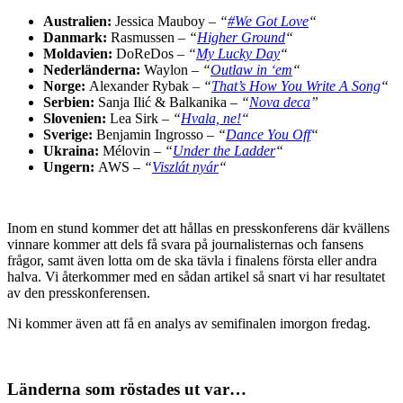
Australien:
Jessica Mauboy –
“
#We Got Love
“
Danmark:
Rasmussen –
“
Higher Ground
“
Moldavien:
DoReDos –
“
My Lucky Day
“
Nederländerna:
Waylon –
“
Outlaw in ‘em
“
Norge:
Alexander Rybak –
“
That’s How You Write A Song
“
Serbien:
Sanja Ilić & Balkanika –
“
Nova deca
”
Slovenien:
Lea Sirk –
“
Hvala, ne!
“
Sverige:
Benjamin Ingrosso –
“
Dance You Off
“
Ukraina:
Mélovin –
“
Under the Ladder
“
Ungern:
AWS –
“
Viszlát nyár
“
Inom en stund kommer det att hållas en presskonferens där kvällens
vinnare kommer att dels få svara på journalisternas och fansens
frågor, samt även lotta om de ska tävla i finalens första eller andra
halva. Vi återkommer med en sådan artikel så snart vi har resultatet
av den presskonferensen.
Ni kommer även att få en analys av semifinalen imorgon fredag.
Länderna som röstades ut var…