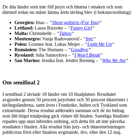
De åtta länder som inte föll juryn och tittarna i smaken och som
därmed redan nu måste lämna årets tävling blev (i bokstavsordning):
Georgien:
Iriao –
“
Sheni gulistvis (For You)
“
Lettland:
Laura Rizzotto –
“
Funny Girl
“
Malta:
Christabelle –
“
Taboo
“
Montenegro:
Vanja Radovanović
–
“
Inje
“
Polen:
Gromee feat. Lukas Meijer –
“
Light Me Up
“
Rumänien:
The Humans –
“
Goodbye
“
Ryssland:
Julia Samoylova –
“
I Won’t Break
“
San Marino:
Jessika feat. Jenifer Brening –
“
Who We Are
“
Om semifinal 2
I semifinal 2 tävlade 18 länder om 10 finalplatser. Resultatet
avgjordes genom 50 procent juryröster och 50 procent tittarröster i
tävlingsländerna, samt även i Frankrike, Italien och Tyskland som
extraröstade. Dessa resultat adderades samman och de tio bidrag
som fått högst totalpoäng gick vidare till finalen. Samtliga finalister
ropades upp utan inbördes ordning, och detta för att inte påverka
resultaten i finalen. Alla resultat från jury- och tittaromröstningen
publiceras först efter finalens avgörande, dvs. efter den 12 maj.