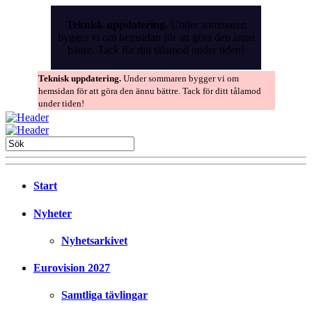
Skip
to
Teknisk uppdatering.
Under sommaren
the
bygger vi om hemsidan för att göra den ännu
content
bättre. Tack för ditt tålamod under tiden!
Teknisk uppdatering.
Under sommaren bygger vi om
hemsidan för att göra den ännu bättre. Tack för ditt tålamod
under tiden!
Start
Nyheter
Nyhetsarkivet
Eurovision 2027
Samtliga tävlingar