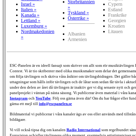
Storbritannien
Israel »
Cypern
»
Italien »
Estland
Tyskland »
Kanada »
Frankrike
Österrike »
Lettland »
Georgien
Luxemburg »
Kroatien
Nordmakedonien
Litauen
Albanien
»
Armenien
ESC-Panelen är en ideell fansajt som skriver om allt som rör musiktävlingen
Contest. Vi är tio skribenter med olika musiksmaker som delar det gemensamma
om följa tävlingen och skriva våra åsikter om tävlingsbidragen. Det gäller bå
uttagningar som hålls inför tävlingen och de låtar som sedan får tävla i aktu
under den delen av året då tävlingen är inaktiv ger vi dig senaste nytt och g
panelprojekt i väntan på nästa säsong. Vi publicerar även material i våra kan
Instagram
och
YouTube
. Följ oss gärna även där! Om du har frågor eller fun
gärna ett mejl till
info@escpanelen.se
Bildmaterial vi publicerar i våra kanaler ägs av oss eller används med tillstån
bildägare.
Vi vill också tipsa dig om kanalen
Radio International
som regelbundet sän
Eurovision och/eller tävlingens olika moment, exempelvis artistintervjuer oc