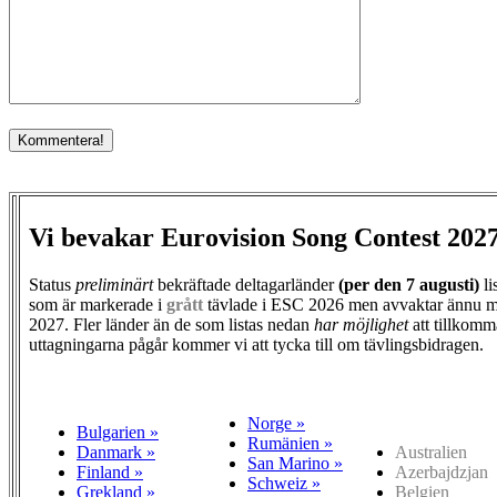
Vi bevakar Eurovision Song Contest 202
Status
preliminärt
bekräftade deltagarländer
(per den
7 augusti)
li
som är markerade i
grått
tävlade i ESC 2026 men avvaktar ännu m
2027. Fler länder än de som listas nedan
har möjlighet
att tillkomm
uttagningarna pågår kommer vi att tycka till om tävlingsbidragen.
Norge »
Bulgarien »
Rumänien »
Danmark »
Australien
San Marino »
Finland »
Azerbajdzjan
Schweiz »
Grekland »
Belgien