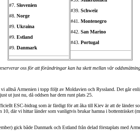
#7.
Slovenien
#39.
Schweiz
#8.
Norge
#41.
Montenegro
#9.
Ukraina
#42.
San Marino
#9.
Estland
#43.
Portugal
#9.
Danmark
eserverar oss för att förändringar kan ha skett mellan vår oddsmätnin
 vi alltså Armenien i topp följt av Moldavien och Ryssland. Det går enl
ust ut just nu, då oddsen har dem runt plats 25.
ficiellt ESC-bidrag som är färdigt för att åka till Kiev är att de länder s
0, där vi hittar länder som vanligtvis brukar hamna i bottenträsket (med
ecember) gick både Danmark och Estland från delad förstaplats med Arm