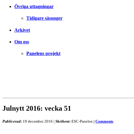
Övriga uttagningar
Tidigare säsonger
Arkivet
Om oss
Panelens projekt
Julnytt 2016: vecka 51
Publicerad:
19 december 2016
|
Skribent:
ESC-Panelen
|
Comments