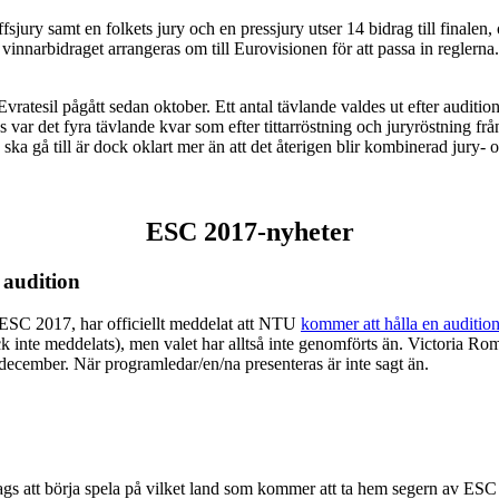
fsjury samt en folkets jury och en pressjury utser 14 bidrag till finalen
vinnarbidraget arrangeras om till Eurovisionen för att passa in reglerna
atesil pågått sedan oktober. Ett antal tävlande valdes ut efter audition
var det fyra tävlande kvar som efter tittarröstning och juryröstning frå
 ska gå till är dock oklart mer än att det återigen blir kombinerad jury- o
ESC 2017-nyheter
 audition
 ESC 2017, har officiellt meddelat att NTU
kommer att hålla en auditio
dock inte meddelats), men valet har alltså inte genomförts än. Victoria 
v december. När programledar/en/na presenteras är inte sagt än.
gs att börja spela på vilket land som kommer att ta hem segern av ESC 2