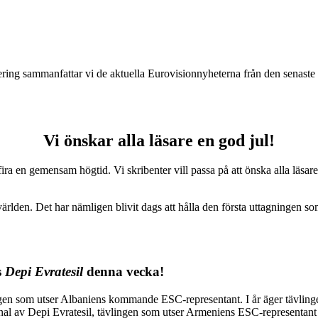
ng sammanfattar vi de aktuella Eurovisionnyheterna från den senaste vec
Vi önskar alla läsare en god jul!
ra en gemensam högtid. Vi skribenter vill passa på att önska alla läsare 
ärlden. Det har nämligen blivit dags att hålla den första uttagningen som
s
Depi Evratesil
denna vecka!
ngen som utser Albaniens kommande ESC-representant. I år äger tävling
nal av Depi Evratesil, tävlingen som utser Armeniens ESC-representant (