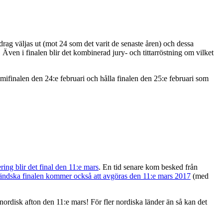
rag väljas ut (mot 24 som det varit de senaste åren) och dessa
. Även i finalen blir det kombinerad jury- och tittarröstning om vilket
emifinalen den 24:e februari och hålla finalen den 25:e februari som
ring blir det final den 11:e mars
. En tid senare kom besked från
sländska finalen kommer också att avgöras den 11:e mars 2017
(med
nordisk afton den 11:e mars! För fler nordiska länder än så kan det