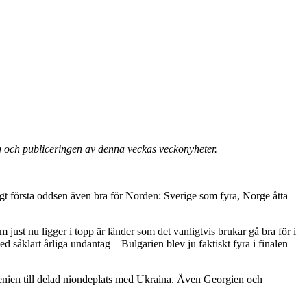
g och publiceringen av denna veckas veckonyheter.
igt första oddsen även bra för Norden: Sverige som fyra, Norge åtta
om just nu ligger i topp är länder som det vanligtvis brukar gå bra för i
 såklart årliga undantag – Bulgarien blev ju faktiskt fyra i finalen
enien till delad niondeplats med Ukraina. Även Georgien och