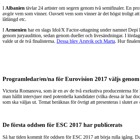
I
Albanien
tävlar 24 artister om segern genom två semifinaler. En prof
avgör vem som vinner. Oavsett vem som vinner är det högst troligt att 
låtlängd etc.
I
Armenien
har en slags Idol/X Factor-uttagning under namnet Depi Evr
genom juryaudition, sedan genom dueller och livesändningar. I lördags 
valde ut de två finalisterna.
Dessa blev Arstvik och Marta
. Hur finalen
Programledar/en/na för Eurovision 2017 väljs genom
Victoria Romanova, som är en av de två exekutiva producenterna för
man hållit intervjuer med potentiella kandidater (vilka dessa är har 
som ska väljas ut. Temat beräknas för övrigt att presenteras i slutet a
De första oddsen för ESC 2017 har publicerats
Så har tiden kommit för oddsen för ESC 2017 att börja rulla igång. Da