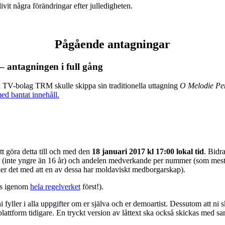
it några förändringar efter julledigheten.
Pågående antagningar
 – antagningen i full gång
la TV-bolag TRM skulle skippa sin traditionella uttagning
O Melodie Pen
ed bantat innehåll.
tt göra detta till och med den
18 januari 2017 kl 17:00 lokal tid
. Bidr
der (inte yngre än 16 år) och andelen medverkande per nummer (som mest 
ker det med att en av dessa har moldaviskt medborgarskap).
s igenom
hela regelverket
först!).
ller i alla uppgifter om er själva och er demoartist. Dessutom att ni sk
plattform tidigare. En tryckt version av låttext ska också skickas med s