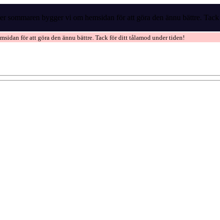
r sommaren bygger vi om hemsidan för att göra den ännu bättre. Tack f
idan för att göra den ännu bättre. Tack för ditt tålamod under tiden!