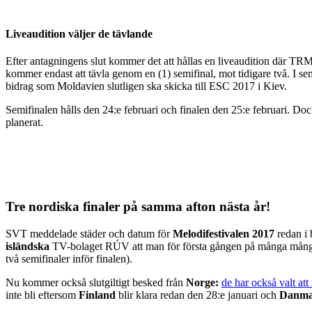
Liveaudition väljer de tävlande
Efter antagningens slut kommer det att hållas en liveaudition där TRM
kommer endast att tävla genom en (1) semifinal, mot tidigare två. I semi
bidrag som Moldavien slutligen ska skicka till ESC 2017 i Kiev.
Semifinalen hålls den 24:e februari och finalen den 25:e februari. Dock
planerat.
Tre nordiska finaler på samma afton nästa år!
SVT meddelade städer och datum för
Melodifestivalen 2017
redan i 
isländska
TV-bolaget RÚV att man för första gången på många många å
två semifinaler inför finalen).
Nu kommer också slutgiltigt besked från
Norge:
de har också valt att
inte bli eftersom
Finland
blir klara redan den 28:e januari och
Danm