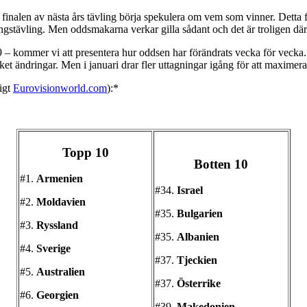
finalen av nästa års tävling börja spekulera om vem som vinner. Detta för a
sningstävling. Men oddsmakarna verkar gilla sådant och det är troligen d
kommer vi att presentera hur oddsen har förändrats vecka för vecka. Vi
et ändringar. Men i januari drar fler uttagningar igång för att maximeras
igt
Eurovisionworld.com
):*
Topp 10
Botten 10
#1.
Armenien
#34.
Israel
#2.
Moldavien
#35.
Bulgarien
#3.
Ryssland
#35.
Albanien
#4.
Sverige
#37.
Tjeckien
#5.
Australien
#37.
Österrike
#6.
Georgien
#39.
Makedonien