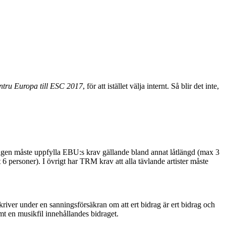
tru Europa till ESC 2017
, för att istället välja internt. Så blir det inte,
agen måste uppfylla EBU:s krav gällande bland annat låtlängd (max 3
6 personer). I övrigt har TRM krav att alla tävlande artister måste
river under en sanningsförsäkran om att ert bidrag är ert bidrag och
amt en musikfil innehållandes bidraget.