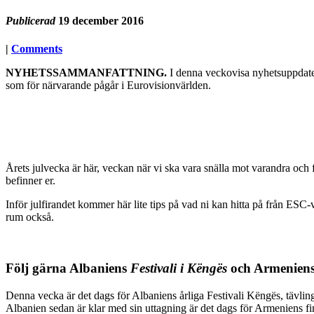
Publicerad
19 december 2016
|
Comments
NYHETSSAMMANFATTNING.
I denna veckovisa nyhetsuppdateri
som för närvarande pågår i Eurovisionvärlden.
Årets julvecka är här, veckan när vi ska vara snälla mot varandra och fi
befinner er.
Inför julfirandet kommer här lite tips på vad ni kan hitta på från ESC-v
rum också.
Följ gärna Albaniens
Festivali i Këngës
och Armenien
Denna vecka är det dags för Albaniens årliga Festivali Këngës, tävli
Albanien sedan är klar med sin uttagning är det dags för Armeniens fi