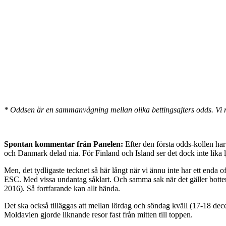
* Oddsen är en sammanvägning mellan olika bettingsajters odds. Vi r
Spontan kommentar från Panelen:
Efter den första odds-kollen har
och Danmark delad nia. För Finland och Island ser det dock inte lika lj
Men, det tydligaste tecknet så här långt när vi ännu inte har ett enda of
ESC. Med vissa undantag såklart. Och samma sak när det gäller botten 1
2016). Så fortfarande kan allt hända.
Det ska också tilläggas att mellan lördag och söndag kväll (17-18 d
Moldavien gjorde liknande resor fast från mitten till toppen.