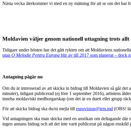
Nästa vecka återkommer vi med en ny mätning för att se om det har bliv
Moldavien väljer genom nationell uttagning trots allt
Tidigare under hösten har det gått rykten om att Moldaviens nationel
utan
O Melodie Pentru Europa
blir av till 2017 som planerat – dock m
Antagning pågår nu
Om du är intresserad av att skicka in bidrag till Moldavien så går det a
minuter), tidigast publicerad (ej före 1 september 2016), artistens ål
inneha moldaviskt medborgarskap (om det är en duett eller grupp räc
För att skicka bidrag ska du/ni mejla till
eurovision@trm.md
(OBS! lä
Vid antagningen ska man skicka med en ansökan om deltagande där ni fy
ingen annans bidrag och att det inte varit publicerat på någon enskild 