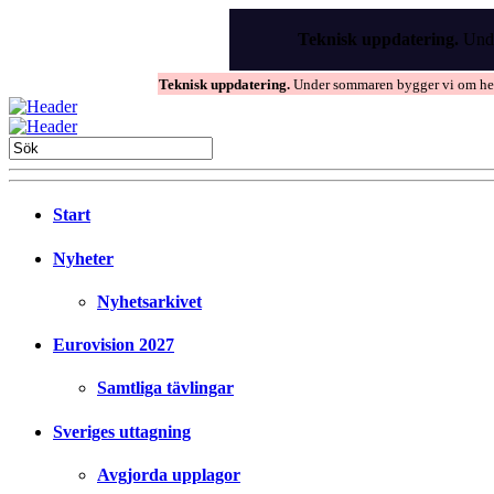
Skip
to
Teknisk uppdatering.
Unde
the
content
Teknisk uppdatering.
Under sommaren bygger vi om hems
Start
Nyheter
Nyhetsarkivet
Eurovision 2027
Samtliga tävlingar
Sveriges uttagning
Avgjorda upplagor