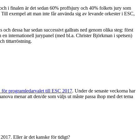
, och i finalen är det sedan 60% proffsjury och 40% folkets jury som
. Till exempel att man inte får använda sig av levande orkester i ESC,
s och dessa har sedan successivt gallrats ned genom olika steg: först
n en internationell jurypanel (med bl.a. Christer Björkman i spetsen)
ch tittarröstning.
n för programledarvalet till ESC 2017
. Under de senaste veckorna har
Romanova menar att den/de som väljs ut måste passa ihop med det tema
017. Eller är det kanske för tidigt?