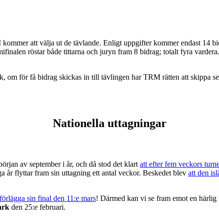
 kommer att välja ut de tävlande. Enligt uppgifter kommer endast 14 bid
finalen röstar både tittarna och juryn fram 8 bidrag; totalt fyra vardera
, om för få bidrag skickas in till tävlingen har TRM rätten att skippa s
Nationella uttagningar
början av september i år, och då stod det klart
att efter fem veckors turne
r flyttar fram sin uttagning ett antal veckor. Beskedet blev
att den i
 förlägga sin final den 11:e mars
! Därmed kan vi se fram emot en härlig 
ark
den 25:e februari.