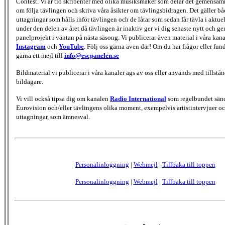
Contest. Vi är tio skribenter med olika musiksmaker som delar det gemensamma
om följa tävlingen och skriva våra åsikter om tävlingsbidragen. Det gäller bå
uttagningar som hålls inför tävlingen och de låtar som sedan får tävla i aktu
under den delen av året då tävlingen är inaktiv ger vi dig senaste nytt och g
panelprojekt i väntan på nästa säsong. Vi publicerar även material i våra kan
Instagram
och
YouTube
. Följ oss gärna även där! Om du har frågor eller fun
gärna ett mejl till
info@escpanelen.se
Bildmaterial vi publicerar i våra kanaler ägs av oss eller används med tillstån
bildägare.
Vi vill också tipsa dig om kanalen
Radio International
som regelbundet sän
Eurovision och/eller tävlingens olika moment, exempelvis artistintervjuer oc
uttagningar, som ämnesval.
Personalinloggning
|
Webmejl
|
Tillbaka till toppen
Personalinloggning
|
Webmejl
|
Tillbaka till toppen