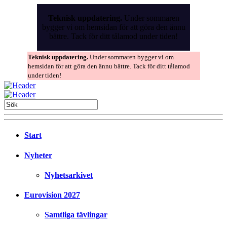
Skip
to
Teknisk uppdatering.
Under sommaren
the
bygger vi om hemsidan för att göra den ännu
content
bättre. Tack för ditt tålamod under tiden!
Teknisk uppdatering.
Under sommaren bygger vi om
hemsidan för att göra den ännu bättre. Tack för ditt tålamod
under tiden!
Start
Nyheter
Nyhetsarkivet
Eurovision 2027
Samtliga tävlingar