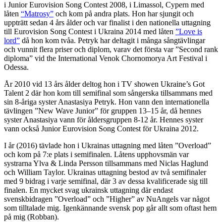
i Junior Eurovision Song Contest 2008, i Limassol, Cypern med
låten
“Matrosy”
och kom på andra plats. Hon har sjungit och
uppträtt sedan 4 års ålder och var finalist i den nationella uttagning
till Eurovision Song Contest i Ukraina 2014 med låten
”Love is
lord”
då hon kom tvåa. Petryk har deltagit i många sångtävlingar
och vunnit flera priser och diplom, varav det första var ”Second rank
diploma” vid the International Venok Chornomorya Art Festival i
Odessa.
År 2010 vid 13 års ålder deltog hon i TV showen Ukraine’s Got
Talent 2 där hon kom till semifinal som sångerska tillsammans med
sin 8-åriga syster Anastasiya Petryk. Hon vann den internationella
tävlingen ”New Wave Junior” för gruppen 13–15 år, då hennes
syster Anastasiya vann för åldersgruppen 8-12 år. Hennes syster
vann också Junior Eurovision Song Contest för Ukraina 2012.
I år (2016) tävlade hon i Ukrainas uttagning med låten ”Overload”
och kom på 7:e plats i semifinalen. Låtens upphovsmän var
systrarna Ylva & Linda Persson tillsammans med Niclas Haglund
och William Taylor. Ukrainas uttagning bestod av två semifinaler
med 9 bidrag i varje semifinal, där 3 av dessa kvalificerade sig till
finalen. En mycket svag ukrainsk uttagning där endast
svenskbidragen ”Overload” och ”Higher” av NuAngels var något
som tilltalade mig. Igenkännande svensk pop går allt som oftast hem
på mig (Robban).