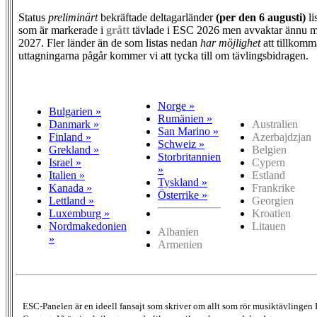
Status
preliminärt
bekräftade deltagarländer
(per den
6 augusti)
li
som är markerade i
grått
tävlade i ESC 2026 men avvaktar ännu m
2027. Fler länder än de som listas nedan
har möjlighet
att tillkomm
uttagningarna pågår kommer vi att tycka till om tävlingsbidragen.
Norge »
Bulgarien »
Rumänien »
Danmark »
Australien
San Marino »
Finland »
Azerbajdzjan
Schweiz »
Grekland »
Belgien
Storbritannien
Israel »
Cypern
»
Italien »
Estland
Tyskland »
Kanada »
Frankrike
Österrike »
Lettland »
Georgien
Luxemburg »
Kroatien
Nordmakedonien
Litauen
Albanien
»
Armenien
ESC-Panelen är en ideell fansajt som skriver om allt som rör musiktävlingen