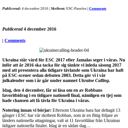
Publicerad:
4 december 2016
|
Skribent:
ESC-Panelen
|
Comments
Publicerad
4 december 2016
|
Comments
Ukraina står värd för ESC 2017 efter Jamalas seger i våras. Nu
inför att år 2016 ska tacka för sig tänkte vi inleda säsong 2017
med att presentera alla tidigare tävlande som Ukraina har haft
på ESC-scener sedan debuten 2003. Detta gör vi i vår
julkalender som i år går under namnet
Ukraine Calling
.
Idag, den 4 december, får ni läsa om en av Robbans
favoritbidrag i en tidigare nationell final, nämligen en tjej som
hade chansen att få tävla för Ukraina i våras.
Notering innan vi börjar:
Eftersom Ukraina bara har deltagit 13
gånger i ESC har vår skribent Robban, som är en flitig följare av
länders nationella uttagningar, valt ut 11 favoritlåtar från Ukrainas
tidigare nationella finaler. Idag är en sådan dag…