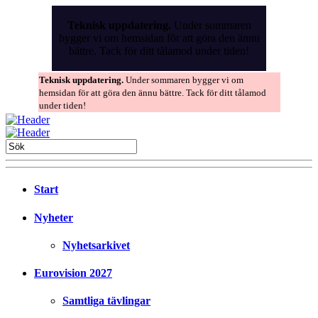
Skip
to
Teknisk uppdatering.
Under sommaren
the
bygger vi om hemsidan för att göra den ännu
content
bättre. Tack för ditt tålamod under tiden!
Teknisk uppdatering.
Under sommaren bygger vi om
hemsidan för att göra den ännu bättre. Tack för ditt tålamod
under tiden!
Start
Nyheter
Nyhetsarkivet
Eurovision 2027
Samtliga tävlingar