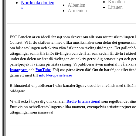
Kroatien
Nordmakedonien
Albanien
Litauen
»
Armenien
ESC-Panelen är en ideell fansajt som skriver om allt som rör musiktävlingen
Contest. Vi är tio skribenter med olika musiksmaker som delar det gemensamma
om följa tävlingen och skriva våra åsikter om tävlingsbidragen. Det gäller bå
uttagningar som hålls inför tävlingen och de låtar som sedan får tävla i aktu
under den delen av året då tävlingen är inaktiv ger vi dig senaste nytt och g
panelprojekt i väntan på nästa säsong. Vi publicerar även material i våra kan
Instagram
och
YouTube
. Följ oss gärna även där! Om du har frågor eller fun
gärna ett mejl till
info@escpanelen.se
Bildmaterial vi publicerar i våra kanaler ägs av oss eller används med tillstån
bildägare.
Vi vill också tipsa dig om kanalen
Radio International
som regelbundet sän
Eurovision och/eller tävlingens olika moment, exempelvis artistintervjuer oc
uttagningar, som ämnesval.