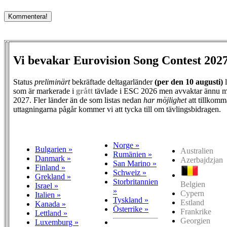
Vi bevakar Eurovision Song Contest 202
Status
preliminärt
bekräftade deltagarländer
(per den
10 augusti)
l
som är markerade i
grått
tävlade i ESC 2026 men avvaktar ännu m
2027. Fler länder än de som listas nedan
har möjlighet
att tillkomm
uttagningarna pågår kommer vi att tycka till om tävlingsbidragen.
Norge »
Bulgarien »
Australien
Rumänien »
Danmark »
Azerbajdzjan
San Marino »
Finland »
Schweiz »
Grekland »
Storbritannien
Belgien
Israel »
»
Cypern
Italien »
Tyskland »
Estland
Kanada »
Österrike »
Frankrike
Lettland »
Georgien
Luxemburg »