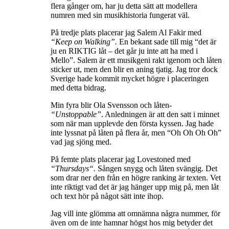
flera gånger om, har ju detta sätt att modellera
numren med sin musikhistoria fungerat väl.
På tredje plats placerar jag Salem Al Fakir med
“Keep on Walking”.
En bekant sade till mig “det är
ju en RIKTIG låt – det går ju inte att ha med i
Mello”. Salem är ett musikgeni rakt igenom och låten
sticker ut, men den blir en aning tjatig. Jag tror dock
Sverige hade kommit mycket högre i placeringen
med detta bidrag.
Min fyra blir Ola Svensson och låten-
“Unstoppable”
. Anledningen är att den satt i minnet
som när man upplevde den första kyssen. Jag hade
inte lyssnat på låten på flera år, men “Oh Oh Oh Oh”
vad jag sjöng med.
På femte plats placerar jag Lovestoned med
“Thursdays
“.
Sången snygg och låten svängig. Det
som drar ner den från en högre ranking är texten. Vet
inte riktigt vad det är jag hänger upp mig på, men låt
och text hör på något sätt inte ihop.
Jag vill inte glömma att omnämna några nummer, för
även om de inte hamnar högst hos mig betyder det