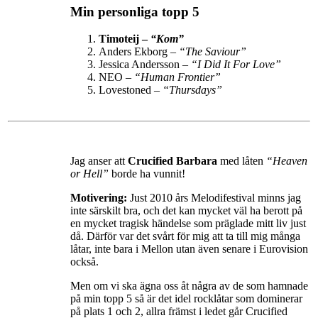
Min personliga topp 5
Timoteij –
“Kom”
Anders Ekborg –
“The Saviour”
Jessica Andersson –
“I Did It For Love”
NEO –
“Human Frontier”
Lovestoned –
“Thursdays”
Jag anser att
Crucified Barbara
med låten
“Heaven
or Hell”
borde ha vunnit!
Motivering:
Just 2010 års Melodifestival minns jag
inte särskilt bra, och det kan mycket väl ha berott på
en mycket tragisk händelse som präglade mitt liv just
då. Därför var det svårt för mig att ta till mig många
låtar, inte bara i Mellon utan även senare i Eurovision
också.
Men om vi ska ägna oss åt några av de som hamnade
på min topp 5 så är det idel rocklåtar som dominerar
på plats 1 och 2, allra främst i ledet går Crucified