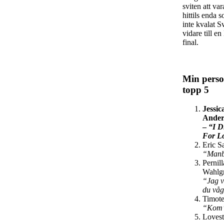
sviten att va
hittils enda 
inte kvalat S
vidare till e
final.
Min perso
topp 5
Jessic
Ander
–
“I D
For L
Eric S
“Man
Pernill
Wahlg
“Jag v
du vå
Timote
“Kom
Loves