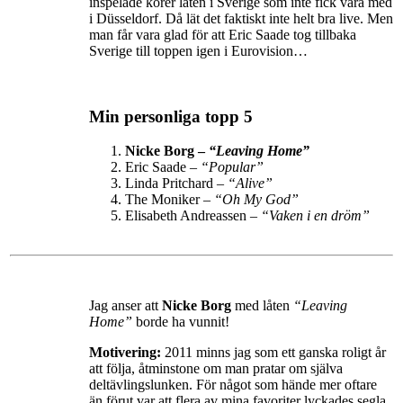
inspelade körer låten i Sverige som inte fick vara med
i Düsseldorf. Då lät det faktiskt inte helt bra live. Men
man får vara glad för att Eric Saade tog tillbaka
Sverige till toppen igen i Eurovision…
Min personliga topp 5
Nicke Borg –
“Leaving Home”
Eric Saade –
“Popular”
Linda Pritchard –
“Alive”
The Moniker –
“Oh My God”
Elisabeth Andreassen –
“Vaken i en dröm”
Jag anser att
Nicke Borg
med låten
“Leaving
Home”
borde ha vunnit!
Motivering:
2011 minns jag som ett ganska roligt år
att följa, åtminstone om man pratar om själva
deltävlingslunken. För något som hände mer oftare
än förut var att flera av mina favoriter lyckades segla