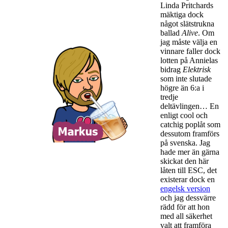
Linda Pritchards
mäktiga dock
något slätstrukna
ballad
Alive
. Om
jag måste välja en
vinnare faller dock
lotten på Annielas
bidrag
Elektrisk
som inte slutade
högre än 6:a i
tredje
deltävlingen… En
enligt cool och
catchig poplåt som
dessutom framförs
på svenska. Jag
hade mer än gärna
skickat den här
låten till ESC, det
existerar dock en
engelsk version
och jag dessvärre
rädd för att hon
med all säkerhet
valt att framföra