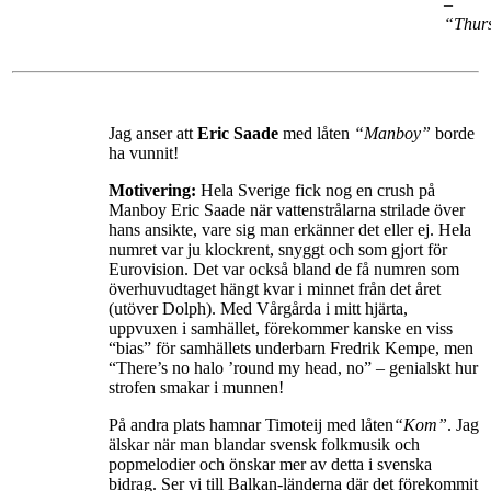
–
“Thur
Jag anser att
Eric Saade
med låten
“Manboy”
borde
ha vunnit!
Motivering:
Hela Sverige fick nog en crush på
Manboy Eric Saade när vattenstrålarna strilade över
hans ansikte, vare sig man erkänner det eller ej. Hela
numret var ju klockrent, snyggt och som gjort för
Eurovision. Det var också bland de få numren som
överhuvudtaget hängt kvar i minnet från det året
(utöver Dolph). Med Vårgårda i mitt hjärta,
uppvuxen i samhället, förekommer kanske en viss
“bias” för samhällets underbarn Fredrik Kempe, men
“There’s no halo ’round my head, no” – genialskt hur
strofen smakar i munnen!
På andra plats hamnar Timoteij med låten
“Kom”
. Jag
älskar när man blandar svensk folkmusik och
popmelodier och önskar mer av detta i svenska
bidrag. Ser vi till Balkan-länderna där det förekommit