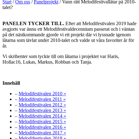
Start
/
Om oss
/
Panelprojekt
/
Vann rätt Melodifestivallåtar på 2010-
talet?
PANELEN TYCKER TILL.
Efter att Melodifestivalen 2019 hade
avgjorts var ännu ett Melodifestivaldecennium passerat och i väntan
på det nästkommande gjorde vi ett projekt där vi lyssnade igenom
låtarna som tävlat under 2010-talet och valde ut våra favoriter år för
år.
Vi skribenter som tyckte till om låtarna i projektet var Haris,
Hollac16, Lukas, Markus, Robban och Tanja.
Innehåll
–
Melodifestivalen 2010 »
–
Melodifestivalen 2011 »
–
Melodifestivalen 2012 »
–
Melodifestivalen 2013 »
–
Melodifestivalen 2014 »
–
Melodifestivalen 2015 »
–
Melodifestivalen 2016 »
–
Melodifestivalen 2017 »
–
Melodifestivalen 2018 »