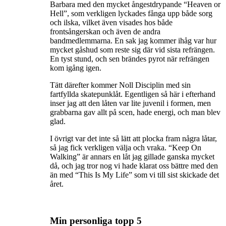
Barbara med den mycket ångestdrypande “Heaven or
Hell”, som verkligen lyckades fånga upp både sorg
och ilska, vilket även visades hos både
frontsångerskan och även de andra
bandmedlemmarna. En sak jag kommer ihåg var hur
mycket gåshud som reste sig där vid sista refrängen.
En tyst stund, och sen brändes pyrot när refrängen
kom igång igen.
Tätt därefter kommer Noll Disciplin med sin
fartfyllda skatepunklåt. Egentligen så här i efterhand
inser jag att den låten var lite juvenil i formen, men
grabbarna gav allt på scen, hade energi, och man blev
glad.
I övrigt var det inte så lätt att plocka fram några låtar,
så jag fick verkligen välja och vraka. “Keep On
Walking” är annars en låt jag gillade ganska mycket
då, och jag tror nog vi hade klarat oss bättre med den
än med “This Is My Life” som vi till sist skickade det
året.
Min personliga topp 5