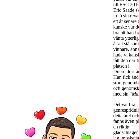
till ESC 201
Eric Saade s
ju få sin rev
ett år senare
kanske var de
bra att han fi
vänta ytterlig
år att stå som
vinnare, ann
hade vi kansk
fått den där f
platsen i
Düsseldorf å
Han fick ändå
stort genomb
och genomsl
med sin “
Ma
Det var bra
genrespridni
detta året oc
fanns även pl
en riktig
gladschlager
jag uppskatt