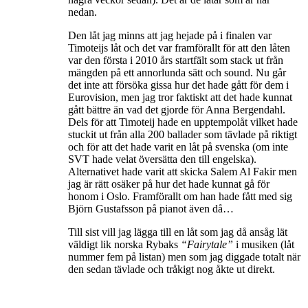
nedan.
Den låt jag minns att jag hejade på i finalen var
Timoteijs låt och det var framförallt för att den låten
var den första i 2010 års startfält som stack ut från
mängden på ett annorlunda sätt och sound. Nu går
det inte att försöka gissa hur det hade gått för dem i
Eurovision, men jag tror faktiskt att det hade kunnat
gått bättre än vad det gjorde för Anna Bergendahl.
Dels för att Timoteij hade en upptempolåt vilket hade
stuckit ut från alla 200 ballader som tävlade på riktigt
och för att det hade varit en låt på svenska (om inte
SVT hade velat översätta den till engelska).
Alternativet hade varit att skicka Salem Al Fakir men
jag är rätt osäker på hur det hade kunnat gå för
honom i Oslo. Framförallt om han hade fått med sig
Björn Gustafsson på pianot även då…
Till sist vill jag lägga till en låt som jag då ansåg lät
väldigt lik norska Rybaks
“Fairytale”
i musiken (låt
nummer fem på listan) men som jag diggade totalt när
den sedan tävlade och tråkigt nog åkte ut direkt.