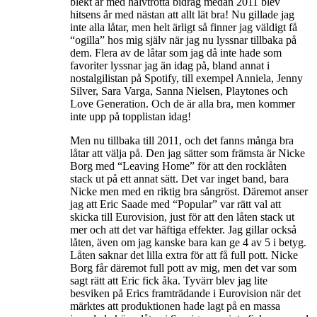
blekt år med halvtrötta bidrag medan 2011 blev
hitsens år med nästan att allt lät bra! Nu gillade jag
inte alla låtar, men helt ärligt så finner jag väldigt få
“ogilla” hos mig själv när jag nu lyssnar tillbaka på
dem. Flera av de låtar som jag då inte hade som
favoriter lyssnar jag än idag på, bland annat i
nostalgilistan på Spotify, till exempel Anniela, Jenny
Silver, Sara Varga, Sanna Nielsen, Playtones och
Love Generation. Och de är alla bra, men kommer
inte upp på topplistan idag!
Men nu tillbaka till 2011, och det fanns många bra
låtar att välja på. Den jag sätter som främsta är Nicke
Borg med “Leaving Home” för att den rocklåten
stack ut på ett annat sätt. Det var inget band, bara
Nicke men med en riktig bra sångröst. Däremot anser
jag att Eric Saade med “Popular” var rätt val att
skicka till Eurovision, just för att den låten stack ut
mer och att det var häftiga effekter. Jag gillar också
låten, även om jag kanske bara kan ge 4 av 5 i betyg.
Låten saknar det lilla extra för att få full pott. Nicke
Borg får däremot full pott av mig, men det var som
sagt rätt att Eric fick åka. Tyvärr blev jag lite
besviken på Erics framträdande i Eurovision när det
märktes att produktionen hade lagt på en massa