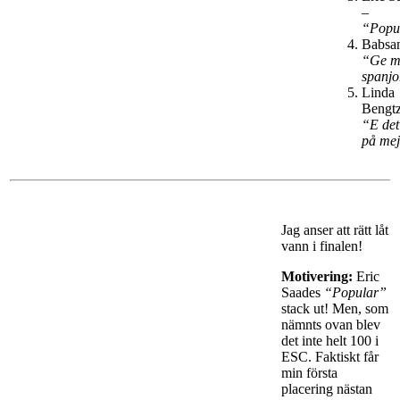
–
“Popu
Babsa
“Ge m
spanjo
Linda
Bengtz
“E det 
på me
Jag anser att rätt låt
vann i finalen!
Motivering:
Eric
Saades
“Popular”
stack ut! Men, som
nämnts ovan blev
det inte helt 100 i
ESC. Faktiskt får
min första
placering nästan