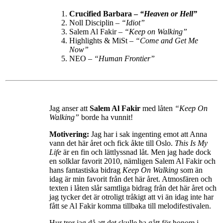
Crucified Barbara –
“Heaven or Hell”
Noll Disciplin –
“Idiot”
Salem Al Fakir –
“Keep on Walking”
Highlights & MiSt –
“Come and Get Me
Now”
NEO –
“Human Frontier”
Jag anser att
Salem Al Fakir
med låten
“Keep On
Walking”
borde ha vunnit!
Motivering:
Jag har i sak ingenting emot att Anna
vann det här året och fick åkte till Oslo.
This Is My
Life
är en fin och lättlyssnad låt. Men jag hade dock
en solklar favorit 2010, nämligen Salem Al Fakir och
hans fantastiska bidrag
Keep On Walking
som än
idag är min favorit från det här året. Atmosfären och
texten i låten slår samtliga bidrag från det här året och
jag tycker det är otroligt tråkigt att vi än idag inte har
fått se Al Fakir komma tillbaka till melodifestivalen.
Hur tror jag då att det skulle ha gått för honom i