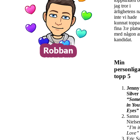
toppstriden 
jag tror i
ärlighetens 
inte vi hade
kunnat toppa
fina 3:e plat
med någon a
kandidat.
Min
personlig
topp 5
Jenny
Silver
“Some
in You
Eyes”
Sanna
Nielse
“I’m i
Love”
Eric S