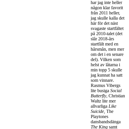
har jag inte heller
någon klar favorit
från 2011 heller,
jag skulle kalla det
här för det näst
svagaste startfältet
på 2010-talet (det
slår 2018-års
startfält med en
hårsmån, men mer
om det i en senare
del). Vilken som
helst av låtarna i
min topp 5 skulle
jag kunnat ha satt
som vinnare.
Rasmus Vibergs
lite busiga
Social
Butterfly
, Christian
Waltz lite mer
allvarliga
Like
Suicide,
The
Playtones
dansbandsdänga
The King
samt