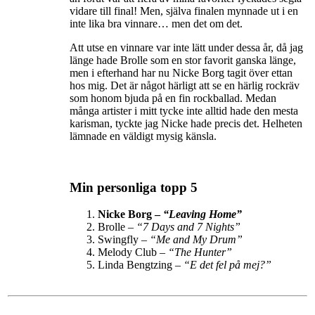
vidare till final! Men, själva finalen mynnade ut i en
inte lika bra vinnare… men det om det.
Att utse en vinnare var inte lätt under dessa år, då jag
länge hade Brolle som en stor favorit ganska länge,
men i efterhand har nu Nicke Borg tagit över ettan
hos mig. Det är något härligt att se en härlig rockräv
som honom bjuda på en fin rockballad. Medan
många artister i mitt tycke inte alltid hade den mesta
karisman, tyckte jag Nicke hade precis det. Helheten
lämnade en väldigt mysig känsla.
Min personliga topp 5
Nicke Borg –
“Leaving Home”
Brolle –
“7 Days and 7 Nights”
Swingfly –
“Me and My Drum”
Melody Club –
“The Hunter”
Linda Bengtzing –
“E det fel på mej?”