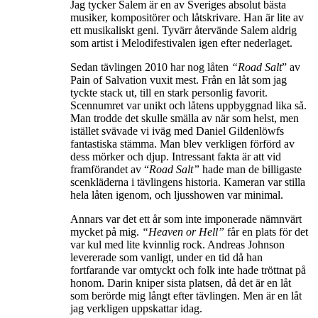
Jag tycker Salem är en av Sveriges absolut bästa
musiker, kompositörer och låtskrivare. Han är lite av
ett musikaliskt geni. Tyvärr återvände Salem aldrig
som artist i Melodifestivalen igen efter nederlaget.
Sedan tävlingen 2010 har nog låten
“Road Salt
” av
Pain of Salvation vuxit mest. Från en låt som jag
tyckte stack ut, till en stark personlig favorit.
Scennumret var unikt och låtens uppbyggnad lika så.
Man trodde det skulle smälla av när som helst, men
istället svävade vi iväg med Daniel Gildenlöwfs
fantastiska stämma. Man blev verkligen förförd av
dess mörker och djup. Intressant fakta är att vid
framförandet av “
Road Salt”
hade man de billigaste
scenkläderna i tävlingens historia. Kameran var stilla
hela låten igenom, och ljusshowen var minimal.
Annars var det ett år som inte imponerade nämnvärt
mycket på mig.
“Heaven or Hell”
får en plats för det
var kul med lite kvinnlig rock. Andreas Johnson
levererade som vanligt, under en tid då han
fortfarande var omtyckt och folk inte hade tröttnat på
honom. Darin kniper sista platsen, då det är en låt
som berörde mig långt efter tävlingen. Men är en låt
jag verkligen uppskattar idag.