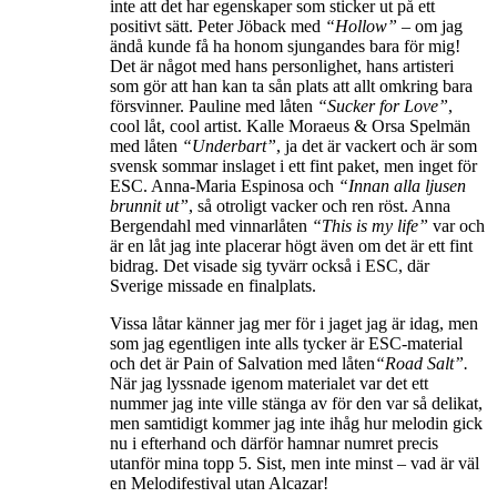
inte att det har egenskaper som sticker ut på ett
positivt sätt. Peter Jöback med
“Hollow”
– om jag
ändå kunde få ha honom sjungandes bara för mig!
Det är något med hans personlighet, hans artisteri
som gör att han kan ta sån plats att allt omkring bara
försvinner. Pauline med låten
“Sucker for Love”
,
cool låt, cool artist. Kalle Moraeus & Orsa Spelmän
med låten
“Underbart”
, ja det är vackert och är som
svensk sommar inslaget i ett fint paket, men inget för
ESC. Anna-Maria Espinosa och
“Innan alla ljusen
brunnit ut”
, så otroligt vacker och ren röst. Anna
Bergendahl med vinnarlåten
“This is my life”
var och
är en låt jag inte placerar högt även om det är ett fint
bidrag. Det visade sig tyvärr också i ESC, där
Sverige missade en finalplats.
Vissa låtar känner jag mer för i jaget jag är idag, men
som jag egentligen inte alls tycker är ESC-material
och det är Pain of Salvation med låten
“Road Salt”.
När jag lyssnade igenom materialet var det ett
nummer jag inte ville stänga av för den var så delikat,
men samtidigt kommer jag inte ihåg hur melodin gick
nu i efterhand och därför hamnar numret precis
utanför mina topp 5. Sist, men inte minst – vad är väl
en Melodifestival utan Alcazar!