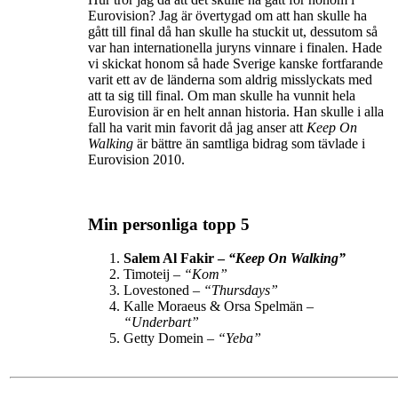
Eurovision? Jag är övertygad om att han skulle ha
gått till final då han skulle ha stuckit ut, dessutom så
var han internationella juryns vinnare i finalen. Hade
vi skickat honom så hade Sverige kanske fortfarande
varit ett av de länderna som aldrig misslyckats med
att ta sig till final. Om man skulle ha vunnit hela
Eurovision är en helt annan historia. Han skulle i alla
fall ha varit min favorit då jag anser att
Keep On
Walking
är bättre än samtliga bidrag som tävlade i
Eurovision 2010.
Min personliga topp 5
Salem Al Fakir –
“Keep On Walking”
Timoteij –
“Kom”
Lovestoned –
“Thursdays”
Kalle Moraeus & Orsa Spelmän –
“Underbart”
Getty Domein –
“Yeba”