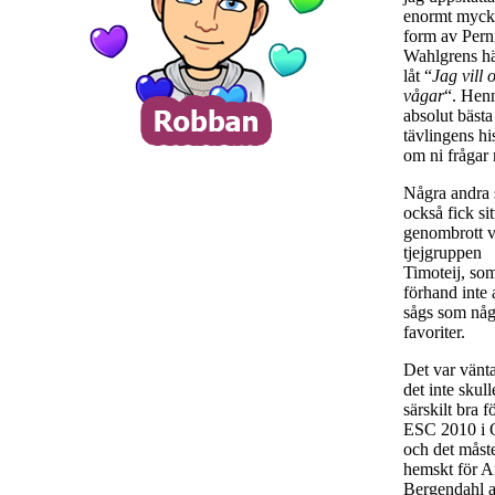
enormt mycke
form av Perni
Wahlgrens hä
låt “
Jag vill
vågar
“. Hen
absolut bästa 
tävlingens hi
om ni frågar
Några andra
också fick sit
genombrott v
tjejgruppen
Timoteij, so
förhand inte 
sågs som någ
favoriter.
Det var vänta
det inte skull
särskilt bra f
ESC 2010 i 
och det måst
hemskt för 
Bergendahl a