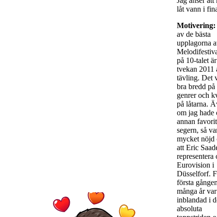
Jag anser att 
låt vann i fin
Motivering:
av de bästa
upplagorna 
Melodifestiv
på 10-talet ä
tvekan 2011 
tävling. Det 
bra bredd på 
genrer och kv
på låtarna. 
om jag hade 
annan favorit 
segern, så va
mycket nöjd 
att Eric Saad
representera 
Eurovision i
Düsselforf. 
första gånge
många år var
inblandad i 
absoluta