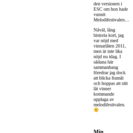
den versionen i
ESC om hon hade
vunnit
Melodifestivalen…
Nåväl, lång
historia kort, jag
var nöjd med
vinnarlåten 2011,
men är inte lika
nöjd nu idag. I
sådana här
sammanhang
föredrar jag dock
att blicka framåt
och hoppas att rätt
låt vinner
kommande
upplaga av
melodifestivalen.
Min