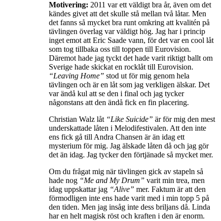
Motivering:
2011 var ett väldigt bra år, även om det
kändes givet att det skulle stå mellan två låtar. Men
det fanns så mycket bra runt omkring att kvalitén på
tävlingen överlag var väldigt hög. Jag har i princip
inget emot att Eric Saade vann, för det var en cool låt
som tog tillbaka oss till toppen till Eurovision.
Däremot hade jag tyckt det hade varit riktigt ballt om
Sverige hade skickat en rocklåt till Eurovision.
“Leaving Home”
stod ut för mig genom hela
tävlingen och är en låt som jag verkligen älskar. Det
var ändå kul att se den i final och jag tycker
någonstans att den ändå fick en fin placering.
Christian Walz låt
“Like Suicide”
är för mig den mest
underskattade låten i Melodifestivalen. Att den inte
ens fick gå till Andra Chansen är än idag ett
mysterium för mig. Jag älskade låten då och jag gör
det än idag. Jag tycker den förtjänade så mycket mer.
Om du frågat mig när tävlingen gick av stapeln så
hade nog
“Me and My Drum”
varit min trea, men
idag uppskattar jag
“Alive”
mer. Faktum är att den
förmodligen inte ens hade varit med i min topp 5 på
den tiden. Men jag insåg inte dess briljans då. Linda
har en helt magisk röst och kraften i den är enorm.