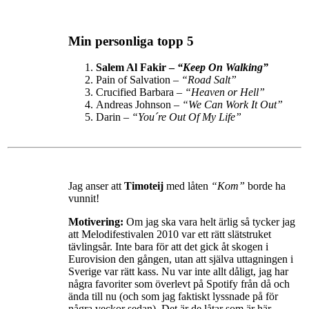
Min personliga topp 5
Salem Al Fakir –
“Keep On Walking”
Pain of Salvation –
“Road Salt”
Crucified Barbara –
“Heaven or Hell”
Andreas Johnson –
“We Can Work It Out”
Darin –
“You´re Out Of My Life”
Jag anser att
Timoteij
med låten
“Kom”
borde ha
vunnit!
Motivering:
Om jag ska vara helt ärlig så tycker jag
att Melodifestivalen 2010 var ett rätt slätstruket
tävlingsår. Inte bara för att det gick åt skogen i
Eurovision den gången, utan att själva uttagningen i
Sverige var rätt kass. Nu var inte allt dåligt, jag har
några favoriter som överlevt på Spotify från då och
ända till nu (och som jag faktiskt lyssnade på för
några veckor sedan). Det är de låtar som är här