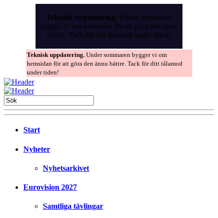
Skip
to
Teknisk uppdatering.
Under sommaren
the
bygger vi om hemsidan för att göra den ännu
content
bättre. Tack för ditt tålamod under tiden!
Teknisk uppdatering.
Under sommaren bygger vi om
hemsidan för att göra den ännu bättre. Tack för ditt tålamod
under tiden!
Start
Nyheter
Nyhetsarkivet
Eurovision 2027
Samtliga tävlingar