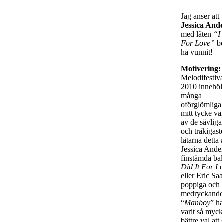
Jag anser att
Jessica And
med låten
“I
For Love”
b
ha vunnit!
Motivering:
Melodifestiv
2010 innehöl
många
oförglömliga 
mitt tycke v
av de sävliga
och tråkigast
låtarna detta 
Jessica Ande
finstämda bal
Did It For L
eller Eric Sa
poppiga och
medryckande
“
Manboy
” h
varit så myck
bättre val att