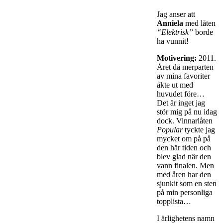
Jag anser att
Anniela
med låten
“Elektrisk”
borde
ha vunnit!
Motivering:
2011.
Året då merparten
av mina favoriter
åkte ut med
huvudet före…
Det är inget jag
stör mig på nu idag
dock. Vinnarlåten
Popular
tyckte jag
mycket om på på
den här tiden och
blev glad när den
vann finalen. Men
med åren har den
sjunkit som en sten
på min personliga
topplista…
I ärlighetens namn