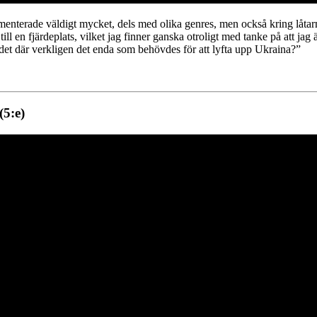
menterade väldigt mycket, dels med olika genres, men också kring låta
ll en fjärdeplats, vilket jag finner ganska otroligt med tanke på att j
 det där verkligen det enda som behövdes för att lyfta upp Ukraina?”
(5:e)