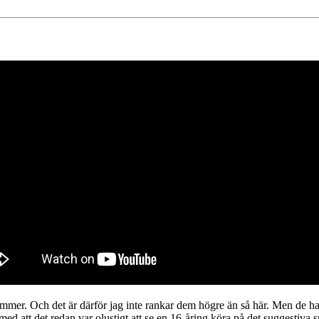
mmer. Och det är därför jag inte rankar dem högre än så här. Men de har s
med att det redan var olustigt att se en 16-åring köra på det suggestiva s