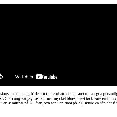
sionsammanhang, både sett till resultatraderna samt mina egna personliga
lues”. Som ung var jag fostrad med mycket blues, mest tack vare en film 
 i en semifinal på 28 låtar (och sen i en final på 24) skulle en sån här lå