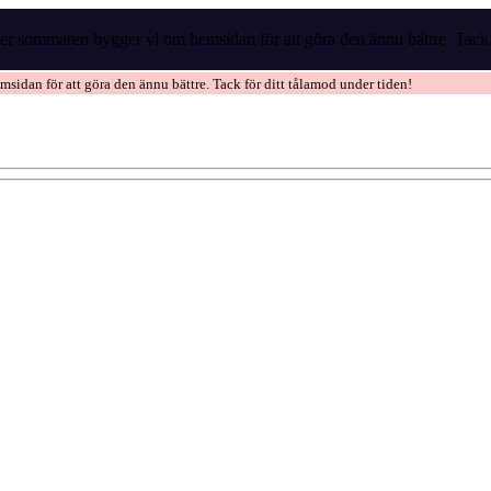
r sommaren bygger vi om hemsidan för att göra den ännu bättre. Tack f
idan för att göra den ännu bättre. Tack för ditt tålamod under tiden!