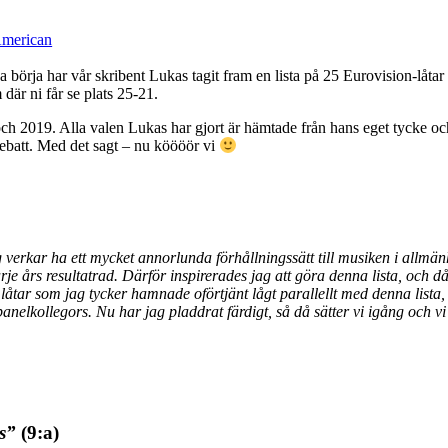
merican
 börja har vår skribent Lukas tagit fram en lista på 25 Eurovision-låtar
där ni får se plats 25-21.
 och 2019. Alla valen Lukas har gjort är hämtade från hans eget tycke o
ebatt. Med det sagt – nu köööör vi
jag verkar ha ett mycket annorlunda förhållningssätt till musiken i all
e års resultatrad. Därför inspirerades jag att göra denna lista, och då 
låtar som jag tycker hamnade oförtjänt lågt parallellt med denna lista
panelkollegors. Nu har jag pladdrat färdigt, så då sätter vi igång och 
s”
(9:a)