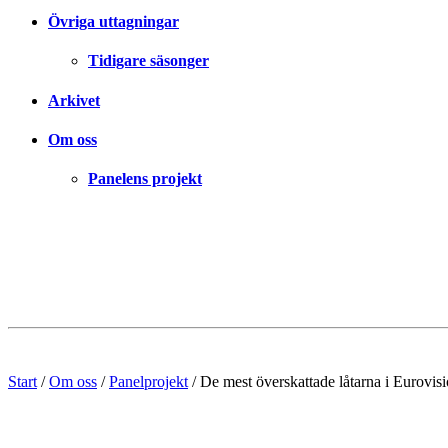
Övriga uttagningar
Tidigare säsonger
Arkivet
Om oss
Panelens projekt
Start
/
Om oss
/
Panelprojekt
/
De mest överskattade låtarna i Eurovis