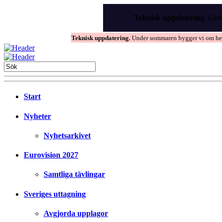
Skip
to
Teknisk uppdatering.
Unde
the
content
Teknisk uppdatering.
Under sommaren bygger vi om hems
Start
Nyheter
Nyhetsarkivet
Eurovision 2027
Samtliga tävlingar
Sveriges uttagning
Avgjorda upplagor