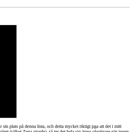
in plats på denna lista, och detta mycket riktigt pga att det i mitt
påret (vilket Zena gjorde), så ter det hela sig ännu olustigare när ingen