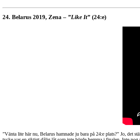
24.
Belarus 2019, Zena –
”Like It”
(24:e)
”Vänta lite här nu, Belarus hamnade ju bara på 24:e plats?” Jo, det stä
tycke var en riktigt dålig låt som inte hörde hemma i finalen. Inte nog 