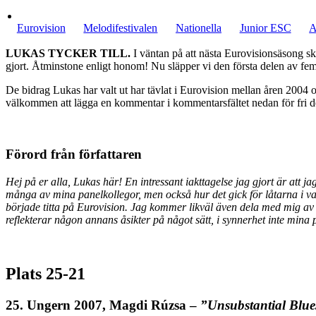
Eurovision
Melodifestivalen
Nationella
Junior ESC
A
LUKAS TYCKER TILL.
I väntan på att nästa Eurovisionsäsong ska
gjort. Åtminstone enligt honom! Nu släpper vi den första delen av fem 
De bidrag Lukas har valt ut har tävlat i Eurovision mellan åren 2004
välkommen att lägga en kommentar i kommentarsfältet nedan för fri d
Förord från författaren
Hej på er alla, Lukas här! En intressant iakttagelse jag gjort är att 
många av mina panelkollegor, men också hur det gick för låtarna i varj
började titta på Eurovision. Jag kommer likväl även dela med mig av 
reflekterar någon annans åsikter på något sätt, i synnerhet inte mina 
Plats 25-21
25.
Ungern 2007, Magdi Rúzsa –
”Unsubstantial Blue