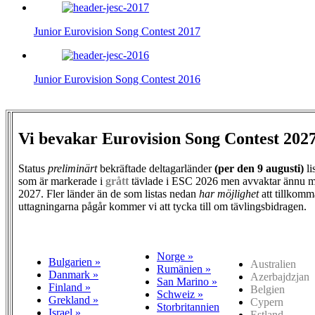
Junior Eurovision Song Contest 2017
Junior Eurovision Song Contest 2016
Vi bevakar Eurovision Song Contest 202
Status
preliminärt
bekräftade deltagarländer
(per den
9 augusti)
li
som är markerade i
grått
tävlade i ESC 2026 men avvaktar ännu m
2027. Fler länder än de som listas nedan
har möjlighet
att tillkomm
uttagningarna pågår kommer vi att tycka till om tävlingsbidragen.
Norge »
Bulgarien »
Australien
Rumänien »
Danmark »
Azerbajdzjan
San Marino »
Finland »
Belgien
Schweiz »
Grekland »
Cypern
Storbritannien
Israel »
Estland