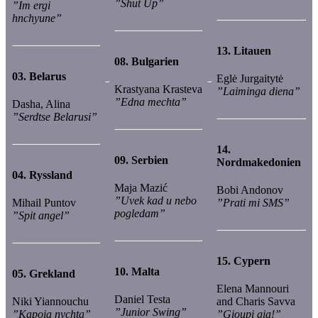
”Shut Up”
”Im ergi
hnchyune”
13.
Litauen
08.
Bulgarien
03.
Belarus
Eglė Jurgaitytė
Krastyana Krasteva
”Laiminga diena”
”Edna mechta”
Dasha, Alina
”Serdtse Belarusi”
14.
09.
Serbien
Nordmakedonien
04.
Ryssland
Maja Mazić
Bobi Andonov
”Uvek kad u nebo
Mihail Puntov
”Prati mi SMS”
pogledam”
”Spit angel”
15.
Cypern
10.
Malta
05.
Grekland
Elena Mannouri
Daniel Testa
Niki Yiannouchu
and Charis Savva
”Junior Swing”
”Kapoia nychta”
”Gioupi gia!”