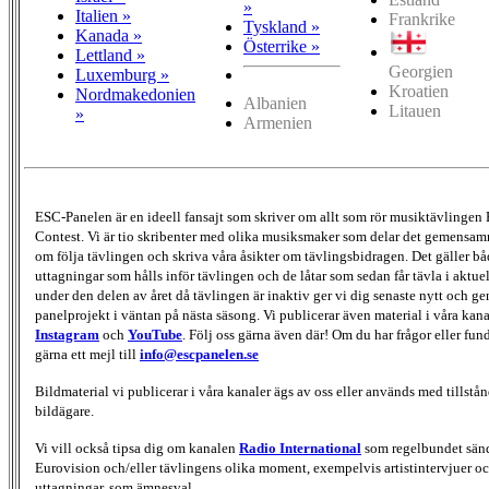
»
Italien »
Frankrike
Tyskland »
Kanada »
Österrike »
Lettland »
Georgien
Luxemburg »
Kroatien
Nordmakedonien
Albanien
Litauen
»
Armenien
ESC-Panelen är en ideell fansajt som skriver om allt som rör musiktävlingen
Contest. Vi är tio skribenter med olika musiksmaker som delar det gemensamma
om följa tävlingen och skriva våra åsikter om tävlingsbidragen. Det gäller bå
uttagningar som hålls inför tävlingen och de låtar som sedan får tävla i aktu
under den delen av året då tävlingen är inaktiv ger vi dig senaste nytt och g
panelprojekt i väntan på nästa säsong. Vi publicerar även material i våra kan
Instagram
och
YouTube
. Följ oss gärna även där! Om du har frågor eller fun
gärna ett mejl till
info@escpanelen.se
Bildmaterial vi publicerar i våra kanaler ägs av oss eller används med tillstån
bildägare.
Vi vill också tipsa dig om kanalen
Radio International
som regelbundet sän
Eurovision och/eller tävlingens olika moment, exempelvis artistintervjuer oc
uttagningar, som ämnesval.