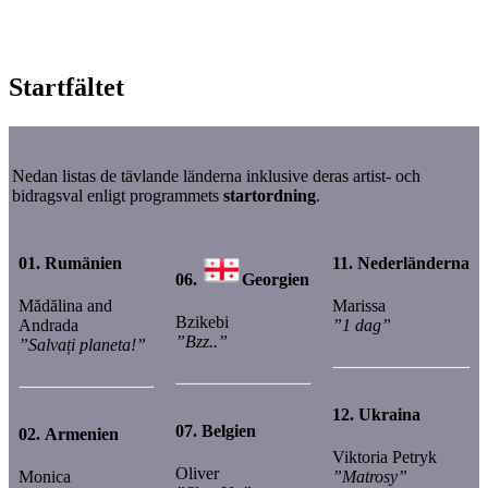
Startfältet
Nedan listas de tävlande länderna inklusive deras artist- och
bidragsval enligt programmets
startordning
.
01.
Rumänien
11.
Nederländerna
06.
Georgien
Mădălina and
Marissa
Bzikebi
Andrada
”1 dag”
”Bzz..”
”Salvați planeta!”
12.
Ukraina
07.
Belgien
02.
Armenien
Viktoria Petryk
Oliver
Monica
”Matrosy”