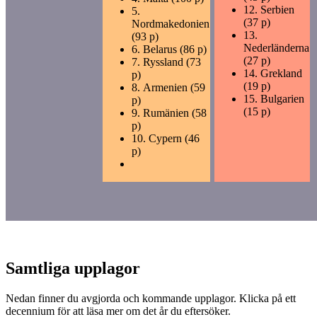
12.
Serbien
5.
(37 p)
Nordmakedonien
13.
(93 p)
Nederländerna
6.
Belarus (86 p)
(27 p)
7.
Ryssland (73
14.
Grekland
p)
(19 p)
8.
Armenien (59
15.
Bulgarien
p)
(15 p)
9.
Rumänien (58
p)
10.
Cypern (46
p)
Samtliga upplagor
Nedan finner du avgjorda och kommande upplagor. Klicka på ett
decennium för att läsa mer om det år du eftersöker.