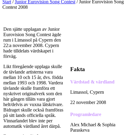
Start
/
Junior Eurovision Song Contest
/
Junior Eurovision Song
Contest 2008
Den sjätte upplagan av Junior
Eurovision Song Contest ägde
rum i Limassol på Cypern den
22:a november 2008. Cypern
hade tilldelats värdskapet i
förväg.
Likt föregående upplaga skulle
Fakta
de tävlande artisterna vara
mellan 10 och 15 år, dvs. födda
Värdstad & värdland
mellan 1993 och 1998. Vardera
tävlande skulle framföra ett
Limassol, Cypern
nyskrivet originalverk som den
här gången tilläts vara gjort
22 november 2008
helt/delvis av vuxna låtskrivare.
Bidraget skulle också framföras
Programledare
på sitt lands officiella språk.
Vinnarlandet blev inte per
Alex Michael & Sophia
automatik värdland året därpå.
Paraskeva