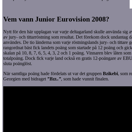
Vem vann Junior Eurovision 2008?
Nytt för den här upplagan var varje deltagarland skulle använda sig 
av jury- och tittarröstning som resultat. Det förekom dock undantag d
användes. De tio länderna som varje röstningslands jury- och tittare
rangordnat bäst fick landets poäng som startade på 12 poäng och gick 
skalan på 10, 8, 7, 6, 5, 4, 3, 2 och 1 poäng. Vinnaren blev låten som 
totalpoäng. Dock fick varje land också en gratis 12-poängare av EBU
sluta poänglöst.
När samtliga poäng hade fördelats ut var det gruppen
Bzikebi
, som r
Georgien med bidraget
”Bzz..”
, som hade vunnit finalen.