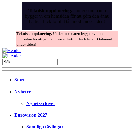
Skip
to
Teknisk uppdatering.
Under sommaren
the
bygger vi om hemsidan för att göra den ännu
content
bättre. Tack för ditt tålamod under tiden!
Teknisk uppdatering.
Under sommaren bygger vi om
hemsidan för att göra den ännu bättre. Tack för ditt tålamod
under tiden!
Start
Nyheter
Nyhetsarkivet
Eurovision 2027
Samtliga tävlingar