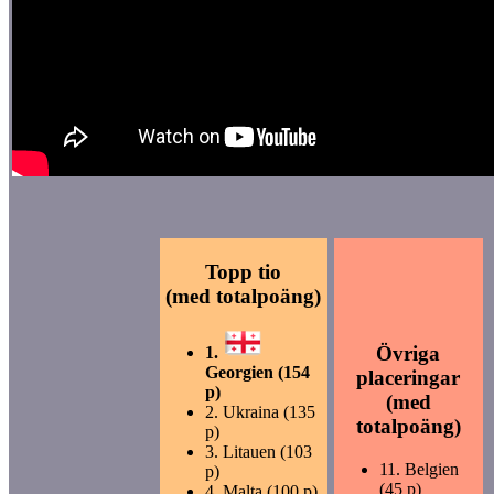
Topp tio
(med totalpoäng)
Övriga
1.
Georgien (154
placeringar
p)
(med
2.
Ukraina (135
totalpoäng)
p)
3.
Litauen (103
11.
Belgien
p)
(45 p)
4.
Malta (100 p)