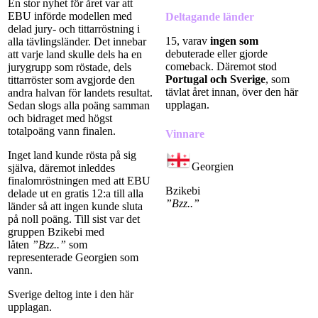
En stor nyhet för året var att
EBU införde modellen med
Deltagande länder
delad jury- och tittarröstning i
15, varav
ingen som
alla tävlingsländer. Det innebar
debuterade eller gjorde
att varje land skulle dels ha en
comeback. Däremot stod
jurygrupp som röstade, dels
Portugal och Sverige
, som
tittarröster som avgjorde den
tävlat året innan, över den här
andra halvan för landets resultat.
upplagan.
Sedan slogs alla poäng samman
och bidraget med högst
totalpoäng vann finalen.
Vinnare
Inget land kunde rösta på sig
Georgien
själva, däremot inleddes
finalomröstningen med att EBU
Bzikebi
delade ut en gratis 12:a till alla
”Bzz..”
länder så att ingen kunde sluta
på noll poäng. Till sist var det
gruppen Bzikebi med
låten
”Bzz..”
som
representerade Georgien som
vann.
Sverige deltog inte i den här
upplagan.