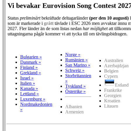
Vi bevakar Eurovision Song Contest 202
Status
preliminärt
bekräftade deltagarländer
(per den
10 augusti)
l
som är markerade i
grått
tävlade i ESC 2026 men avvaktar ännu m
2027. Fler länder än de som listas nedan
har möjlighet
att tillkomm
uttagningarna pågår kommer vi att tycka till om tävlingsbidragen.
Norge »
Bulgarien »
Rumänien »
Australien
Danmark »
San Marino »
Azerbajdzjan
Finland »
Schweiz »
Belgien
Grekland »
Storbritannien
Cypern
Israel »
»
Italien »
Estland
Tyskland »
Kanada »
Frankrike
Österrike »
Lettland »
Georgien
Luxemburg »
Kroatien
Nordmakedonien
Litauen
Albanien
»
Armenien