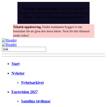
Skip
to
Teknisk uppdatering.
Under sommaren
the
bygger vi om hemsidan för att göra den ännu
content
bättre. Tack för ditt tålamod under tiden!
Teknisk uppdatering.
Under sommaren bygger vi om
hemsidan för att göra den ännu bättre. Tack för ditt tålamod
under tiden!
Start
Nyheter
Nyhetsarkivet
Eurovision 2027
Samtliga tävlingar