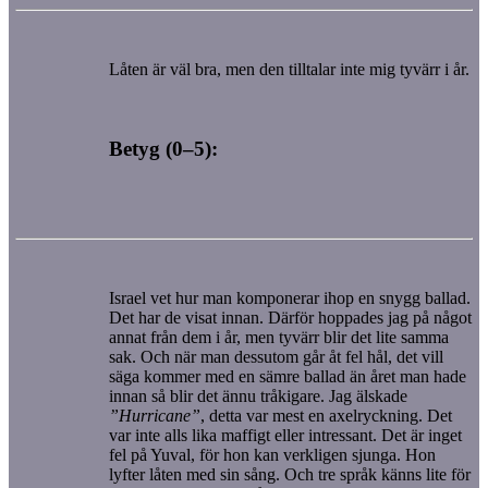
Låten är väl bra, men den tilltalar inte mig tyvärr i år.
Betyg (0–5):
Israel vet hur man komponerar ihop en snygg ballad.
Det har de visat innan. Därför hoppades jag på något
annat från dem i år, men tyvärr blir det lite samma
sak. Och när man dessutom går åt fel hål, det vill
säga kommer med en sämre ballad än året man hade
innan så blir det ännu tråkigare. Jag älskade
”Hurricane”
, detta var mest en axelryckning. Det
var inte alls lika maffigt eller intressant. Det är inget
fel på Yuval, för hon kan verkligen sjunga. Hon
lyfter låten med sin sång. Och tre språk känns lite för