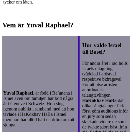
tycker om låten.
Vem är Yuval Raphael?
Hur valde Israel
till Basel?
För andra året i rad hölls
Israels uttagning
tvådelad i artistval
respektive bidragsval.
För att utse artisten
anordnades
Yuval Raphael
, är född i Ra’anana i
talangtävlingen
Israel även om familjen har bott några
HaKokhav HaBa
där
år i Geneve i Schweiz. Hon slog
olika sångtalanger fick
igenom publikt i samband med att hon
först göra auditions inför
tävlade i HaKokhav HaBa i Israel
en jury som sedan
men hon har alltid haft en dröm om att
skickade vidare de som
sjunga.
de tyckte gjort bäst ifrån