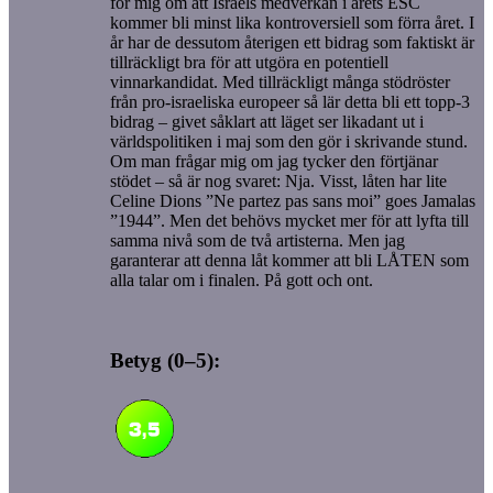
för mig om att Israels medverkan i årets ESC
kommer bli minst lika kontroversiell som förra året. I
år har de dessutom återigen ett bidrag som faktiskt är
tillräckligt bra för att utgöra en potentiell
vinnarkandidat. Med tillräckligt många stödröster
från pro-israeliska europeer så lär detta bli ett topp-3
bidrag – givet såklart att läget ser likadant ut i
världspolitiken i maj som den gör i skrivande stund.
Om man frågar mig om jag tycker den förtjänar
stödet – så är nog svaret: Nja. Visst, låten har lite
Celine Dions ”Ne partez pas sans moi” goes Jamalas
”1944”. Men det behövs mycket mer för att lyfta till
samma nivå som de två artisterna. Men jag
garanterar att denna låt kommer att bli LÅTEN som
alla talar om i finalen. På gott och ont.
Betyg (0–5):