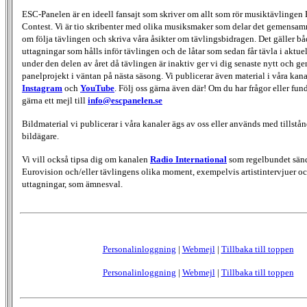
ESC-Panelen är en ideell fansajt som skriver om allt som rör musiktävlingen
Contest. Vi är tio skribenter med olika musiksmaker som delar det gemensamma
om följa tävlingen och skriva våra åsikter om tävlingsbidragen. Det gäller bå
uttagningar som hålls inför tävlingen och de låtar som sedan får tävla i aktu
under den delen av året då tävlingen är inaktiv ger vi dig senaste nytt och g
panelprojekt i väntan på nästa säsong. Vi publicerar även material i våra kan
Instagram
och
YouTube
. Följ oss gärna även där! Om du har frågor eller fun
gärna ett mejl till
info@escpanelen.se
Bildmaterial vi publicerar i våra kanaler ägs av oss eller används med tillstån
bildägare.
Vi vill också tipsa dig om kanalen
Radio International
som regelbundet sän
Eurovision och/eller tävlingens olika moment, exempelvis artistintervjuer oc
uttagningar, som ämnesval.
Personalinloggning
|
Webmejl
|
Tillbaka till toppen
Personalinloggning
|
Webmejl
|
Tillbaka till toppen