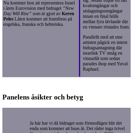
sig. Sedan följde en rad
Nu kommer hon att representera Israel
kvalomgångar och
i årets Eurovision med bidraget
”New
utslagningsomgångar
Day Will Rise”
som är gjort av
Keren
innan en final hölls
Peles
Låten kommer att framföras på
mellan fyra tävlande där
engelska, franska och hebreiska.
en vinnare röstades fram.
Parallellt med att utse
artisten pågick en intern
bidragsantagning där
israelisk TV utsåg en
vinnarlåt som sedan
parades ihop med Yuval
Raphael.
Panelens åsikter och betyg
Ja här har vi då bidraget som förmodligen blir det
enda som kommer att buas åt. Det råder inga tvivel