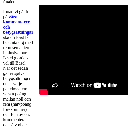
finalen.
Innan vi går in
på
våra
kommentarer
och
betygsättningar
ska du först få
bekanta dig med
representanten
inklusive hur
Israel gjorde sitt
val till Basel.
När det sedan
gäller själva
betygsättningen
delar varje
panelmedlem ut
varsin poäng
mellan noll och
fem (halvpoäng
förekommer)
och fem av oss
kommenterar
också vad de