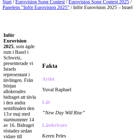
Start
/
Eurovision Song Contest
/
Eurovision Song Contest 2025
/
Panelens ”Inför Eurovision 2025”
/
Inför Eurovision 2025 – Israel
Inför
Eurovision
2025
, som ägde
rum i Basel i
Schweiz,
presenterade vi
Fakta
Israels
representant i
Artist
tävlingen. Från
början
Yuval Raphael
allokerades
bidraget att tävla
Låt
i den andra
semifinalen den
”New Day Will Rise”
13:e maj med
startnummer 14
av 16. Bidraget
Låtskrivare
röstades sedan
Keren Peles
vidare till